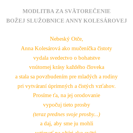
MODLITBA ZA SVÄTOREČENIE
BOŽEJ SLUŽOBNICE
ANNY KOLESÁROVEJ
Nebeský Otče,
Anna Kolesárová
ako mučeníčka čistoty
vydala svedectvo o bohatstve
vnútornej krásy každého človeka
a stala sa povzbudením pre mladých a rodiny
pri vytváraní úprimných a čistých vzťahov.
Prosíme ťa, na jej orodovanie
vypočuj tieto prosby
(teraz prednes svoje prosby...)
a daj, aby sme ju mohli
uctievať na oltári ako svätú.