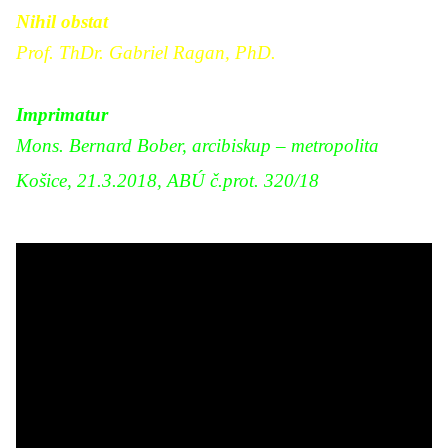
Nihil obstat
Prof. ThDr. Gabriel Ragan, PhD.
Imprimatur
Mons. Bernard Bober, arcibiskup – metropolita
Košice, 21.3.2018, ABÚ č.prot. 320/18