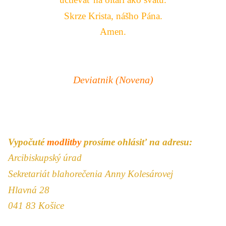
Skrze Krista, nášho Pána.
Amen
.
Deviatnik (Novena)
Vypočuté
modlitby
prosíme ohlásiť na adresu:
Arcibiskupský úrad
Sekretariát blahorečenia
Anny Kolesárovej
Hlavná 28
041 83 Košice