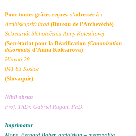
Pour toutes grâces reçues, s’adresser à :
Arcibiskupský úrad
(Bureau de l’Archevêché)
Sekretariát blahorečenia Anny Kolesárovej
(Secrétariat pour la Béatification
(Canonisation
désormais)
d’
Anna Kolesarova
)
Hlavná 28
041 83 Košice
(Slovaquie)
Nihil obstat
Prof. ThDr. Gabriel Ragan, PhD.
Imprimatur
Mons. Bernard Bober, arcibiskup – metropolita