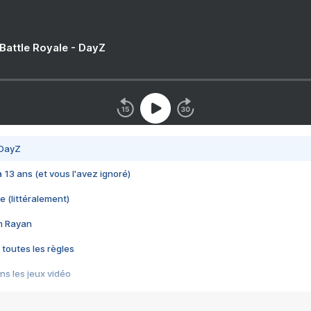
 Battle Royale - DayZ
 DayZ
 a 13 ans (et vous l'avez ignoré)
e (littéralement)
im Rayan
 toutes les règles
s les jeux vidéo
us choquant de Rockstar ? - Le scandale BULLY