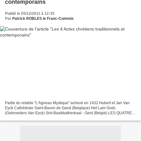
contemporains
Publié le 05/12/2011 à 12:35
Par
Patrick ROBLES le Franc-Comtois
Partie du retable "L'Agneau Mystique" achevé en 1432 Hubert et Jan Van
Eyck Cathédrale Saint-Bavon de Gand (Belgique) Het Lam Gods
(Gebroeders Van Eyck) Sint-Baafskathedraal - Gent (België) LES QUATRE
ACTES FORME TRADITIONNELLE ACTE DE FOI Mon Dieu, je...