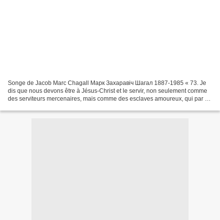
Songe de Jacob Marc Chagall Марк Захаравiч Шагал 1887-1985 « 73. Je
dis que nous devons être à Jésus-Christ et le servir, non seulement comme
des serviteurs mercenaires, mais comme des esclaves amoureux, qui par un
effet d'un grand amour, se donnent et...