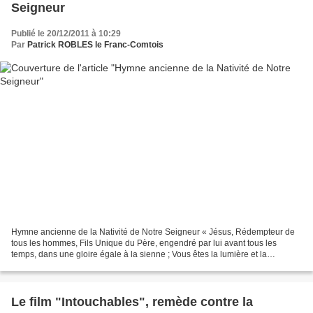
Seigneur
Publié le 20/12/2011 à 10:29
Par
Patrick ROBLES le Franc-Comtois
Hymne ancienne de la Nativité de Notre Seigneur « Jésus, Rédempteur de
tous les hommes, Fils Unique du Père, engendré par lui avant tous les
temps, dans une gloire égale à la sienne ; Vous êtes la lumière et la
splendeur du Père, vous êtes l’éternelle...
Le film "Intouchables", remède contre la