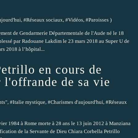
ujourd'hui
, #
Réseaux sociaux
, #
Vidéos
, #
Paroisses
)
ment de Gendarmerie Départementale de l'Aude né le 18
blessé par Radouane Lakdim le 23 mars 2018 au Super U de
s 2018 à l’hôpital...
etrillo en cours de
 l'offrande de sa vie
nts"
, #
Italie mystique
, #
Charismes d'aujourd'hui
, #
Réseaux
anvier 1984 à Rome morte à 28 ans le 13 juin 2012 à Manziana
fication de la Servante de Dieu Chiara Corbella Petrillo