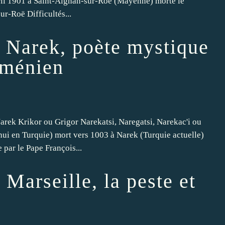
il 1901 à Saint-Aignan-sur-Roë (Mayenne) morte le
ur-Roë Difficultés...
e Narek, poète mystique
rménien
Krikor ou Grigor Narekatsi, Naregatsi, Narekac'i ou
hui en Turquie) mort vers 1003 à Narek (Turquie actuelle)
 par le Pape François...
Marseille, la peste et