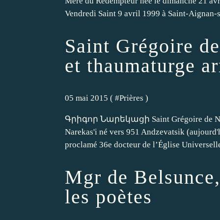
Mère du Rédempteur née le dimanche 21 avr
Vendredi Saint 9 avril 1999 à Saint-Aignan-s
Saint Grégoire d
et thaumaturge a
05 mai 2015 ( #
Prières
)
Գրիգոր Նարեկացի Saint Grégoire de Narek 
Narekas'i né vers 951 Andzevatsik (aujourd'
proclamé 36e docteur de l’Église Universelle
Mgr de Belsunce, 
les poètes