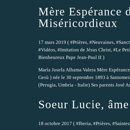
Mère Espérance d
Miséricordieux
17 mars 2019 ( #
Prières
, #
Neuvaines
, #
Sanct
#
Vidéos
, #
Imitation de Jésus Christ
, #
Le Pet
Bienheureux Pape Jean-Paul II
)
María Josefa Alhama Valera Mère Espérance 
Gesù ) née le 30 septembre 1893 à Santomera
(Perugia, Umbria - Italie) Ses parents José An
Soeur Lucie, âme
18 octobre 2017 ( #
Iberia
, #
Prières
, #
Saintes