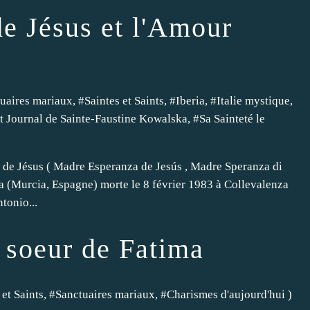
e Jésus et l'Amour
uaires mariaux
, #
Saintes et Saints
, #
Iberia
, #
Italie mystique
,
it Journal de Sainte-Faustine Kowalska
, #
Sa Sainteté le
de Jésus ( Madre Esperanza de Jesús , Madre Speranza di
 (Murcia, Espagne) morte le 8 février 1983 à Collevalenza
tonio...
 soeur de Fatima
 et Saints
, #
Sanctuaires mariaux
, #
Charismes d'aujourd'hui
)