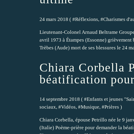
24 mars 2018 ( #
Réflexions
, #
Charismes d'a
Lieutenant-Colonel Arnaud Beltrame Groupe
avril 1973 à Étampes (Essonne) grièvement 
Trèbes (Aude) mort de ses blessures le 24 mar
Chiara Corbella P
béatification pour
14 septembre 2018 ( #
Enfants et jeunes "Sai
sociaux
, #
Vidéos
, #
Musique
, #
Prières
)
Chiara Corbella, épouse Petrillo née le 9 j
(Italie) Poème-prière pour demander la béati