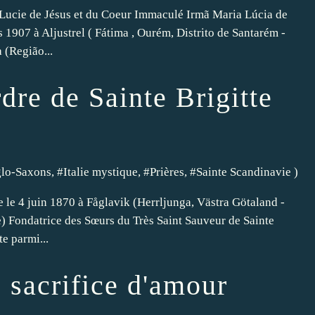
 Lucie de Jésus et du Coeur Immaculé Irmã Maria Lúcia de
1907 à Aljustrel ( Fátima , Ourém, Distrito de Santarém -
 (Região...
rdre de Sainte Brigitte
lo-Saxons
, #
Italie mystique
, #
Prières
, #
Sainte Scandinavie
)
 le 4 juin 1870 à Fåglavik (Herrljunga, Västra Götaland -
e) Fondatrice des Sœurs du Très Saint Sauveur de Sainte
e parmi...
 sacrifice d'amour