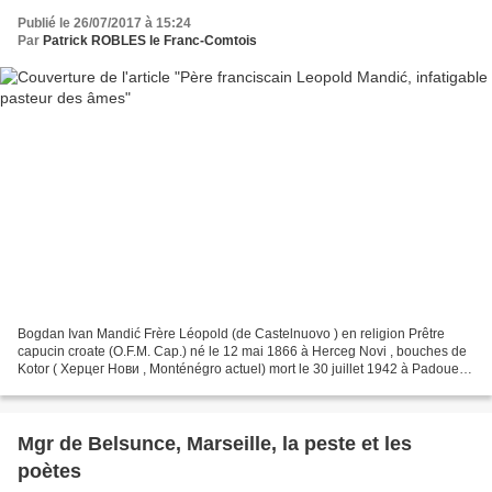
Publié le 26/07/2017 à 15:24
Par
Patrick ROBLES le Franc-Comtois
Bogdan Ivan Mandić Frère Léopold (de Castelnuovo ) en religion Prêtre
capucin croate (O.F.M. Cap.) né le 12 mai 1866 à Herceg Novi , bouches de
Kotor ( Херцег Нови , Monténégro actuel) mort le 30 juillet 1942 à Padoue ,
Vénétie - Italie ( Padova , Veneto) Neuvaine...
Mgr de Belsunce, Marseille, la peste et les
poètes