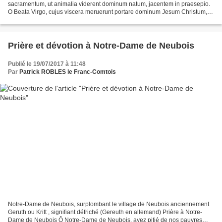
sacramentum, ut animalia viderent dominum natum, jacentem in praesepio.
O Beata Virgo, cujus viscera meruerunt portare dominum Jesum Christum,
Alleluia. Imprimé 1572 O magnum misterium, et admirabile...
Prière et dévotion à Notre-Dame de Neubois
Publié le 19/07/2017 à 11:48
Par
Patrick ROBLES le Franc-Comtois
Notre-Dame de Neubois, surplombant le village de Neubois anciennement
Geruth ou Kritt , signifiant défriché (Gereuth en allemand) Prière à Notre-
Dame de Neubois Ô Notre-Dame de Neubois, ayez pitié de nos pauvres