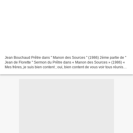
Jean Bouchaud Prêtre dans " Manon des Sources " (1986) 2ème partie de "
Jean de Florette " Sermon du Prêtre dans « Manon des Sources » (1986) «
Mes frères, je suis bien content ; oui, bien content de vous voir tous réunis
dans notre chère petite église....