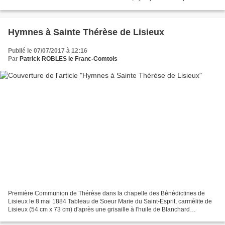
invocations ! Notre-Dame de Krüth, exaucez...
Hymnes à Sainte Thérèse de Lisieux
Publié le 07/07/2017 à 12:16
Par
Patrick ROBLES le Franc-Comtois
Première Communion de Thérèse dans la chapelle des Bénédictines de
Lisieux le 8 mai 1884 Tableau de Soeur Marie du Saint-Esprit, carmélite de
Lisieux (54 cm x 73 cm) d'après une grisaille à l'huile de Blanchard
retouchée par Céline , soeur de Thérèse...