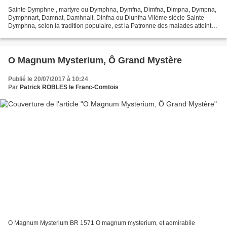
Sainte Dymphne , martyre ou Dymphna, Dymfna, Dimfna, Dimpna, Dympna,
Dymphnart, Damnat, Damhnait, Dinfna ou Diunfna VIIème siècle Sainte
Dymphna, selon la tradition populaire, est la Patronne des malades atteints
de « folie », de troubles mentaux et de...
O Magnum Mysterium, Ô Grand Mystère
Publié le 20/07/2017 à 10:24
Par
Patrick ROBLES le Franc-Comtois
O Magnum Mysterium BR 1571 O magnum mysterium, et admirabile