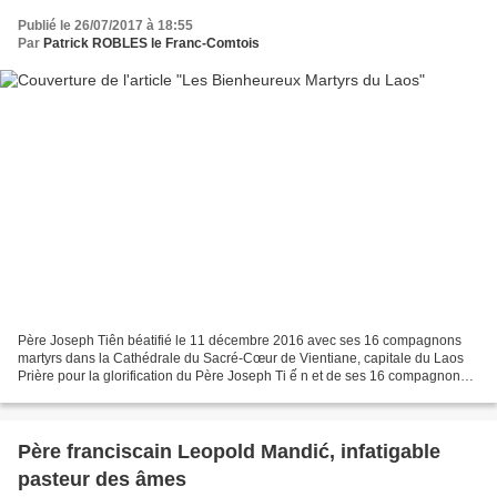
Publié le 26/07/2017 à 18:55
Par
Patrick ROBLES le Franc-Comtois
Père Joseph Tiên béatifié le 11 décembre 2016 avec ses 16 compagnons
martyrs dans la Cathédrale du Sacré-Cœur de Vientiane, capitale du Laos
Prière pour la glorification du Père Joseph Ti ế n et de ses 16 compagnons
martyrs du Laos Seigneur notre Dieu,...
Père franciscain Leopold Mandić, infatigable
pasteur des âmes