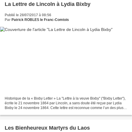
La Lettre de Lincoln à Lydia Bixby
Publié le 28/07/2017 à 08:56
Par
Patrick ROBLES le Franc-Comtois
Historique de la « Bixby Letter » La "Lettre à la veuve Bixby" ("Bixby Letter"),
écrite le 21 novembre 1864 par Lincoln, a sans doute été reçue par Lydia
Bixby le 24 novembre 1864. Cette lettre est reconnue comme l’un des plus
beaux écrits en langue anglaise...
Les Bienheureux Martyrs du Laos