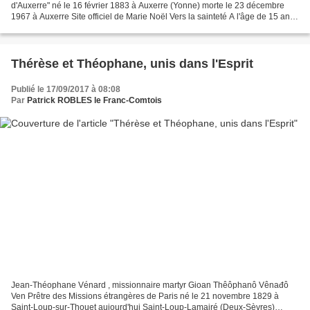
d'Auxerre" né le 16 février 1883 à Auxerre (Yonne) morte le 23 décembre
1967 à Auxerre Site officiel de Marie Noël Vers la sainteté A l'âge de 15 ans,
Marie Noël demande trois grâces...
Thérèse et Théophane, unis dans l'Esprit
Publié le 17/09/2017 à 08:08
Par
Patrick ROBLES le Franc-Comtois
Jean-Théophane Vénard , missionnaire martyr Gioan Thêôphanô Vênađô
Ven Prêtre des Missions étrangères de Paris né le 21 novembre 1829 à
Saint-Loup-sur-Thouet aujourd'hui Saint-Loup-Lamairé (Deux-Sèvres)