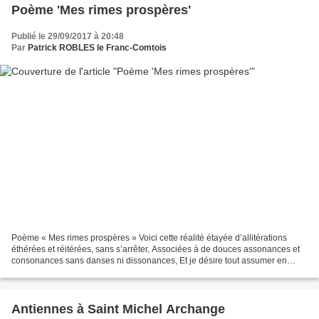
Poème 'Mes rimes prospères'
Publié le 29/09/2017 à 20:48
Par
Patrick ROBLES le Franc-Comtois
Poème « Mes rimes prospères » Voici cette réalité étayée d’allitérations
éthérées et réitérées, sans s’arrêter, Associées à de douces assonances et
consonances sans danses ni dissonances, Et je désire tout assumer en
entier, sans sentences ni sentiers...
Antiennes à Saint Michel Archange