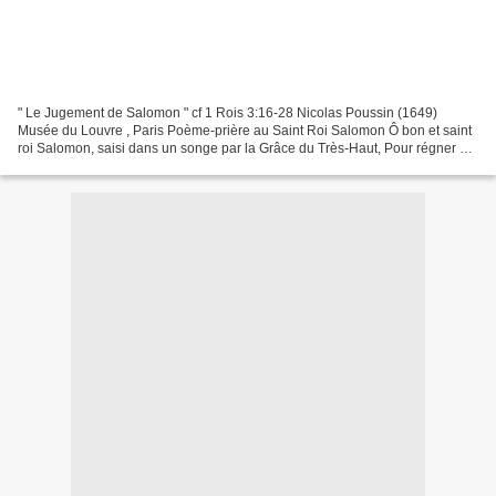
" Le Jugement de Salomon " cf 1 Rois 3:16-28 Nicolas Poussin (1649)
Musée du Louvre , Paris Poème-prière au Saint Roi Salomon Ô bon et saint
roi Salomon, saisi dans un songe par la Grâce du Très-Haut, Pour régner sur
Israël, ton peuple innombrable, par...