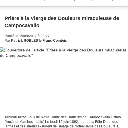
décapité le 2 février 1861 à Hanoï ( Ô Cầu Giấy...
Prière à la Vierge des Douleurs miraculeuse de
Campocavallo
Publié le 15/09/2017 à 08:27
Par
Patrick ROBLES le Franc-Comtois
Tableau miraculeux de Notre-Dame des Douleurs de Campocavallo Osimo
(Ancône, Marches - Italie) Le jeudi 16 juin 1892, jour de la Fête-Dieu, des
larmes et des sueurs exsudent de l'image de Notre-Dame des Douleurs. Le