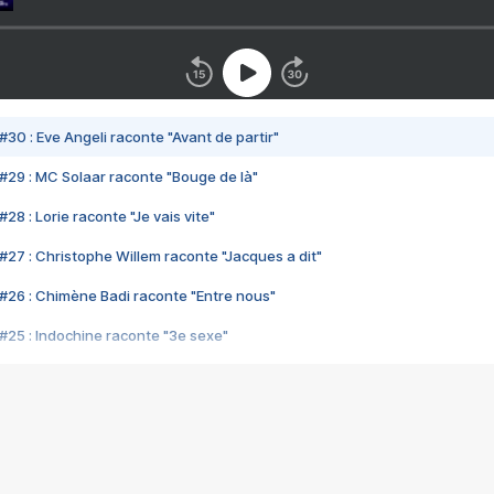
#30 : Eve Angeli raconte "Avant de partir"
#29 : MC Solaar raconte "Bouge de là"
28 : Lorie raconte "Je vais vite"
#27 : Christophe Willem raconte "Jacques a dit"
#26 : Chimène Badi raconte "Entre nous"
#25 : Indochine raconte "3e sexe"
#24 : Zaho raconte "C'est chelou"
#23 : Patrick Bruel raconte "Au café des délices"
#22 : Kyo raconte "Le chemin"