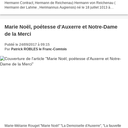
Hermann Contract, Hermann de Reichenau) Hermann von Reichenau (
Hermann der Lahme , Herimannus Augiensis) né le 18 juillet 1013 à
Altshausen (Bade-Wurtemberg, Allemagne) mort le 24 septembre...
Marie Noël, poétesse d'Auxerre et Notre-Dame
de la Merci
Publié le 24/09/2017 à 09:15
Par
Patrick ROBLES le Franc-Comtois
Marie-Mélanie Rouget "Marie Noël" "La Demoiselle d'Auxerre", "La fauvette