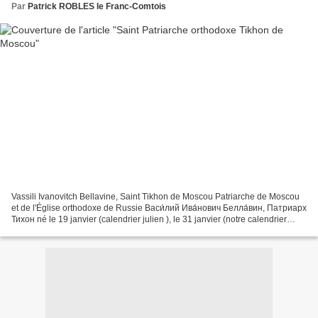
Par
Patrick ROBLES le Franc-Comtois
Vassili Ivanovitch Bellavine, Saint Tikhon de Moscou Patriarche de Moscou
et de l'Église orthodoxe de Russie Васи́лий Ива́нович Белла́вин, Патриарх
Тихон né le 19 janvier (calendrier julien ), le 31 janvier (notre calendrier
grégorien) 1865 à Toropets...