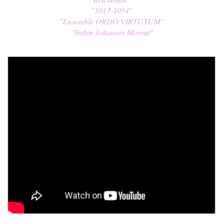
"1013-1054"
"
Ensemble ORDO VIRTUTUM
"
"
Stefan Johannes Morent
"