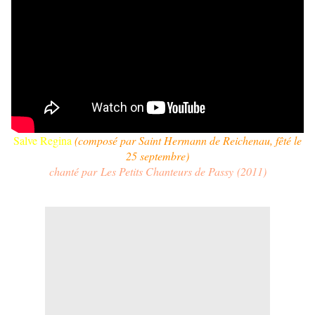
Salve Regina
(
composé
par S
aint Hermann de Reichenau
, fêté le
25 septembre
)
chanté
par
Les Petits Chanteurs de Passy
(2011)