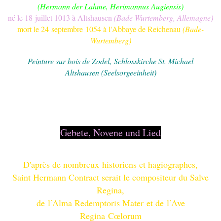
(
Hermann der Lahme
, Herimannus Augiensis)
né le 18 juillet 1013 à
Altshausen
(Bade-Wurtemberg, Allemagne)
mort le 24 septembre 1054 à l'
Abbaye de Reichenau
(Bade-
Wurtemberg)
Peinture sur bois de Zodel, Schlosskirche St. Michael
Altshausen (
Seelsorgeeinheit
)
Gebete, Novene und Lied
D'après de nombreux historiens et
hagiographes
,
Saint Hermann Contract serait le compositeur du
Salve
Regina
,
de l’
Alma Redemptoris Mater
et de l’
Ave
Regina Cœlorum