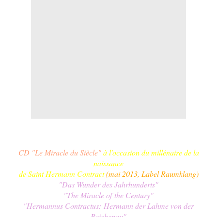
CD "Le Miracle du Siècle"
à l'occasion du millénaire de la
naissance
de Saint Hermann Contract
(mai 2013, Label Raumklang)
"
Das Wunder des Jahrhunderts
"
"
The Miracle of the Century
"
"Hermannus Contractus: Hermann der Lahme von der
Reichenau"