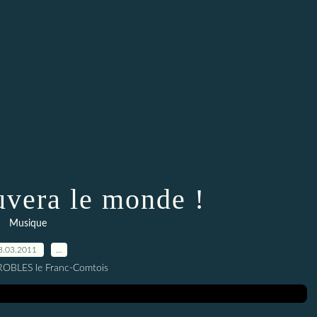
uvera le monde !
Musique
8.03.2011
…
 ROBLES le Franc-Comtois