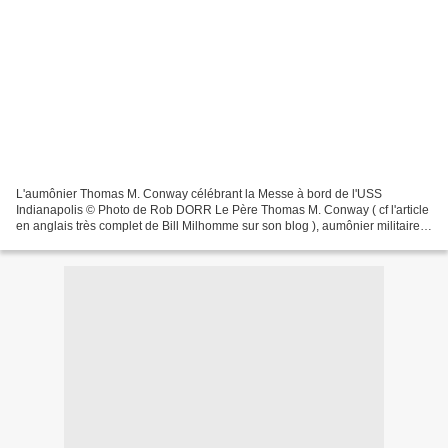
L'aumônier Thomas M. Conway célébrant la Messe à bord de l'USS
Indianapolis © Photo de Rob DORR Le Père Thomas M. Conway ( cf l'article
en anglais très complet de Bill Milhomme sur son blog ), aumônier militaire
et lieutenant sur l' USS Indianapolis ,...