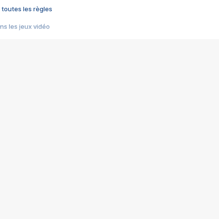
 toutes les règles
s les jeux vidéo
us choquant de Rockstar ? - Le scandale BULLY
e plus moche de Steam
du RÊVE tourne au CAUCHEMAR
pendant 8 heures
it… à tort
umiliés par un jeu vidéo
ire - Final Fantasy 8
ti un empire - Age of Empires
story DOFUS
tard, il crée l'un des pires jeux de tous les temps, MindsEye.