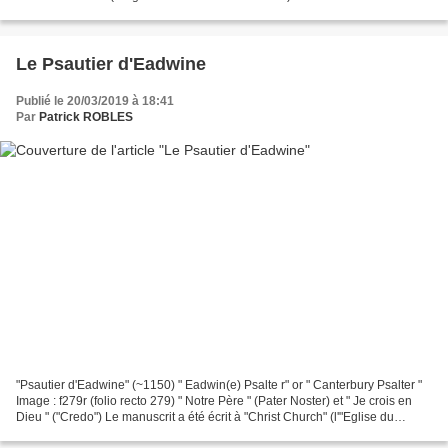
cher Richard, bien que nourri depuis nombre...
Le Psautier d'Eadwine
Publié le 20/03/2019 à 18:41
Par
Patrick ROBLES
"Psautier d'Eadwine" (~1150) " Eadwin(e) Psalte r" or " Canterbury Psalter "
Image : f279r (folio recto 279) " Notre Père " (Pater Noster) et " Je crois en
Dieu " ("Credo") Le manuscrit a été écrit à "Christ Church" (l'"Eglise du
Christ") de Canterbury...