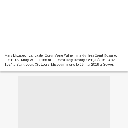
Mary Elizabeth Lancaster Sœur Marie Wilhelmina du Très Saint Rosaire,
O.S.B. (Sr. Mary Wilhelmina of the Most Holy Rosary, OSB) née le 13 avril
1924 à Saint-Louis (St. Louis, Missouri) morte le 29 mai 2019 à Gower
(Missouri) Fondatrice de l'Ordre des...