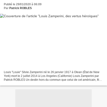
Publié le 29/01/2020 à 06:09
Par
Patrick ROBLES
Louis "Louie" Silvie Zamperini né le 26 janvier 1917 à Olean (État de New
York) mort le 2 juillet 2014 à Los Angeles (Californie) Louis Zamperini par
Patrick ROBLES Un destin hors du commun que celui de cet américain, fils
d’immigrants catholiques italiens,...