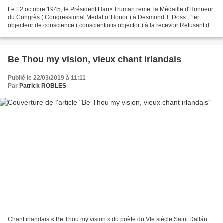
Le 12 octobre 1945, le Président Harry Truman remet la Médaille d'Honneur
du Congrès ( Congressional Medal of Honor ) à Desmond T. Doss , 1er
objecteur de conscience ( conscientious objector ) à la recevoir Refusant de
porter une arme pour des motifs...
Be Thou my vision, vieux chant irlandais
Publié le 22/03/2019 à 11:11
Par
Patrick ROBLES
Chant irlandais « Be Thou my vision » du poète du VIe siècle Saint Dallán