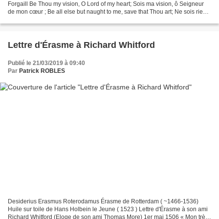
Forgaill Be Thou my vision, O Lord of my heart; Sois ma vision, ô Seigneur
de mon cœur ; Be all else but naught to me, save that Thou art; Ne sois rien
d’autre pour moi, sinon ce...
Lettre d'Érasme à Richard Whitford
Publié le 21/03/2019 à 09:40
Par
Patrick ROBLES
Desiderius Erasmus Roterodamus Érasme de Rotterdam ( ~1466-1536)
Huile sur toile de Hans Holbein le Jeune ( 1523 ) Lettre d'Érasme à son ami
Richard Whitford (Eloge de son ami Thomas More) 1er mai 1506 « Mon très