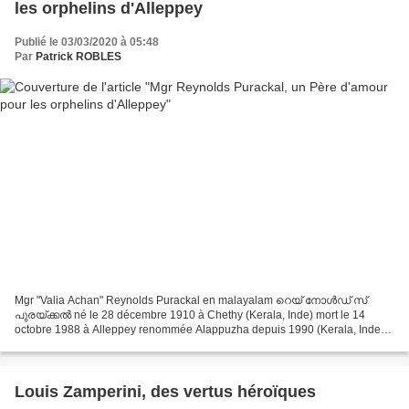
les orphelins d'Alleppey
Publié le 03/03/2020 à 05:48
Par
Patrick ROBLES
Mgr "Valia Achan" Reynolds Purackal en malayalam റെയ് നോൾഡ് സ്
പുരയ്ക്കൽ né le 28 décembre 1910 à Chethy (Kerala, Inde) mort le 14
octobre 1988 à Alleppey renommée Alappuzha depuis 1990 (Kerala, Inde)
Déclaré Serviteur de Dieu le 28 décembre 2010 lors...
Louis Zamperini, des vertus héroïques