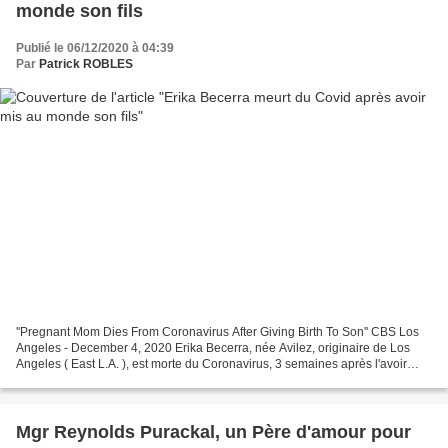
monde son fils
Publié le 06/12/2020 à 04:39
Par
Patrick ROBLES
''Pregnant Mom Dies From Coronavirus After Giving Birth To Son'' CBS Los
Angeles - December 4, 2020 Erika Becerra, née Avilez, originaire de Los
Angeles ( East L.A. ), est morte du Coronavirus, 3 semaines après l'avoir
contracté, à l'âge de 33 ans à Detroit...
Mgr Reynolds Purackal, un Père d'amour pour