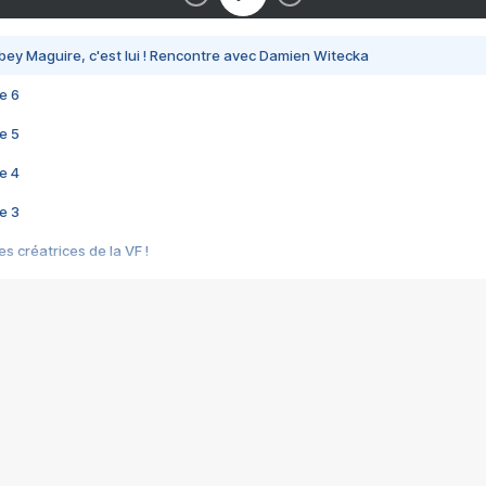
bey Maguire, c'est lui ! Rencontre avec Damien Witecka
e 6
e 5
e 4
e 3
s créatrices de la VF !
e 2
e 1
e Mektoub My Love arrive enfin ! Rencontre avec Shaïn Boumedine et Sal
i : après Toni en famille
elle réalise le bouleversant Dites lui que je l'aime
ais ! Rencontre autour de Vie privée de Rebecca Zlotowski