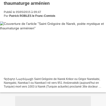
thaumaturge arménien
Publié le 05/05/2015 à 09:47
Par
Patrick ROBLES le Franc-Comtois
Գրիգոր Նարեկացի Saint Grégoire de Narek Krikor ou Grigor Narekatsi,
Naregatsi, Narekac'i ou Narekas'i né vers 951 Andzevatsik (aujourd'hui en
Turquie) mort vers 1003 à Narek (Turquie actuelle) proclamé 36e docteur de
l’Église Universelle par le Pape François...