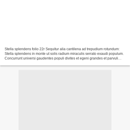
Stella splendens folio 22r Sequitur alia cantilena ad trepudium rotundum:
Stella splendens in monte ut solis radium miraculis serrato exaudi populum.
Concurrunt universi gaudentes populi divites et egeni grandes et parvuli
ipsum ingrediuntur ut cernunt...