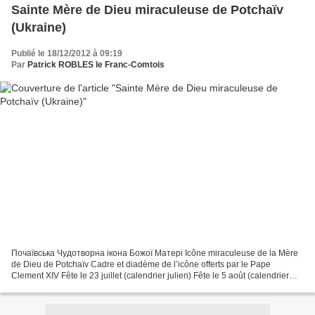
Sainte Mère de Dieu miraculeuse de Potchaïv
(Ukraine)
Publié le 18/12/2012 à 09:19
Par
Patrick ROBLES le Franc-Comtois
Почаївська Чудотворна ікона Божої Матері Icône miraculeuse de la Mère
de Dieu de Potchaïv Cadre et diadème de l’icône offerts par le Pape
Clement XIV Fête le 23 juillet (calendrier julien) Fête le 5 août (calendrier
grégorien) Que la Chrétienté est belle...