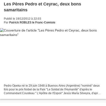
Les Pères Pedro et Ceyrac, deux bons
samaritains
Publié le 19/12/2012 à 22:03
Par
Patrick ROBLES le Franc-Comtois
Pedro Opeka né le 29 juin 1948 à Buenos Aires (Argentine) "nominé" deux
fois pour le prix Nobel de la Paix "Le Soldat de l'Humanité" d'après le
Commandant Cousteau " L'Apôtre de l'Espoir" Jesús María Silveyra, d'après
son livre "Padre Pedro: Apostle of...