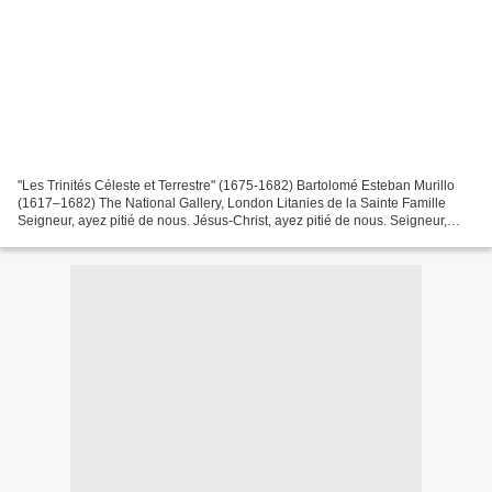
"Les Trinités Céleste et Terrestre" (1675-1682) Bartolomé Esteban Murillo
(1617–1682) The National Gallery, London Litanies de la Sainte Famille
Seigneur, ayez pitié de nous. Jésus-Christ, ayez pitié de nous. Seigneur,
ayez pitié de nous. Jésus-Christ,...