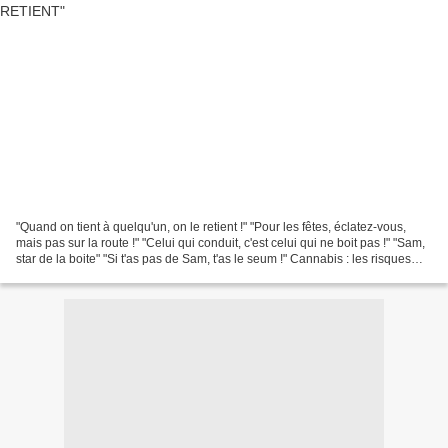
"Quand on tient à quelqu'un, on le retient !" "Pour les fêtes, éclatez-vous,
mais pas sur la route !" "Celui qui conduit, c'est celui qui ne boit pas !" "Sam,
star de la boite" "Si t'as pas de Sam, t'as le seum !" Cannabis : les risques
expliqués aux...