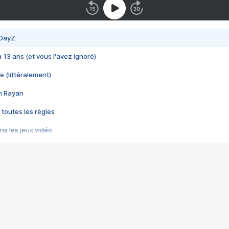
 DayZ
 a 13 ans (et vous l'avez ignoré)
e (littéralement)
im Rayan
 toutes les règles
s les jeux vidéo
us choquant de Rockstar ? - Le scandale BULLY
e plus moche de Steam
du RÊVE tourne au CAUCHEMAR
pendant 8 heures
it… à tort