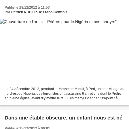
Publié le 28/12/2012 à 11:53
Par
Patrick ROBLES le Franc-Comtois
Le 24 décembre 2012, pendant la Messe de Minuit, à Peri, un petit village au
nord-est du Nigéria, des terroristes ont assassiné 6 chrétiens dont le Prêtre
en pleine église, avant d’y mettre le feu. Ces martyrs viennent s’ajouter à
liste interminable des...
Dans une étable obscure, un enfant nous est né
Publié le 25/12/2012 à 00:01