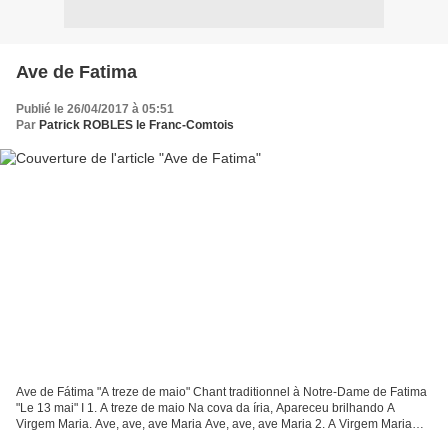
Ave de Fatima
Publié le 26/04/2017 à 05:51
Par
Patrick ROBLES le Franc-Comtois
Ave de Fátima "A treze de maio" Chant traditionnel à Notre-Dame de Fatima
"Le 13 mai" I 1. A treze de maio Na cova da íria, Apareceu brilhando A
Virgem Maria. Ave, ave, ave Maria Ave, ave, ave Maria 2. A Virgem Maria
Cercada de luz, Nossa Mãe bendita...