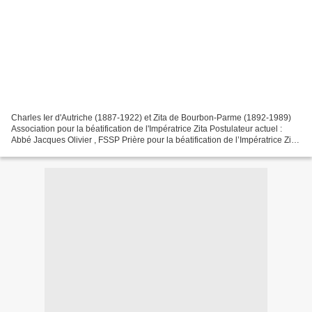
Charles Ier d'Autriche (1887-1922) et Zita de Bourbon-Parme (1892-1989)
Association pour la béatification de l'Impératrice Zita Postulateur actuel :
Abbé Jacques Olivier , FSSP Prière pour la béatification de l’Impératrice Zita
de Bourbon-Parme Dieu,...