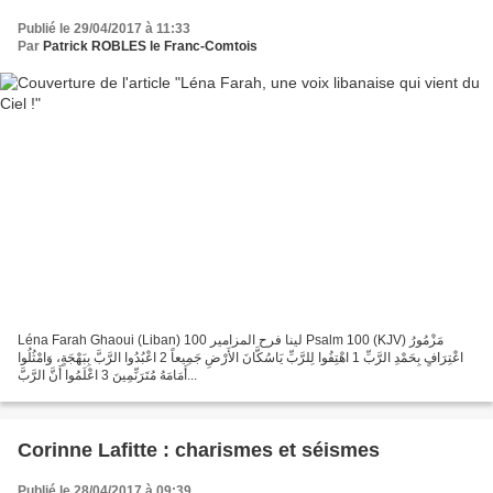
Publié le 29/04/2017 à 11:33
Par
Patrick ROBLES le Franc-Comtois
Léna Farah Ghaoui (Liban) لينا فرح ﺍﻟﻤﺰﺍﻣﻴﺮ 100 Psalm 100 (KJV) مَزْمُورُ
اعْتِرَافٍ بِحَمْدِ الرَّبِّ 1 اهْتِفُوا لِلرَّبِّ يَاسُكَّانَ الأَرْضِ جَمِيعاً 2 اعْبُدُوا الرَّبَّ بِبَهْجَةٍ، وَامْثُلُوا
أَمَامَهُ مُتَرَنِّمِينَ 3 اعْلَمُوا أَنَّ الرَّبَّ...
Corinne Lafitte : charismes et séismes
Publié le 28/04/2017 à 09:39