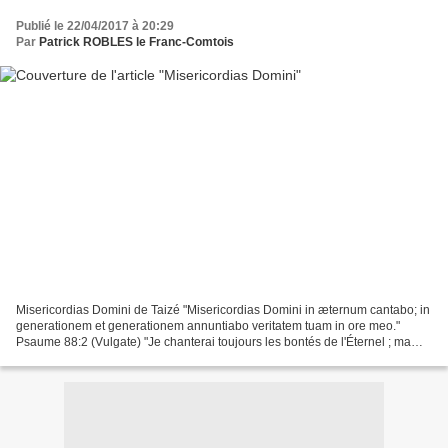
Publié le 22/04/2017 à 20:29
Par
Patrick ROBLES le Franc-Comtois
Misericordias Domini de Taizé "Misericordias Domini in æternum cantabo; in
generationem et generationem annuntiabo veritatem tuam in ore meo."
Psaume 88:2 (Vulgate) "Je chanterai toujours les bontés de l'Éternel ; ma
bouche fera connaître à jamais ta...