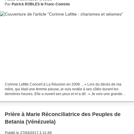
Par
Patrick ROBLES le Franc-Comtois
Corinne Lafitte Concert à La Réunion en 2008 ... « Lors du décès de ma
mère, qui était une femme pieuse, je suis restée à ses côtés durant les
dernières heures. Elle a ouvert ses yeux et m’a dit : « Je vois une grande
étendue d’eau et Jésus qui me dit...
Prière à Marie Réconciliatrice des Peuples de
Betania (Vénézuela)
Publié le 27/04/2017 à 11:49