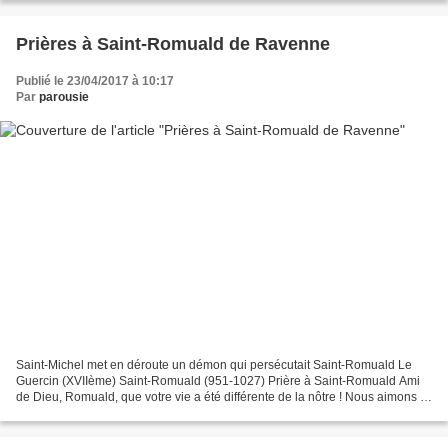
Prières à Saint-Romuald de Ravenne
Publié le 23/04/2017 à 10:17
Par
parousie
Saint-Michel met en déroute un démon qui persécutait Saint-Romuald Le
Guercin (XVIIème) Saint-Romuald (951-1027) Prière à Saint-Romuald Ami
de Dieu, Romuald, que votre vie a été différente de la nôtre ! Nous aimons le
monde et ses agitations ; c'est à...