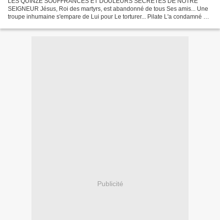
LES QUINZE SOUFFRANCES ET DOULEURS SECRÈTES DE NOTRE
SEIGNEUR Jésus, Roi des martyrs, est abandonné de tous Ses amis... Une
troupe inhumaine s'empare de Lui pour Le torturer... Pilate L'a condamné au
supplice des soixante coups de fouets. Mais les juifs,...
Publicité