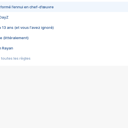
nsformé l’ennui en chef-d’œuvre
 DayZ
 a 13 ans (et vous l'avez ignoré)
e (littéralement)
im Rayan
 toutes les règles
s les jeux vidéo
us choquant de Rockstar ? - Le scandale BULLY
e plus moche de Steam
du RÊVE tourne au CAUCHEMAR
pendant 8 heures
it… à tort