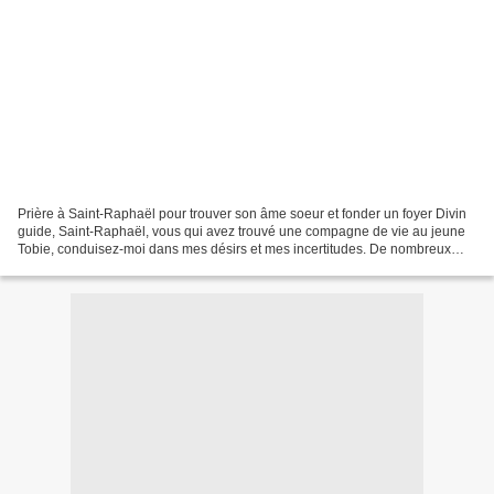
Prière à Saint-Raphaël pour trouver son âme soeur et fonder un foyer Divin
guide, Saint-Raphaël, vous qui avez trouvé une compagne de vie au jeune
Tobie, conduisez-moi dans mes désirs et mes incertitudes. De nombreux
dangers sont sur ma route, soyez ma...