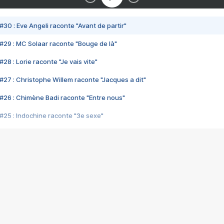
#30 : Eve Angeli raconte "Avant de partir"
#29 : MC Solaar raconte "Bouge de là"
28 : Lorie raconte "Je vais vite"
#27 : Christophe Willem raconte "Jacques a dit"
#26 : Chimène Badi raconte "Entre nous"
#25 : Indochine raconte "3e sexe"
#24 : Zaho raconte "C'est chelou"
#23 : Patrick Bruel raconte "Au café des délices"
#22 : Kyo raconte "Le chemin"
#21 : Nolwenn Leroy raconte "Cassé"
#20 : Patrick Hernandez raconte "Born to be alive"
#19 : Lorie raconte "Près de moi"