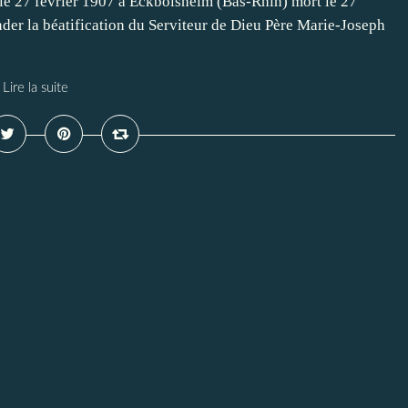
le 27 février 1907 à Eckbolsheim (Bas-Rhin) mort le 27
nder la béatification du Serviteur de Dieu Père Marie-Joseph
Lire la suite