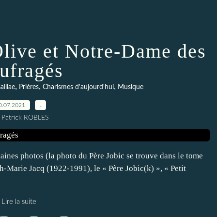
Olive et Notre-Dame des
ufragés
,
,
,
lliae
Prières
Charismes d'aujourd'hui
Musique
0.07.2021
…
 Patrick ROBLES
rtaines photos (la photo du Père Jobic se trouve dans le tome
eph-Marie Jacq (1922-1991), le « Père Jobic(k) », « Petit
Lire la suite