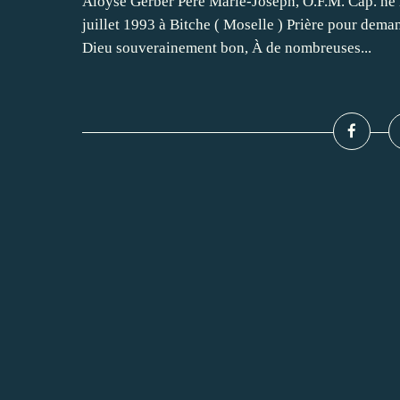
Aloyse Gerber Père Marie-Joseph, O.F.M. Cap. né 
juillet 1993 à Bitche ( Moselle ) Prière pour dema
Dieu souverainement bon, À de nombreuses...