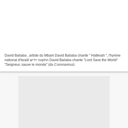
David Baliaba , artiste du Mbam David Baliaba chante " Hatikvah ", l'hymne
national d'Israël התקווה ייִדיש David Baliaba chante "Lord Save the World"
"Seigneur, sauve le monde" (du Coronavirus)