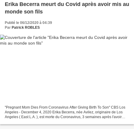
Erika Becerra meurt du Covid après avoir mis au
monde son fils
Publié le 06/12/2020 à 04:39
Par
Patrick ROBLES
''Pregnant Mom Dies From Coronavirus After Giving Birth To Son'' CBS Los
Angeles - December 4, 2020 Erika Becerra, née Avilez, originaire de Los
Angeles ( East L.A. ), est morte du Coronavirus, 3 semaines après l'avoir
contracté, à l'âge de 33 ans à Detroit...