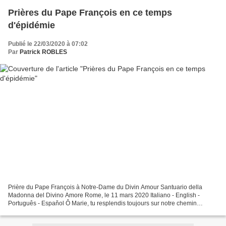
Prières du Pape François en ce temps
d'épidémie
Publié le 22/03/2020 à 07:02
Par
Patrick ROBLES
Prière du Pape François à Notre-Dame du Divin Amour Santuario della
Madonna del Divino Amore Rome, le 11 mars 2020 Italiano - English -
Português - Espaňol Ô Marie, tu resplendis toujours sur notre chemin
comme signe de salut et d’espérance. Nous nous...