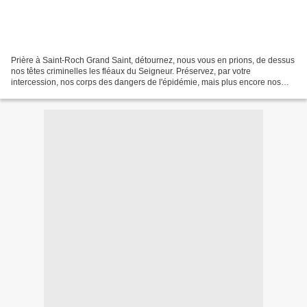
Prière à Saint-Roch Grand Saint, détournez, nous vous en prions, de dessus
nos têtes criminelles les fléaux du Seigneur. Préservez, par votre
intercession, nos corps des dangers de l'épidémie, mais plus encore nos
âmes de la contagion des vices et du...