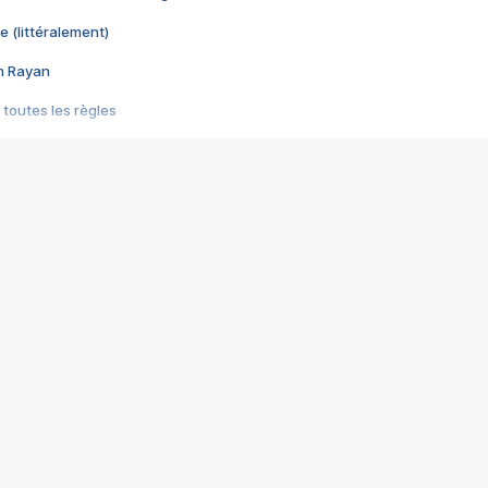
e (littéralement)
im Rayan
 toutes les règles
s les jeux vidéo
us choquant de Rockstar ? - Le scandale BULLY
e plus moche de Steam
du RÊVE tourne au CAUCHEMAR
pendant 8 heures
it… à tort
umiliés par un jeu vidéo
ire - Final Fantasy 8
ti un empire - Age of Empires