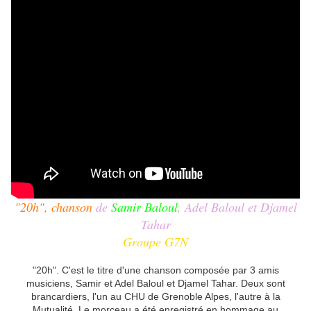
"20h", chanson
de
Samir Baloul
, Adel Baloul et Djamel
Tahar
Groupe G7N
"20h". C'est le titre d'une chanson composée par 3 amis
musiciens, Samir et Adel Baloul et Djamel Tahar. Deux sont
brancardiers, l'un au CHU de Grenoble Alpes, l'autre à la
Mutualité. Le morceau a été enregistré en hommage au