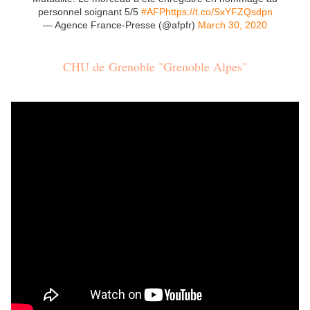
personnel soignant 5/5
#AFP
https://t.co/SxYFZQsdpn
— Agence France-Presse (@afpfr)
March 30, 2020
CHU de Grenoble "Grenoble Alpes"