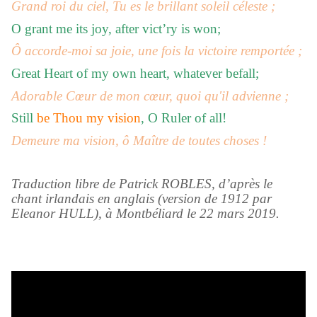
Grand roi du ciel, Tu es le brillant soleil céleste ;
O grant me its joy, after vict’ry is won;
Ô accorde-moi sa joie, une fois la victoire remportée ;
Great Heart of my own heart, whatever befall;
Adorable Cœur de mon cœur, quoi qu'il advienne ;
Still
be Thou my vision
, O Ruler of all!
Demeure ma vision, ô Maître de toutes choses !
Traduction libre de Patrick ROBLES, d’après le
chant irlandais en anglais (version de 1912 par
Eleanor HULL), à Montbéliard le 22 mars 2019.