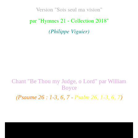
Version "Sois seul ma vision"
par "Hymnes 21 - Collection 2018"
(Philippe Viguier)
Chant "
Be Thou my Judge, o Lord
" par
William
Boyce
(
Psaume 26
: 1-3, 6, 7 -
Psalm 26
, 1-3, 6, 7
)