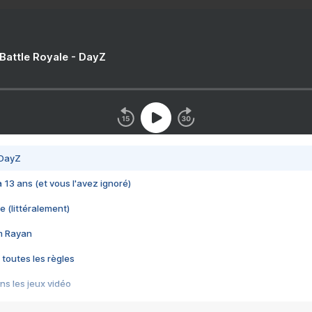
 Battle Royale - DayZ
 DayZ
 a 13 ans (et vous l'avez ignoré)
e (littéralement)
im Rayan
 toutes les règles
s les jeux vidéo
us choquant de Rockstar ? - Le scandale BULLY