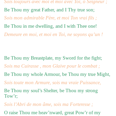
Sois toujours avec moi et moi avec Toi, ô Seigneur ;
Be Thou my great Father, and I Thy true son;
Sois mon admirable Père, et moi Ton vrai fils ;
Be Thou in me dwelling, and I with Thee one!
Demeure en moi, et moi en Toi, ne soyons qu’un !
Be Thou my Breastplate, my Sword for the fight;
Sois ma Cuirasse , mon Glaive pour le combat ;
Be Thou my whole Armour, be Thou my true Might,
Sois toute mon Armure, sois ma vraie Puissance,
Be Thou my soul’s Shelter, be Thou my strong
Tow’r;
Sois l’Abri de mon âme, sois ma Forteresse ;
O raise Thou me heav’nward, great Pow’r of my