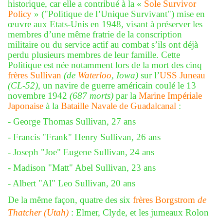
historique, car elle a contribué à la «
Sole Survivor
Policy
» ("Politique de l’Unique Survivant") mise en
œuvre aux Etats-Unis en 1948, visant à préserver les
membres d’une même fratrie de la conscription
militaire ou du service actif au combat s’ils ont déjà
perdu plusieurs membres de leur famille. Cette
Politique est née notamment lors de la mort des cinq
frères Sullivan
(de
Waterloo
, Iowa)
sur l’
USS Juneau
(CL-52)
, un navire de guerre américain coulé le 13
novembre 1942
(687 morts)
par la
Marine Impériale
Japonaise
à la
Bataille Navale de Guadalcanal
:
- George Thomas Sullivan, 27 ans
- Francis "Frank" Henry Sullivan, 26 ans
- Joseph "Joe" Eugene Sullivan, 24 ans
- Madison "Matt" Abel Sullivan, 23 ans
- Albert "Al" Leo Sullivan, 20 ans
De la même façon, quatre des six
frères Borgstrom
de
Thatcher
(Utah)
: Elmer, Clyde, et les jumeaux Rolon