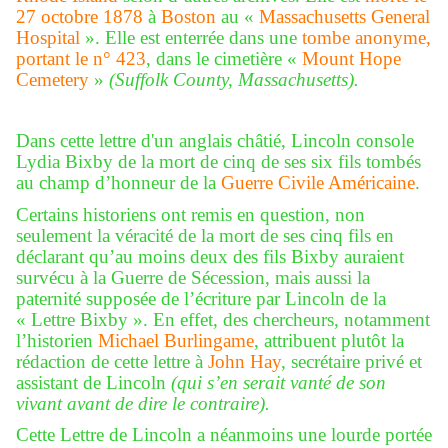
27 octobre 1878
à
Boston
au «
Massachusetts General
Hospital
». Elle est enterrée dans une
tombe anonyme,
portant le n° 423
, dans le cimetière «
Mount Hope
Cemetery
»
(Suffolk County, Massachusetts).
Dans cette lettre d'un anglais châtié, Lincoln console
Lydia Bixby de la mort de cinq de ses six fils tombés
au champ d’honneur de la
Guerre Civile Américaine
.
Certains historiens ont remis en question, non
seulement la véracité de la mort de ses cinq fils en
déclarant qu’au moins deux des fils Bixby auraient
survécu à la Guerre de Sécession, mais aussi la
paternité supposée de l’écriture par Lincoln de la
« Lettre Bixby ». En effet, des chercheurs, notamment
l’historien
Michael Burlingame
, attribuent plutôt la
rédaction de cette lettre à
John Hay
, secrétaire privé et
assistant de Lincoln
(qui s’en serait vanté de son
vivant avant de dire le contraire).
Cette Lettre de Lincoln a néanmoins une lourde portée