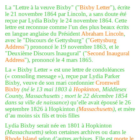
La "Lettre à la veuve Bixby" ("
Bixby Letter
"), écrite
le 21 novembre 1864 par Lincoln, a sans doute été
reçue par Lydia Bixby le 24 novembre 1864. Cette
lettre est reconnue comme l’un des plus beaux écrits
en langue anglaise du Président
Abraham Lincoln
,
avec le "Discours de Gettysburg" ("
Gettysburg
Address
") prononcé le 19 novembre 1863, et le
"Deuxième Discours Inaugural" ("
Second Inaugural
Address
"), prononcé le 4 mars 1865.
La « Bixby Letter » est une lettre de condoléances
(« consoling message »), reçue par Lydia Parker
Bixby, veuve de son mari cordonnier
Cromwell
Bixby
(né le 13 mai 1803 à
Hopkinton
, Middlesex
County, Massachusetts ; mort le 22 décembre 1854
dans sa ville de naissance)
qu’elle avait épousé le 26
septembre 1826 à Hopkinton
(
Massachusetts
)
, et mère
d’au moins six fils et trois filles
Lydia Bixby serait née en 1801 à Hopkinton
(Massachusetts)
selon certaines archives ou dans le
Rhode Island
selon d’autres archives. Elle est
morte le