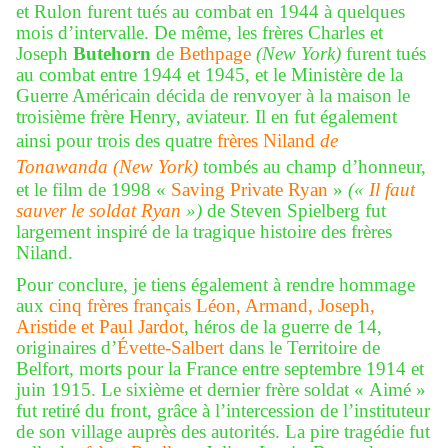
et Rulon furent tués au combat en 1944 à quelques
mois d’intervalle. De même, les frères Charles et
Joseph
Butehorn
de
Bethpage
(New York)
furent tués
au combat entre 1944 et 1945, et le Ministère de la
Guerre Américain décida de renvoyer à la maison le
troisième frère Henry, aviateur. Il en fut également
ainsi pour trois des quatre
frères Niland
de
Tonawanda (New York)
tombés au champ d’honneur,
et le film de 1998 «
Saving Private Ryan
»
(«
Il faut
sauver le soldat Ryan
»)
de Steven Spielberg fut
largement inspiré de la tragique histoire des frères
Niland.
Pour conclure, je tiens également à rendre hommage
aux
cinq frères français Léon, Armand, Joseph,
Aristide et Paul Jardot
, héros de la guerre de 14,
originaires d’
Évette-Salbert
dans le Territoire de
Belfort, morts pour la France entre septembre 1914 et
juin 1915. Le sixième et dernier frère soldat « Aimé »
fut retiré du front, grâce à l’intercession de l’instituteur
de son village auprès des autorités. La pire tragédie fut