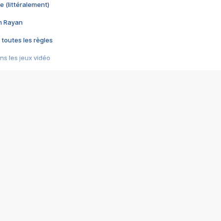
e (littéralement)
im Rayan
 toutes les règles
s les jeux vidéo
us choquant de Rockstar ? - Le scandale BULLY
e plus moche de Steam
du RÊVE tourne au CAUCHEMAR
pendant 8 heures
it… à tort
umiliés par un jeu vidéo
ire - Final Fantasy 8
ti un empire - Age of Empires
story DOFUS