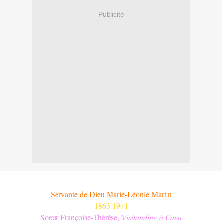
Publicité
Servante de Dieu Marie-Léonie Martin
1863-
1941
Soeur Françoise-Thérèse
,
V
isitandine
à Caen