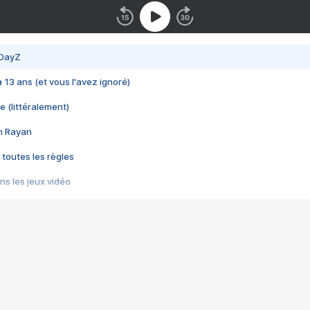
 DayZ
 a 13 ans (et vous l'avez ignoré)
e (littéralement)
im Rayan
 toutes les règles
s les jeux vidéo
us choquant de Rockstar ? - Le scandale BULLY
e plus moche de Steam
du RÊVE tourne au CAUCHEMAR
pendant 8 heures
it… à tort