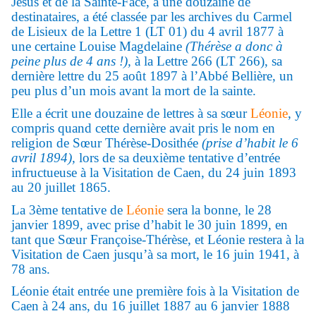
Jésus et de la Sainte-Face, à une douzaine de
destinataires, a été classée par les archives du Carmel
de Lisieux de la Lettre 1 (LT 01) du 4 avril 1877 à
une certaine Louise Magdelaine
(Thérèse a donc à
peine plus de 4 ans !),
à la Lettre 266 (LT 266), sa
dernière lettre du 25 août 1897 à l’Abbé Bellière, un
peu plus d’un mois avant la mort de la sainte.
Elle a écrit une douzaine de lettres à sa sœur
Léonie
, y
compris quand cette dernière avait pris le nom en
religion de Sœur Thérèse-Dosithée
(prise d’habit le 6
avril 1894),
lors de sa deuxième tentative d’entrée
infructueuse à la Visitation de Caen, du 24 juin 1893
au 20 juillet 1865.
La 3ème tentative de
Léonie
sera la bonne, le 28
janvier 1899, avec prise d’habit le 30 juin 1899, en
tant que Sœur Françoise-Thérèse, et Léonie restera à la
Visitation de Caen jusqu’à sa mort, le 16 juin 1941, à
78 ans.
Léonie était entrée une première fois à la Visitation de
Caen à 24 ans, du 16 juillet 1887 au 6 janvier 1888