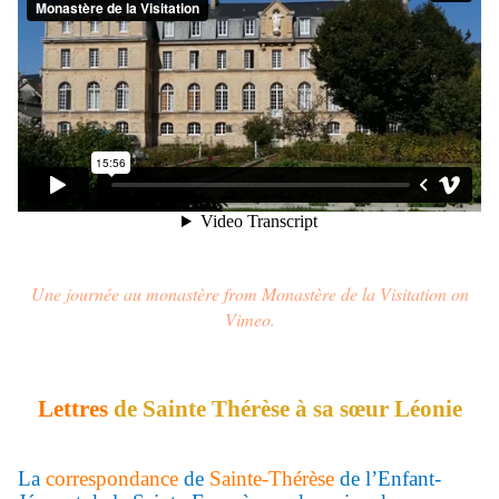
Une journée au monastère
from
Monastère de la Visitation
on
Vimeo
.
Lettres
de Sainte Thérèse à sa sœur Léonie
La
correspondance
de
Sainte-Thérèse
de l’Enfant-