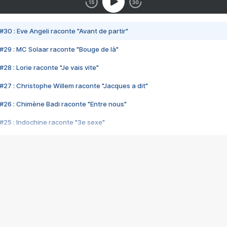
#30 : Eve Angeli raconte "Avant de partir"
#29 : MC Solaar raconte "Bouge de là"
28 : Lorie raconte "Je vais vite"
#27 : Christophe Willem raconte "Jacques a dit"
#26 : Chimène Badi raconte "Entre nous"
#25 : Indochine raconte "3e sexe"
#24 : Zaho raconte "C'est chelou"
#23 : Patrick Bruel raconte "Au café des délices"
#22 : Kyo raconte "Le chemin"
#21 : Nolwenn Leroy raconte "Cassé"
#20 : Patrick Hernandez raconte "Born to be alive"