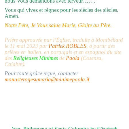
nous Vous demandons avec ferveur…….
Vous qui vivez et régnez pour les siècles des siècles.
Amen.
Notre Père, Je Vous salue Marie, Gloire au Père.
Prière approuvée par l’Église, traduite à Montbéliard
le 11 mai 2023 par
Patrick ROBLES
, à partir des
prières en italien, en portugais et en espagnol du site
des
Religieuses Minimes
de
Paola
(Cosenza,
Calabre).
Pour toute grâce reçue, contacter
monasterogesumaria@minimepaola.it
Ven. Philomena of Santa-Columba
by Elizabeth