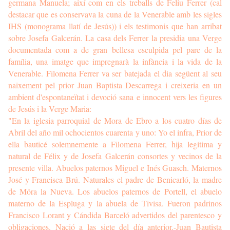
germana Manuela; així com en els treballs de Feliu Ferrer (cal
destacar que es conservava la cuna de la Venerable amb les sigles
IHS (monograma llatí de Jesús)) i els testimonis que han arribat
sobre Josefa Galcerán. La casa dels Ferrer la presidia una Verge
documentada com a de gran bellesa esculpida pel pare de la
família, una imatge que impregnarà la infància i la vida de la
Venerable. Filomena Ferrer va ser batejada el dia següent al seu
naixement pel prior Juan Baptista Descarrega i creixeria en un
ambient d'espontaneïtat i devoció sana e innocent vers les figures
de Jesús i la Verge Maria:
"En la iglesia parroquial de Mora de Ebro a los cuatro días de
Abril del año mil ochocientos cuarenta y uno: Yo el infra, Prior de
ella bauticé solemnemente a Filomena Ferrer, hija legítima y
natural de Félix y de Josefa Galcerán consortes y vecinos de la
presente villa. Abuelos paternos Miguel e Inés Guasch. Maternos
José y Francisca Brú. Naturales el padre de Benicarló, la madre
de Móra la Nueva. Los abuelos paternos de Portell, el abuelo
materno de la Espluga y la abuela de Tivisa. Fueron padrinos
Francisco Lorant y Cándida Barceló advertidos del parentesco y
obligaciones. Nació a las siete del día anterior.-Juan Bautista