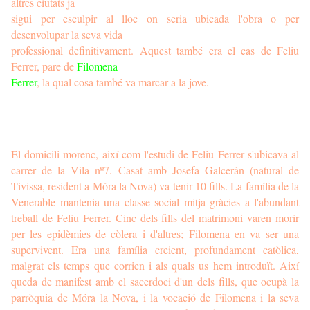
altres ciutats ja
sigui per esculpir al lloc on seria ubicada l'obra o per
desenvolupar la seva vida
professional definitivament. Aquest també era el cas de Feliu
Ferrer, pare de
Filomena
Ferrer
, la qual cosa també va marcar a la jove.
El domicili morenc, així com l'estudi de Feliu Ferrer s'ubicava al
carrer de la Vila nº7. Casat amb Josefa Galcerán (natural de
Tivissa, resident a Móra la Nova) va tenir 10 fills. La família de la
Venerable mantenia una classe social mitja gràcies a l'abundant
treball de Feliu Ferrer. Cinc dels fills del matrimoni varen morir
per les epidèmies de còlera i d'altres; Filomena en va ser una
supervivent. Era una família creient, profundament catòlica,
malgrat els temps que corrien i als quals us hem introduït. Així
queda de manifest amb el sacerdoci d'un dels fills, que ocupà la
parròquia de Móra la Nova, i la vocació de Filomena i la seva