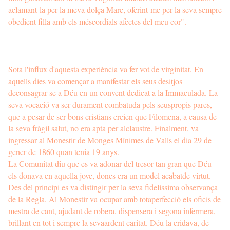
aclamant-la per la meva dolça Mare, oferint-me per la seva sempre
obedient filla amb els méscordials afectes del meu cor".
Sota l'influx d'aquesta experiència va fer vot de virginitat. En
aquells dies va començar a manifestar els seus desitjos
deconsagrar-se a Déu en un convent dedicat a la Immaculada. La
seva vocació va ser durament combatuda pels seuspropis pares,
que a pesar de ser bons cristians creien que Filomena, a causa de
la seva fràgil salut, no era apta per alclaustre. Finalment, va
ingressar al Monestir de Monges Mínimes de Valls el dia 29 de
gener de 1860 quan tenia 19 anys.
La Comunitat diu que es va adonar del tresor tan gran que Déu
els donava en aquella jove, doncs era un model acabatde virtut.
Des del principi es va distingir per la seva fidelíssima observança
de la Regla. Al Monestir va ocupar amb totaperfecció els oficis de
mestra de cant, ajudant de robera, dispensera i segona infermera,
brillant en tot i sempre la sevaardent caritat. Déu la cridava, de