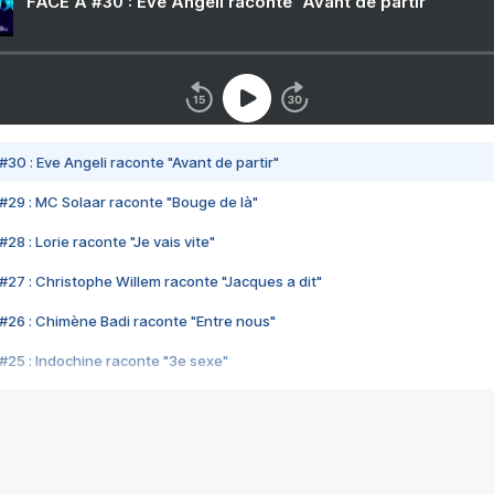
FACE A #30 : Eve Angeli raconte "Avant de partir"
#30 : Eve Angeli raconte "Avant de partir"
#29 : MC Solaar raconte "Bouge de là"
28 : Lorie raconte "Je vais vite"
#27 : Christophe Willem raconte "Jacques a dit"
#26 : Chimène Badi raconte "Entre nous"
#25 : Indochine raconte "3e sexe"
#24 : Zaho raconte "C'est chelou"
#23 : Patrick Bruel raconte "Au café des délices"
#22 : Kyo raconte "Le chemin"