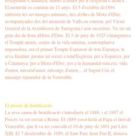
refulgentde Catalunya, timbre d'honor per a l'Església Catòlica".
El monestir es construí en 11 anys. El 5 d'octubre de1894
entraven les set monges mínimes, tres d'elles de Móra d'Ebre,
acompanyades des del monestir de Valls,on estaven, pel Vicari
General de la Arxidiòcesi de Tarragona i nou sacerdots. Va ser un
gran dia de festa aMóra d'Ebre. El 5 de juny de 1925 s'inaugurava
el Temple annex, centre de la vida mínima, contemplativa
ireparadora, era el primer Temple Expiatori de tota Espanya, la
seva finalitat: prestar un servei a total'Església, per a Espanya, per
a Catalunya, per a Móra d'Ebre, per a la humanitat sencera: vida
d'amor, missiód'amor, missatge d'amor,... el Sagrat Cor, el
missatge reparador de la Venerable.
El procés de beatificació.
La seva causa de beatificació s'introdueix el 1880, i el 1887 el
Procés va ser enviat a Roma. El 1889 essol·licità al Papa el títol de
Venerable, que li va ser concedit el 10 de juny de 1891 per Lleó
XIII. El 7 desetembre de 1989, el Sant Pare Juan Pau II, donava