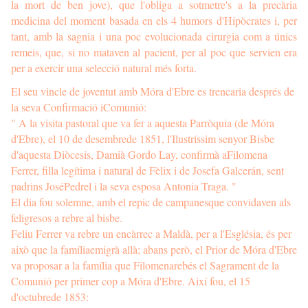
la mort de ben jove), que l'obliga a sotmetre's a la precària
medicina del moment basada en els 4 humors d'Hipòcrates i, per
tant, amb la sagnia i una poc evolucionada cirurgia com a únics
remeis, que, si no mataven al pacient, per al poc que servien era
per a exercir una selecció natural més forta.
El seu vincle de joventut amb Móra d'Ebre es trencaria després de
la seva Confirmació iComunió:
" A la visita pastoral que va fer a aquesta Parròquia (de Móra
d'Ebre), el 10 de desembrede 1851, l'Ilustríssim senyor Bisbe
d'aquesta Diòcesis, Damià Gordo Lay, confirmà aFilomena
Ferrer, filla legítima i natural de Fèlix i de Josefa Galcerán, sent
padrins JoséPedrel i la seva esposa Antonia Traga. "
El dia fou solemne, amb el repic de campanesque convidaven als
feligresos a rebre al bisbe.
Feliu Ferrer va rebre un encàrrec a Maldà, per a l'Església, és per
això que la famíliaemigrà allà; abans però, el Prior de Móra d'Ebre
va proposar a la família que Filomenarebés el Sagrament de la
Comunió per primer cop a Móra d'Ebre. Així fou, el 15
d'octubrede 1853: