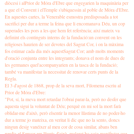
diòcesi i alPrior de Móra d'Ebre que engegarien la maquinària per
a que el Convent i elTemple s'ubiquessin al poble de Móra d'Ebre.
En aquestes cartes, la Venerable esmostra predisposada a tot
sacrifici per dur a terme la feina que li encomanava Déu, un cop
superades les pors a les que hem fet referència; així mateix va
definint els continguts interns de la fundació:un convent on les
religioses haurien de ser devotes del Sagrat Cor, i on la màxima
fos estimar cada dia més aquestSagrat Cor; amb molts moments
d'oració conjunta entre les integrants; donava el nom de dues de
les germanes quel'acompanyarien en la tasca de la fundació;
també va manifestar la necessitat de renovar certs punts de la
Regla.
El 3 d'agost de 1868, prop de la seva mort, Filomena escriu al
Prior de Móra d'Ebre:
"Pot, sí, la meva mort retardar l'obrai parar-la, però no desfer que
aquesta sigui la voluntat de Déu; perquè en mi sol la mort farà
oblidar-me d'això, però elsentir la menor llàstima de no poder-ho
dur a terme jo mateixa, en veritat li dic que no la sento, doncs
ningun desig vanéixer al meu cor de cosa similar, abans ben
perdia el Senyor em lliurés d'això, malgrat ho vaig manifestar que