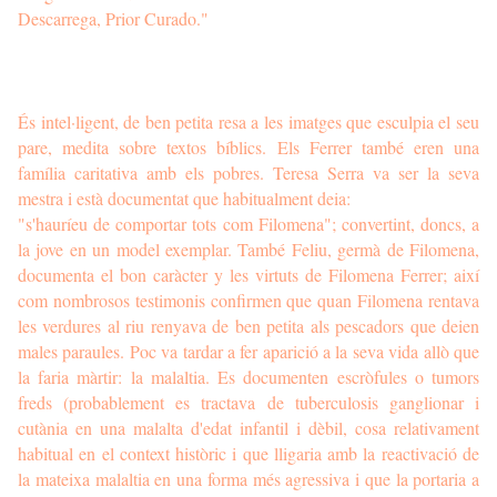
Descarrega, Prior Curado."
És intel·ligent, de ben petita resa a les imatges que esculpia el seu
pare, medita sobre textos bíblics. Els Ferrer també eren una
família caritativa amb els pobres. Teresa Serra va ser la seva
mestra i està documentat que habitualment deia:
"s'hauríeu de comportar tots com Filomena"; convertint, doncs, a
la jove en un model exemplar. També Feliu, germà de Filomena,
documenta el bon caràcter y les virtuts de Filomena Ferrer; així
com nombrosos testimonis confirmen que quan Filomena rentava
les verdures al riu renyava de ben petita als pescadors que deien
males paraules. Poc va tardar a fer aparició a la seva vida allò que
la faria màrtir: la malaltia. Es documenten escròfules o tumors
freds (probablement es tractava de tuberculosis ganglionar i
cutània en una malalta d'edat infantil i dèbil, cosa relativament
habitual en el context històric i que lligaria amb la reactivació de
la mateixa malaltia en una forma més agressiva i que la portaria a