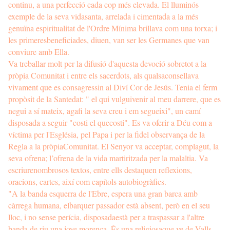
continu, a una perfecció cada cop més elevada. El lluminós
exemple de la seva vidasanta, arrelada i cimentada a la més
genuïna espiritualitat de l'Ordre Mínima brillava com una torxa; i
les primeresbeneficiades, diuen, van ser les Germanes que van
conviure amb Ella.
Va treballar molt per la difusió d'aquesta devoció sobretot a la
pròpia Comunitat i entre els sacerdots, als qualsaconsellava
vivament que es consagressin al Diví Cor de Jesús. Tenia el ferm
propòsit de la Santedat: " el qui vulguivenir al meu darrere, que es
negui a sí mateix, agafi la seva creu i em segueixi", un camí
disposada a seguir "costi el quecosti". Es va oferir a Déu com a
víctima per l'Església, pel Papa i per la fidel observança de la
Regla a la pròpiaComunitat. El Senyor va acceptar, complagut, la
seva ofrena; l’ofrena de la vida martiritzada per la malaltia. Va
escriurenombrosos textos, entre ells destaquen reflexions,
oracions, cartes, així com capítols autobiogràfics.
"A la banda esquerra de l'Ebre, espera una gran barca amb
càrrega humana, elbarquer passador està absent, però en el seu
lloc, i no sense perícia, disposadaestà per a traspassar a l'altre
banda de riu una jove morenca. És una religiosaque ve de Valls.