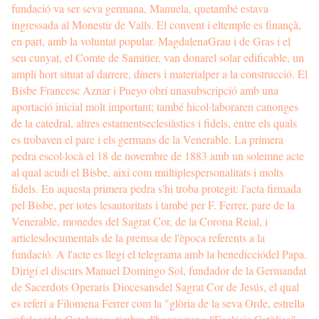
fundació va ser seva germana, Manuela, quetambé estava
ingressada al Monestir de Valls. El convent i eltemple es finançà,
en part, amb la voluntat popular. MagdalenaGrau i de Gras i el
seu cunyat, el Comte de Samitier, van donarel solar edificable, un
ampli hort situat al darrere, diners i materialper a la construcció. El
Bisbe Francesc Aznar i Pueyo obrí unasubscripció amb una
aportació inicial molt important; també hicol·laboraren canonges
de la catedral, altres estamentseclesiàstics i fidels, entre els quals
es trobaven el pare i els germans de la Venerable. La primera
pedra escol·locà el 18 de novembre de 1883 amb un solemne acte
al qual acudí el Bisbe, així com múltiplespersonalitats i molts
fidels. En aquesta primera pedra s'hi troba protegit: l'acta firmada
pel Bisbe, per totes lesautoritats i també per F. Ferrer, pare de la
Venerable, monedes del Sagrat Cor, de la Corona Reial, i
articlesdocumentals de la premsa de l'època referents a la
fundació. A l'acte es llegí el telegrama amb la benedicciódel Papa.
Dirigí el discurs Manuel Domingo Sol, fundador de la Germandat
de Sacerdots Operaris Diocesansdel Sagrat Cor de Jesús, el qual
es referí a Filomena Ferrer com la "glòria de la seva Orde, estrella