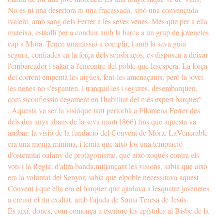
No es ni una desertora ni una fracassada, sinó una convençuda
ivalent, amb sang dels Ferrer a les seves venes. Més que per a ella
mateixa, estàallí per a conduir amb la barca a un grup de jovenetes
cap a Móra. Tenen unamissió a complir, i amb la seva guia
segura, confiades en la força dels seusbraços, es disposen a deixar
l'embarcador i saltar a l'encontre del poble que lesespera. La força
del corrent empenta les aigües, fent-les amenaçants, però la jovei
les nenes no s'espanten, i tranquil·les i segures, desembarquen,
com siconfiessin cegament en l'habilitat del més expert barquer"
. Aquesta va ser la visióque tant pertorbà a Filomena Ferrer des
dels dos anys abans de la seva mort(1866) fins que aquesta va
arribar: la visió de la fundació del Convent de Móra. LaVenerable
era una monja mínima, i temia que això fos una temptació
d'ostentitat oafany de protagonisme, que això xoqués contra els
vots i la Regla; d'altra banda,mitjançant les visions, sabia que això
era la voluntat del Senyor, sabia que elpoble necessitava aquest
Convent i que ella era el barquer que ajudava a lesquatre jovenetes
a creuar el riu exaltat, amb l'ajuda de Santa Teresa de Jesús.
És així, doncs, com comença a escriure les epístoles al Bisbe de la