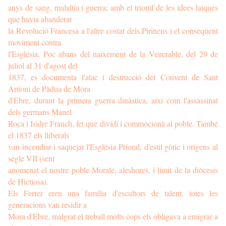
anys de sang, malaltia i guerra; amb el triomf de les idees laiques
que havia abanderat
la Revolució Francesa a l'altre costat dels Pirineus i el conseqüent
moviment contra
l'Església. Poc abans del naixement de la Venerable, del 29 de
juliol al 31 d'agost del
1837, es documenta l'atac i destrucció del Convent de Sant
Antoni de Pàdua de Móra
d'Ebre, durant la primera guerra dinàstica, així com l'assassinat
dels germans Manel
Roca i Isidre Franch, fet que dividí i commocionà al poble. També
el 1837 els lliberals
van incendiar i saquejar l'Església Prioral, d'estil gòtic i orígens al
segle VII (sent
anomenat el nostre poble Morale, aleshores, i límit de la diòcesis
de Hictiosa).
Els Ferrer eren una família d'escultors de talent, totes les
generacions van residir a
Móra d'Ebre, malgrat el treball molts cops els obligava a emigrar a