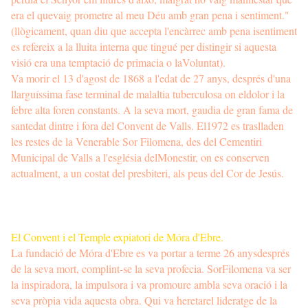
era el quevaig prometre al meu Déu amb gran pena i sentiment."
(llògicament, quan diu que accepta l'encàrrec amb pena isentiment
es refereix a la lluita interna que tingué per distingir si aquesta
visió era una temptació de primacia o laVoluntat).
Va morir el 13 d'agost de 1868 a l'edat de 27 anys, després d'una
llarguíssima fase terminal de malaltia tuberculosa on eldolor i la
febre alta foren constants. A la seva mort, gaudia de gran fama de
santedat dintre i fora del Convent de Valls. El1972 es traslladen
les restes de la Venerable Sor Filomena, des del Cementiri
Municipal de Valls a l'església delMonestir, on es conserven
actualment, a un costat del presbiteri, als peus del Cor de Jesús.
El Convent i el Temple expiatori de Móra d'Ebre.
La fundació de Móra d'Ebre es va portar a terme 26 anysdesprés
de la seva mort, complint-se la seva profecia. SorFilomena va ser
la inspiradora, la impulsora i va promoure ambla seva oració i la
seva pròpia vida aquesta obra. Qui va heretarel lideratge de la