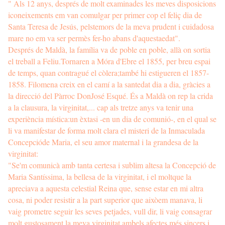
" Als 12 anys, després de molt examinades les meves disposicions
iconeixements em van comulgar per primer cop el feliç dia de
Santa Teresa de Jesús, pelstemors de la meva prudent i cuidadosa
mare no em va ser permès fer-ho abans d'aquestaedat".
Després de Maldà, la família va de poble en poble, allà on sortia
el treball a Feliu.Tornaren a Móra d'Ebre el 1855, per breu espai
de temps, quan contragué el còlera;també hi estigueren el 1857-
1858. Filomena creix en el camí a la santedat dia a dia, gràcies a
la direcció del Pàrroc DonJosé Esqué. És a Maldà on rep la crida
a la clausura, la virginitat,... cap als tretze anys va tenir una
experiència mística:un èxtasi -en un dia de comunió-, en el qual se
li va manifestar de forma molt clara el misteri de la Inmaculada
Concepcióde Maria, el seu amor maternal i la grandesa de la
virginitat:
"Se'm comunicà amb tanta certesa i sublim altesa la Concepció de
Maria Santíssima, la bellesa de la virginitat, i el moltque la
apreciava a aquesta celestial Reina que, sense estar en mi altra
cosa, ni poder resistir a la part superior que aixòem manava, li
vaig prometre seguir les seves petjades, vull dir, li vaig consagrar
molt gustosament la meva virginitat ambels afectes més sincers i