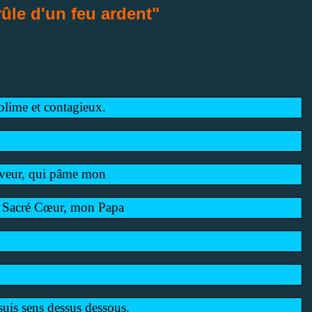
ûle d'un feu ardent"
ublime et contagieux.
auveur, qui pâme mon
on Sacré Cœur, mon Papa
e suis sens dessus dessous.