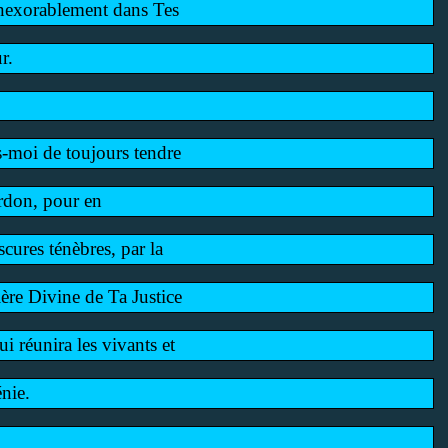
inexorablement dans Tes
r.
s-moi de toujours tendre
ardon, pour en
cures ténèbres, par la
re Divine de Ta Justice
i réunira les vivants et
nie.