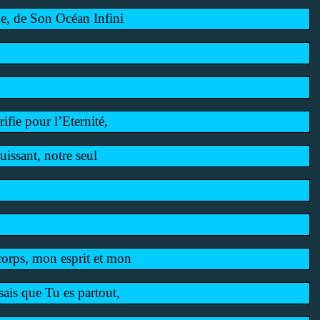
le, de Son Océan Infini
ifie pour l’Eternité,
Puissant, notre seul
orps, mon esprit et mon
sais que Tu es partout,