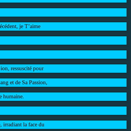
écédent, je T’aime
Sion, ressuscité pour
Sang et de Sa Passion,
ce humaine.
 irradiant la face du