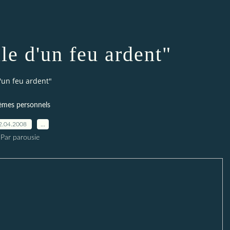
le d'un feu ardent"
'un feu ardent"
èmes personnels
2.04.2008
…
Par parousie