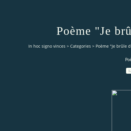
Poème "Je brû
In hoc signo vinces
>
Categories
>
Poème "Je brûle d
Po
1