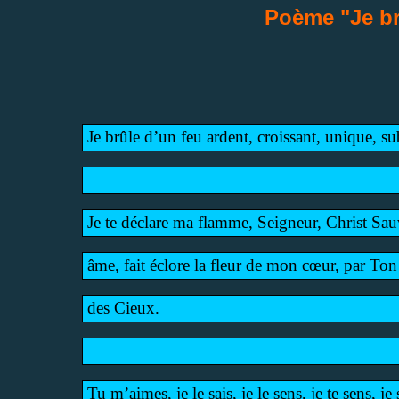
Poème "Je br
Je brûle d’un feu ardent, croissant, unique, s
Je te déclare ma flamme, Seigneur, Christ S
âme, fait éclore la fleur de mon cœur, par T
des Cieux.
Tu m’aimes, je le sais, je le sens, je te sens, j