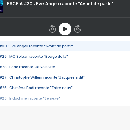
FACE A #30 : Eve Angeli raconte "Avant de partir"
#30 : Eve Angeli raconte "Avant de partir"
#29 : MC Solaar raconte "Bouge de là"
28 : Lorie raconte "Je vais vite"
#27 : Christophe Willem raconte "Jacques a dit"
#26 : Chimène Badi raconte "Entre nous"
#25 : Indochine raconte "3e sexe"
#24 : Zaho raconte "C'est chelou"
#23 : Patrick Bruel raconte "Au café des délices"
#22 : Kyo raconte "Le chemin"