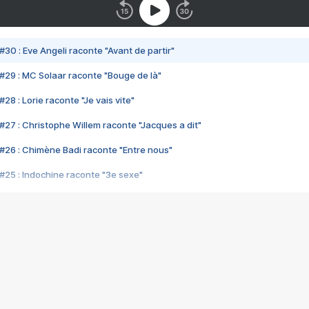
#30 : Eve Angeli raconte "Avant de partir"
#29 : MC Solaar raconte "Bouge de là"
28 : Lorie raconte "Je vais vite"
#27 : Christophe Willem raconte "Jacques a dit"
#26 : Chimène Badi raconte "Entre nous"
#25 : Indochine raconte "3e sexe"
#24 : Zaho raconte "C'est chelou"
#23 : Patrick Bruel raconte "Au café des délices"
#22 : Kyo raconte "Le chemin"
#21 : Nolwenn Leroy raconte "Cassé"
#20 : Patrick Hernandez raconte "Born to be alive"