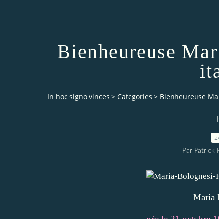
Bienheureuse Mari
it
In hoc signo vinces
>
Categories
>
Bienheureuse Mari
I
2
Par Patrick
Maria 
née le 21 octobre 