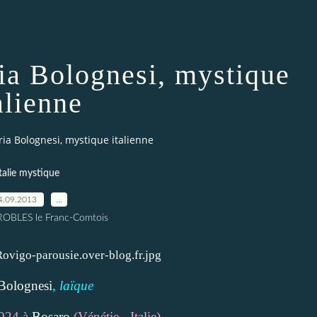
a Bolognesi, mystique
alienne
a Bolognesi, mystique italienne
talie mystique
4.09.2013
…
 ROBLES le Franc-Comtois
Bolognesi
,
laïque
1924 à
Bosaro
(Vénétie - Italie)