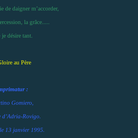
rie de daigner m’accorder,
ercession, la grâce.....
 je désire tant.
Gloire au Père
mprimatur :
tino Gomiero,
 d’Adria-Rovigo.
le 13 janvier 1995.