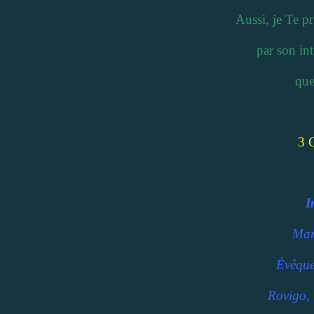
Aussi, je Te p
par son int
que
3 
I
Mar
Évêque
Rovigo, 