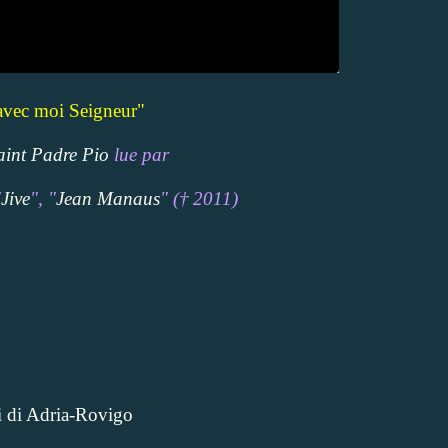
avec moi Seigneur"
aint Padre Pio
lue par
"
Jive
", "
Jean Manaus
" (
†
2011)
i di Adria-Rovigo