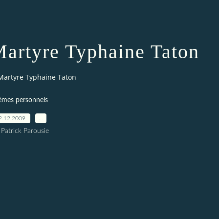
Martyre Typhaine Taton
Martyre Typhaine Taton
èmes personnels
2.12.2009
…
 Patrick Parousie