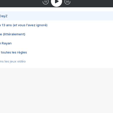
 DayZ
 a 13 ans (et vous l'avez ignoré)
e (littéralement)
im Rayan
 toutes les règles
s les jeux vidéo
us choquant de Rockstar ? - Le scandale BULLY
e plus moche de Steam
du RÊVE tourne au CAUCHEMAR
pendant 8 heures
it… à tort