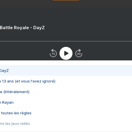
 Battle Royale - DayZ
 DayZ
 a 13 ans (et vous l'avez ignoré)
e (littéralement)
im Rayan
 toutes les règles
s les jeux vidéo