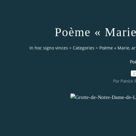
Poème « Marie
In hoc signo vinces
>
Categories
>
Poème « Marie, a
Po
2
Par Patrick