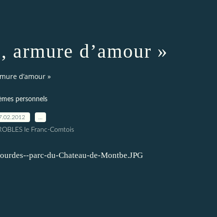
, armure d’amour »
rmure d’amour »
èmes personnels
7.02.2012
…
 ROBLES le Franc-Comtois