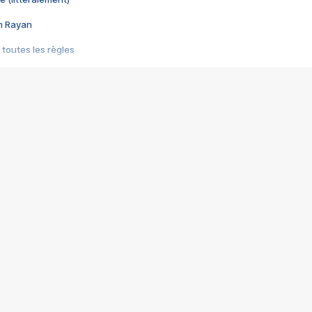
im Rayan
 toutes les règles
s les jeux vidéo
us choquant de Rockstar ? - Le scandale BULLY
e plus moche de Steam
du RÊVE tourne au CAUCHEMAR
pendant 8 heures
it… à tort
umiliés par un jeu vidéo
ire - Final Fantasy 8
ti un empire - Age of Empires
story DOFUS