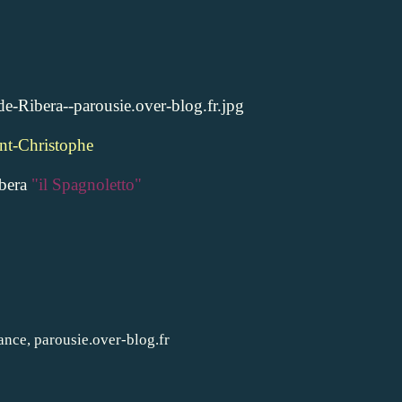
nt-Christophe
bera
"il Spagnoletto"