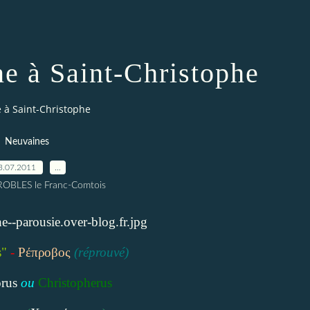
ne à Saint-Christophe
e à Saint-Christophe
Neuvaines
3.07.2011
…
 ROBLES le Franc-Comtois
"
-
Ρέπροβος
(réprouvé)
rus
ou
Christopherus