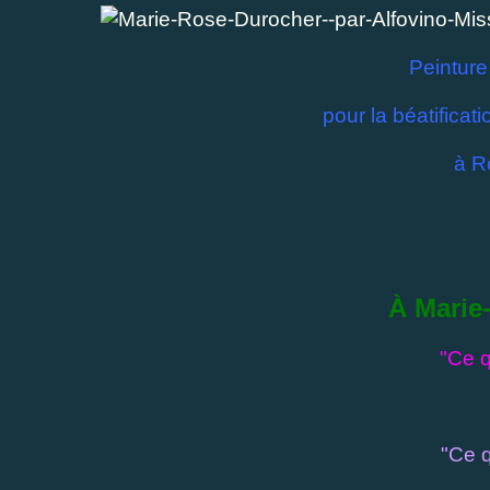
Peinture
pour la béatifica
à R
À Marie
"Ce q
"Ce q