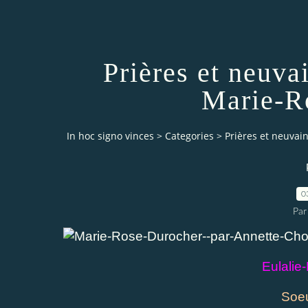
Prières et neuva
Marie-R
In hoc signo vinces
>
Categories
>
Prières et neuvai
0
Par
Eulalie
Soeu