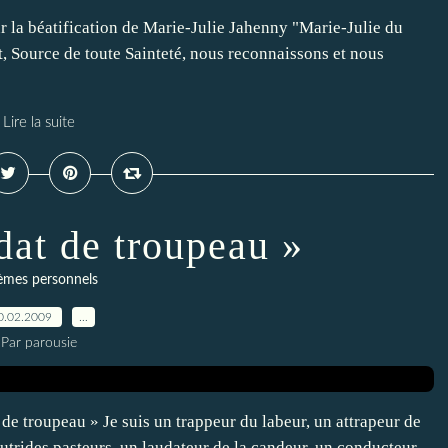
la béatification de Marie-Julie Jahenny "Marie-Julie du
rit, Source de toute Sainteté, nous reconnaissons et nous
Lire la suite
dat de troupeau »
èmes personnels
0.02.2009
…
Par parousie
de troupeau » Je suis un trappeur du labeur, un attrapeur de
 putrides pasteurs, un laudateur de la candeur, un conducteur