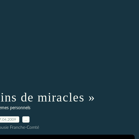
ins de miracles »
èmes personnels
7.04.2009
…
ousie Franche-Comté