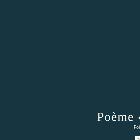
Poème 
Po
2