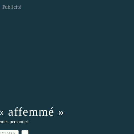
Publicité
« affemmé »
èmes personnels
6.01.2009
…