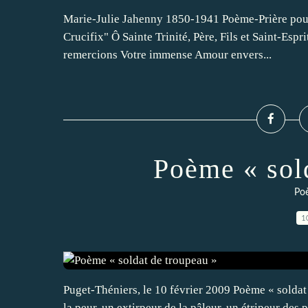
Marie-Julie Jahenny 1850-1941 Poème-Prière pour 
Crucifix" Ô Sainte Trinité, Père, Fils et Saint-Esp
remercions Votre immense Amour envers...
Poème « sol
Po
1
Puget-Théniers, le 10 février 2009 Poème « soldat 
la peur, un extirpeur de la pâleur, un étripeur des