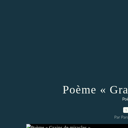
Poème « Gra
Po
1
Par Par