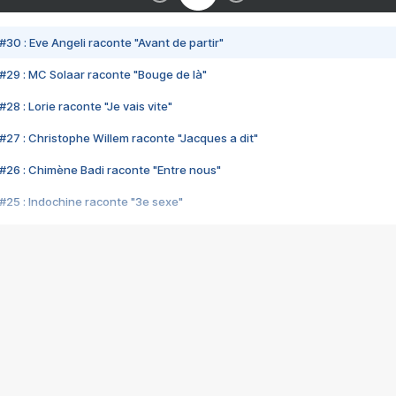
#30 : Eve Angeli raconte "Avant de partir"
#29 : MC Solaar raconte "Bouge de là"
28 : Lorie raconte "Je vais vite"
#27 : Christophe Willem raconte "Jacques a dit"
#26 : Chimène Badi raconte "Entre nous"
#25 : Indochine raconte "3e sexe"
#24 : Zaho raconte "C'est chelou"
#23 : Patrick Bruel raconte "Au café des délices"
#22 : Kyo raconte "Le chemin"
#21 : Nolwenn Leroy raconte "Cassé"
#20 : Patrick Hernandez raconte "Born to be alive"
#19 : Lorie raconte "Près de moi"