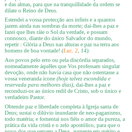
e das almas, para que na tranquillidade da ordem se
dilate o Reino de Deus.
Estendei a vossa protecção aos infieis e a quantos
jazem ainda nas sombras da morte; dai-lhes a paz e
fazei que lhes ráie o Sol da verdade, e possam
connosco, diante do único Salvador do mundo,
repetir : Glória a Deus nas alturas e paz na terra aos
homens de boa vontade!
(
Luc. 2
, 14).
Aos povos pelo erro ou pela discórdia separados,
nomeadamente áquêles que Vos professam singular
devoção, onde não havia casa que não ostentasse a
vossa veneranda icone
(hoje talvez escondida e
reservada para melhores dias),
dai-lhes a paz e
reconduzi-os ao único redil de Cristo, sob o único e
verdadeiro Pastor.
Obtende paz e liberdade completa à Igreja santa de
Deus; sustai o dilúvio inundante de neo-paganismo,
todo matéria; e fomentai nos fiéis o amor da pureza, a
prática da vida cristã e o zelo apostólico, para que o
povo dos que servem a Deus, aumente em mérito e