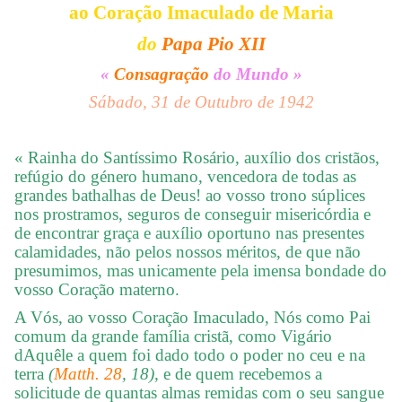
ao Coração Imaculado de Maria
do
Papa Pio XII
«
Consagração
do Mundo »
Sábado, 31 de Outubro de 1942
« Rainha do Santíssimo Rosário, auxílio dos cristãos,
refúgio do género humano, vencedora de todas as
grandes bathalhas de Deus! ao vosso trono súplices
nos prostramos, seguros de conseguir misericórdia e
de encontrar graça e auxílio oportuno nas presentes
calamidades, não pelos nossos méritos, de que não
presumimos, mas unicamente pela imensa bondade do
vosso Coração materno.
A Vós, ao vosso Coração Imaculado, Nós como Pai
comum da grande família cristã, como Vigário
dAquêle a quem foi dado todo o poder no ceu e na
terra
(
Matth. 28
, 18),
e de quem recebemos a
solicitude de quantas almas remidas com o seu sangue