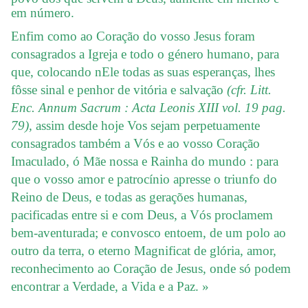
em número.
Enfim como ao Coração do vosso Jesus foram
consagrados a Igreja e todo o género humano, para
que, colocando nEle todas as suas esperanças, lhes
fôsse sinal e penhor de vitória e salvação
(cfr. Litt.
Enc. Annum Sacrum : Acta Leonis XIII vol. 19 pag.
79),
assim desde hoje Vos sejam perpetuamente
consagrados também a Vós e ao vosso Coração
Imaculado, ó Mãe nossa e Rainha do mundo : para
que o vosso amor e patrocínio apresse o triunfo do
Reino de Deus, e todas as gerações humanas,
pacificadas entre si e com Deus, a Vós proclamem
bem-aventurada; e convosco entoem, de um polo ao
outro da terra, o eterno Magnificat de glória, amor,
reconhecimento ao Coração de Jesus, onde só podem
encontrar a Verdade, a Vida e a Paz. »