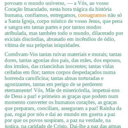
povoam o mundo universo, — a Vós, ao vosso
Coração Imaculado, nesta hora trágica da história
humana, confiamos, entregamos,
consagramos
não só
a Santa Igreja, corpo místico de vosso Jesus, que pena
e sangra em tantas partes e por tantos modos
atribulada, mas também todo o mundo, dilacerado por
exiciais discórdias, abrasado em incêndios de ódio,
vítima de sua próprias iniquidades.
Comôvam-Vos tantas ruivas materiais e morais; tantas
dores, tantas agonias dos pais, das mães, dos esposos,
dos irmãos, das criancinhas inocentes; tantas vidas
ceifadas em flor; tantos corpos despedaçados numa
horrenda carnificina; tantas almas torturadas e
agonizantes, tantas em perigo de se perderem
eternamente! Vós, Mãe de misericórdia, impetrai-nos
de Deus a paz! e primeiro as graças que podem num
momento converter os humanos corações, as graças
que preparam, conciliam, asseguram a paz! Rainha da
paz, rogai por nós e dai ao mundo em guerra a paz
por que os povos suspiram, a paz na verdade, na
justiça, na caridade de Cristo. Dai-lhe a paz das armas