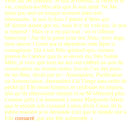
venir sur tes chemins. Je suis le chemin, la vérité et la
vie, conduis-les-Moi afin que Je sois aimé. Ne Me
laisse pas seul un unique moment dans mes
tabernacles. Je suis là dans l’attente d’âmes qui
M’aiment autant que toi, mais Je n’en vois pas. Je suis
si méprisé ! Mais ce n’est pas tout : on m’offense
beaucoup ! Aie de la peine pour ton Jésus, mon ange,
mon amour ! Guéri par ta réparation cette lèpre si
contagieuse. Dis à ton Père spirituel que, comme
preuve de l’amour que tu as envers ma Très Sainte
Mère, je veux que tous les ans soit célébré un acte de
consécration du monde entier, lors de l’un des jours
de ses fêtes, choisi par toi : Assomption, Purification
ou Annonciation, demandant à la Vierge sans tache de
péché qu’Elle rende honteux et confonde les impurs,
afin qu’ils rebroussent chemin et ne M’offensent plus.
Comme jadis j’ai demandé à sainte Marguerite-Marie
que le monde soit consacré à mon divin Cœur, de la
même manière je te demande à toi que le monde soit à
Elle
consacré
, par une fête solennelle. »