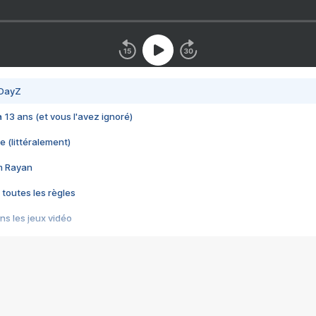
 DayZ
 a 13 ans (et vous l'avez ignoré)
e (littéralement)
im Rayan
 toutes les règles
s les jeux vidéo
us choquant de Rockstar ? - Le scandale BULLY
e plus moche de Steam
du RÊVE tourne au CAUCHEMAR