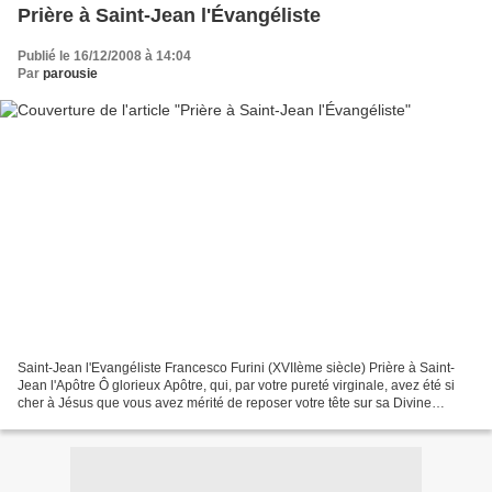
Prière à Saint-Jean l'Évangéliste
Publié le 16/12/2008 à 14:04
Par
parousie
Saint-Jean l'Evangéliste Francesco Furini (XVIIème siècle) Prière à Saint-
Jean l'Apôtre Ô glorieux Apôtre, qui, par votre pureté virginale, avez été si
cher à Jésus que vous avez mérité de reposer votre tête sur sa Divine
poitrine et d'être, par Lui et...