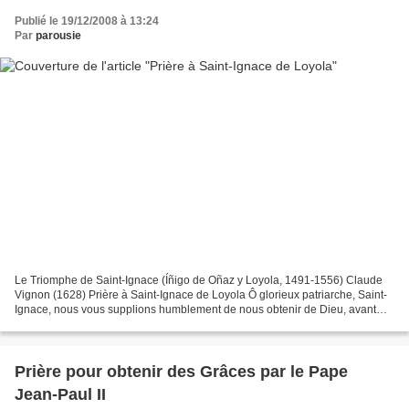
Publié le 19/12/2008 à 13:24
Par
parousie
Le Triomphe de Saint-Ignace (Íñigo de Oñaz y Loyola, 1491-1556) Claude
Vignon (1628) Prière à Saint-Ignace de Loyola Ô glorieux patriarche, Saint-
Ignace, nous vous supplions humblement de nous obtenir de Dieu, avant
tout, la délivrance du plus grand des...
Prière pour obtenir des Grâces par le Pape
Jean-Paul II