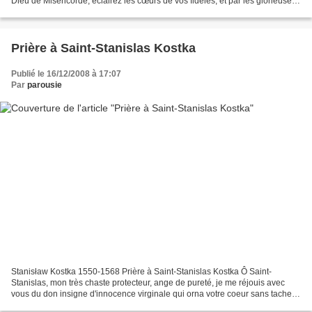
Dieu de Miséricorde, éclairez les cœurs de vos fidèles, et par les glorieuses
prières de la bienheureuse...
Prière à Saint-Stanislas Kostka
Publié le 16/12/2008 à 17:07
Par
parousie
Stanisław Kostka 1550-1568 Prière à Saint-Stanislas Kostka Ô Saint-
Stanislas, mon très chaste protecteur, ange de pureté, je me réjouis avec
vous du don insigne d'innocence virginale qui orna votre coeur sans tache ;
je vous supplie humblement de m'obtenir...