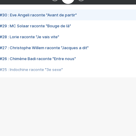
#30 : Eve Angeli raconte "Avant de partir"
#29 : MC Solaar raconte "Bouge de là"
28 : Lorie raconte "Je vais vite"
#27 : Christophe Willem raconte "Jacques a dit"
#26 : Chimène Badi raconte "Entre nous"
#25 : Indochine raconte "3e sexe"
#24 : Zaho raconte "C'est chelou"
#23 : Patrick Bruel raconte "Au café des délices"
#22 : Kyo raconte "Le chemin"
#21 : Nolwenn Leroy raconte "Cassé"
#20 : Patrick Hernandez raconte "Born to be alive"
#19 : Lorie raconte "Près de moi"