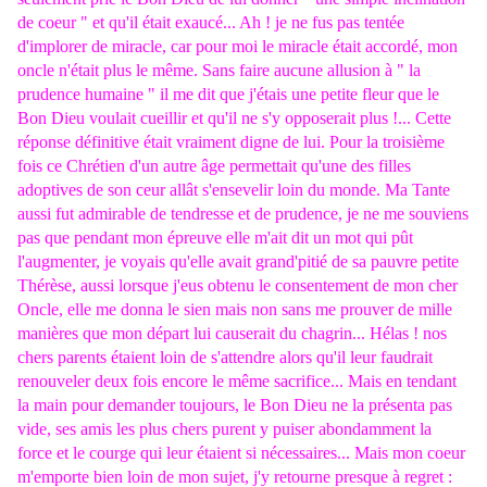
de coeur " et qu'il était exaucé... Ah ! je ne fus pas tentée
d'implorer de miracle, car pour moi le miracle était accordé, mon
oncle n'était plus le même. Sans faire aucune allusion à " la
prudence humaine " il me dit que j'étais une petite fleur que le
Bon Dieu voulait cueillir et qu'il ne s'y opposerait plus !... Cette
réponse définitive était vraiment digne de lui. Pour la troisième
fois ce Chrétien d'un autre âge permettait qu'une des filles
adoptives de son ceur allât s'ensevelir loin du monde. Ma Tante
aussi fut admirable de tendresse et de prudence, je ne me souviens
pas que pendant mon épreuve elle m'ait dit un mot qui pût
l'augmenter, je voyais qu'elle avait grand'pitié de sa pauvre petite
Thérèse, aussi lorsque j'eus obtenu le consentement de mon cher
Oncle, elle me donna le sien mais non sans me prouver de mille
manières que mon départ lui causerait du chagrin... Hélas ! nos
chers parents étaient loin de s'attendre alors qu'il leur faudrait
renouveler deux fois encore le même sacrifice... Mais en tendant
la main pour demander toujours, le Bon Dieu ne la présenta pas
vide, ses amis les plus chers purent y puiser abondamment la
force et le courge qui leur étaient si nécessaires... Mais mon coeur
m'emporte bien loin de mon sujet, j'y retourne presque à regret :