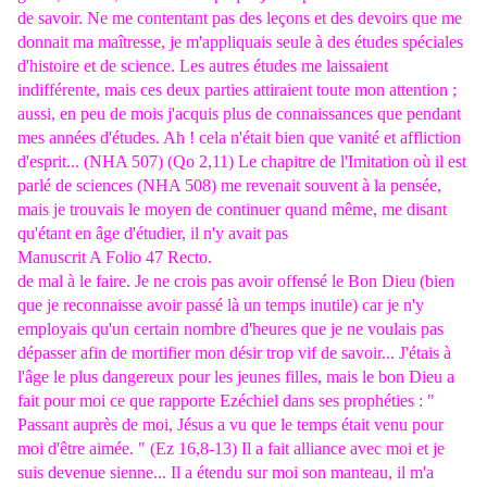
de savoir. Ne me contentant pas des leçons et des devoirs que me
donnait ma maîtresse, je m'appliquais seule à des études spéciales
d'histoire et de science. Les autres études me laissaient
indifférente, mais ces deux parties attiraient toute mon attention ;
aussi, en peu de mois j'acquis plus de connaissances que pendant
mes années d'études. Ah ! cela n'était bien que vanité et affliction
d'esprit... (NHA 507) (Qo 2,11) Le chapitre de l'Imitation où il est
parlé de sciences (NHA 508) me revenait souvent à la pensée,
mais je trouvais le moyen de continuer quand même, me disant
qu'étant en âge d'étudier, il n'y avait pas
Manuscrit A Folio 47 Recto.
de mal à le faire. Je ne crois pas avoir offensé le Bon Dieu (bien
que je reconnaisse avoir passé là un temps inutile) car je n'y
employais qu'un certain nombre d'heures que je ne voulais pas
dépasser afin de mortifier mon désir trop vif de savoir... J'étais à
l'âge le plus dangereux pour les jeunes filles, mais le bon Dieu a
fait pour moi ce que rapporte Ezéchiel dans ses prophéties : "
Passant auprès de moi, Jésus a vu que le temps était venu pour
moi d'être aimée. " (Ez 16,8-13) Il a fait alliance avec moi et je
suis devenue sienne... Il a étendu sur moi son manteau, il m'a