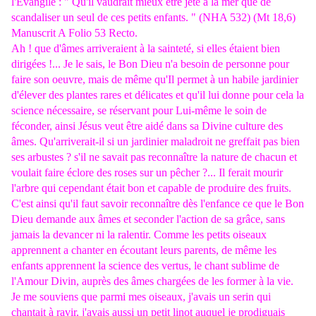
l'Evangile : " Qu'il vaudrait mieux être jeté à la mer que de
scandaliser un seul de ces petits enfants. " (NHA 532) (Mt 18,6)
Manuscrit A Folio 53 Recto.
Ah ! que d'âmes arriveraient à la sainteté, si elles étaient bien
dirigées !... Je le sais, le Bon Dieu n'a besoin de personne pour
faire son oeuvre, mais de même qu'Il permet à un habile jardinier
d'élever des plantes rares et délicates et qu'il lui donne pour cela la
science nécessaire, se réservant pour Lui-même le soin de
féconder, ainsi Jésus veut être aidé dans sa Divine culture des
âmes. Qu'arriverait-il si un jardinier maladroit ne greffait pas bien
ses arbustes ? s'il ne savait pas reconnaître la nature de chacun et
voulait faire éclore des roses sur un pêcher ?... Il ferait mourir
l'arbre qui cependant était bon et capable de produire des fruits.
C'est ainsi qu'il faut savoir reconnaître dès l'enfance ce que le Bon
Dieu demande aux âmes et seconder l'action de sa grâce, sans
jamais la devancer ni la ralentir. Comme les petits oiseaux
apprennent a chanter en écoutant leurs parents, de même les
enfants apprennent la science des vertus, le chant sublime de
l'Amour Divin, auprès des âmes chargées de les former à la vie.
Je me souviens que parmi mes oiseaux, j'avais un serin qui
chantait à ravir, j'avais aussi un petit linot auquel je prodiguais