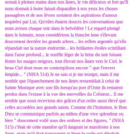
semait à pleines mains dans nos âmes, le vin délicieux et fort qu'Il
nous donnait à boire faisait disparaître à nos yeux les choses
passagères et de nos lèvres sortaient des aspirations d'amour
inspirées par Lui. Qu'elles étaient douces les conversations que
nous avions chaque soir dans le belvédère ! Le regard plongé
dans le lointain, nous considérions la blanche lune s'élevant
doucement derrière les grands arbres... les reflets argentés qu'elle
répandait sur la nature endormie... les brillantes étoiles scintillant
dans l'azur profond... le souffle léger de la brise du soir faisant
flotter les nuages neigeux, tout élevait nos âmes vers le Ciel, le
beau Ciel dont nous ne contemplions encore " que l'envers
limpide... " (NHA 514) Je ne sais si je me trompe, mais il me
semble que l'épanchement de nos âmes ressemblait à celui de
Sainte Monique avec son fils lorsqu'au port d'Ostie ils restaient
perdus dans l'extase à la vue des merveilles du Créateur... Il me
semble que nous recevions des grâces d'un ordre aussi élevé que
celles accordées aux grands saints. Comme dit l'Imitation, le Bon
Dieu se communique parfois au milieu d'une vive splendeur ou
bien " doucement voilé sous des ombres et des figures, " (NHA
515) c'était de cette manière qu'Il daignait se manifester à nos
âmes, mais qu'il était transparent et léger le voile qui dérobait