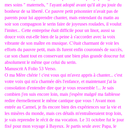
mes soins " maternels, " l'ayant adopté avant qu'il ait pu jouir du
bonheur de sa liberté. Ce pauvre petit prisonnier n'avait pas de
parents pour lui apprendre chanter, mais entendant du matin au
soir son compagnon le serin faire de joyeuses roulades, il voulut
l'imiter... Cette entreprise était difficile pour un linot, aussi sa
douce voix eut-elle bien de la peine à s'accorder avec la voix
vibrante de son maître en musique. C'était charmant de voir les
efforts du pauvre petit, mais ils furent enfin couronnés de succès,
car son chant tout en conservant une bien plus grande douceur fut
absolument le même que celui du serin.
Manuscrit A Folio 53 Verso.
O ma Mère chérie ! c'est vous qui m'avez appris à chanter... c'est
votre voix qui m'a charmée dès l'enfance, et maintenant j'ai la
consolation d'entendre dire que je vous ressemble !... Je sais
combien j'en suis encore loin, mais j'espère malgré ma faiblesse
redire éternellement le même cantique que vous ! Avant mon
entrée au Carmel, je fis encore bien des expériences sur la vie et
les misères du monde, mais ces détails m'entraîneraient trop loin,
je vais reprendre le récit de ma vocation. Le 31 octobre fut le jour
fixé pour mon voyage à Bayeux. Je partis seule avec Papa, le