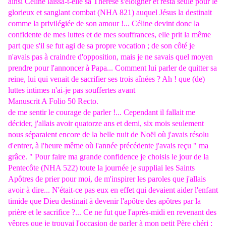
ainsi Céline laissa-t-elle sa Thérèse s'éloigner et resta seule pour le
glorieux et sanglant combat (NHA 821) auquel Jésus la destinait
comme la privilégiée de son amour !... Céline devint donc la
confidente de mes luttes et de mes souffrances, elle prit la même
part que s'il se fut agi de sa propre vocation ; de son côté je
n'avais pas à craindre d'opposition, mais je ne savais quel moyen
prendre pour l'annoncer à Papa... Comment lui parler de quitter sa
reine, lui qui venait de sacrifier ses trois aînées ? Ah ! que (de)
luttes intimes n'ai-je pas souffertes avant
Manuscrit A Folio 50 Recto.
de me sentir le courage de parler !... Cependant il fallait me
décider, j'allais avoir quatorze ans et demi, six mois seulement
nous séparaient encore de la belle nuit de Noël où j'avais résolu
d'entrer, à l'heure même où l'année précédente j'avais reçu " ma
grâce. " Pour faire ma grande confidence je choisis le jour de la
Pentecôte (NHA 522) toute la journée je suppliai les Saints
Apôtres de prier pour moi, de m'inspirer les paroles que j'allais
avoir à dire... N'était-ce pas eux en effet qui devaient aider l'enfant
timide que Dieu destinait à devenir l'apôtre des apôtres par la
prière et le sacrifice ?... Ce ne fut que l'après-midi en revenant des
vêpres que je trouvai l'occasion de parler à mon petit Père chéri ;