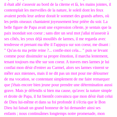
il était allé s'asseoir au bord de la citerne et là, les mains jointes, il
contemplait les merveilles de la nature, le soleil dont les feux
avaient perdu leur ardeur dorait le sommet des grands arbres, où
les petits oiseaux chantaient joyeusement leur prière du soir. La
belle figure de Papa avait une expression céleste, je sentais que la
paix inondait son coeur ; sans dire un seul mot j'allai m'asseoir à
ses côtés, les yeux déjà mouillés de larmes, il me regarda avec
tendresse et prenant ma tête il I'appuya sur son coeur, me disant :
" Qu'as-tu ma petite reine ?... confie-moi cela... " puis se levant
comme pour dissimuler sa propre émotion, il marcha lentement,
tenant toujours ma tête sur son coeur. A travers mes larmes je lui
confiai mon désir d'entrer au Carmel, alors ses larmes vinrent se
mêler aux miennes, mais il ne dit pas un mot pour me détourner
de ma vocation, se contentant simplement de me faire remarquer
que j'étais encore bien jeune pour prendre une détermination aussi
grave. Mais je défendis si bien ma cause, qu'avec la nature simple
et droite de Papa, il fut bientôt convaincu que mon désir était celui
de Dieu lui-même et dans sa foi profonde il s'écria que le Bon
Dieu lui faisait un grand honneur de lui demander ainsi ses
enfants ; nous continuâmes longtemps notre promenade, mon