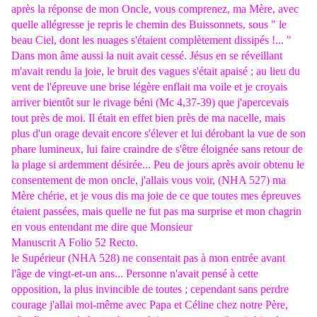
après la réponse de mon Oncle, vous comprenez, ma Mère, avec
quelle allégresse je repris le chemin des Buissonnets, sous " le
beau Ciel, dont les nuages s'étaient complètement dissipés !... "
Dans mon âme aussi la nuit avait cessé. Jésus en se réveillant
m'avait rendu la joie, le bruit des vagues s'était apaisé ; au lieu du
vent de l'épreuve une brise légère enflait ma voile et je croyais
arriver bientôt sur le rivage béni (Mc 4,37-39) que j'apercevais
tout près de moi. Il était en effet bien près de ma nacelle, mais
plus d'un orage devait encore s'élever et lui dérobant la vue de son
phare lumineux, lui faire craindre de s'être éloignée sans retour de
la plage si ardemment désirée... Peu de jours après avoir obtenu le
consentement de mon oncle, j'allais vous voir, (NHA 527) ma
Mère chérie, et je vous dis ma joie de ce que toutes mes épreuves
étaient passées, mais quelle ne fut pas ma surprise et mon chagrin
en vous entendant me dire que Monsieur
Manuscrit A Folio 52 Recto.
le Supérieur (NHA 528) ne consentait pas à mon entrée avant
l'âge de vingt-et-un ans... Personne n'avait pensé à cette
opposition, la plus invincible de toutes ; cependant sans perdre
courage j'allai moi-même avec Papa et Céline chez notre Père,