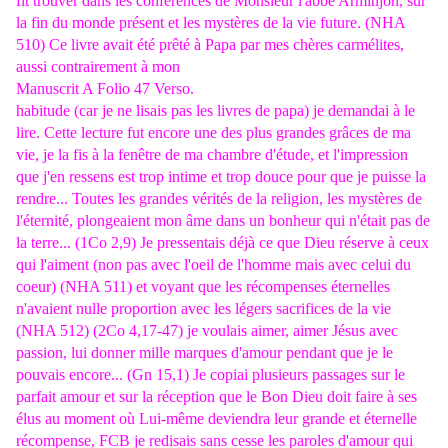
fit trouver dans les conférences de Monsieur l'abbé Arminjon, sur
la fin du monde présent et les mystères de la vie future. (NHA
510) Ce livre avait été prêté à Papa par mes chères carmélites,
aussi contrairement à mon
Manuscrit A Folio 47 Verso.
habitude (car je ne lisais pas les livres de papa) je demandai à le
lire. Cette lecture fut encore une des plus grandes grâces de ma
vie, je la fis à la fenêtre de ma chambre d'étude, et l'impression
que j'en ressens est trop intime et trop douce pour que je puisse la
rendre... Toutes les grandes vérités de la religion, les mystères de
l'éternité, plongeaient mon âme dans un bonheur qui n'était pas de
la terre... (1Co 2,9) Je pressentais déjà ce que Dieu réserve à ceux
qui l'aiment (non pas avec l'oeil de l'homme mais avec celui du
coeur) (NHA 511) et voyant que les récompenses éternelles
n'avaient nulle proportion avec les légers sacrifices de la vie
(NHA 512) (2Co 4,17-47) je voulais aimer, aimer Jésus avec
passion, lui donner mille marques d'amour pendant que je le
pouvais encore... (Gn 15,1) Je copiai plusieurs passages sur le
parfait amour et sur la réception que le Bon Dieu doit faire à ses
élus au moment où Lui-même deviendra leur grande et éternelle
récompense, FCB je redisais sans cesse les paroles d'amour qui