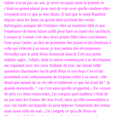
l'aînée n'avait pas six ans, je m'en occupais toute la journée et
c'était un grand plaisir pour moi de voir avec quelle candeur elles
croyaient tout ce que je leur disais. Il faut que le saint Baptême
dépose dans les âmes un germe bien profond des vertus
théologales puisque dès l'enfance elles se montrent déjà et que
l'espérance de biens futurs suffit pour faire accepter des sacrifices.
Lorsque je voulais voir mes deux petites filles bien conciliantes
l'une pour l'autre, au lieu de promettre des jouets et des bonbons à
celle qui céderait à sa soeur, je leur parlais des récompenses
éternelles que le petit Jésus donnerait dans le Ciel aux petits
enfants sages ; l'aînée, dont la raison commençait à se développer,
me regardait avec des yeux brillants de joie, me faisait mille
questions charmantes sur le petit Jésus et son beau Ciel et me
promettait avec enthousiasme de toujours céder à sa soeur ; elle
disait que jamais de sa vie elle n'oublierait ce que lui avait dit " la
grande demoiselle, " car c'est ainsi qu'elle m'appelait... En voyant
de près ces âmes innocentes, j'ai compris quel malheur c'était de
ne pas bien les former dès leur éveil, alors qu'elles ressemblent à
une cire molle sur laquelle on peut déposer l'empreinte des vertus
mais aussi celle du mal... j'ai compris ce qu'a dit Jésus en