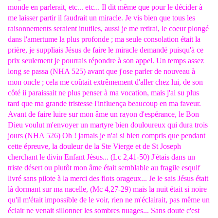
monde en parlerait, etc... etc... Il dit même que pour le décider à
me laisser partir il faudrait un miracle. Je vis bien que tous les
raisonnements seraient inutiles, aussi je me retirai, le coeur plongé
dans l'amertume la plus profonde ; ma seule consolation était la
prière, je suppliais Jésus de faire le miracle demandé puisqu'à ce
prix seulement je pourrais répondre à son appel. Un temps assez
long se passa (NHA 525) avant que j'ose parler de nouveau à
mon oncle ; cela me coûtait extrêmement d'aller chez lui, de son
côté ii paraissait ne plus penser à ma vocation, mais j'ai su plus
tard que ma grande tristesse l'influença beaucoup en ma faveur.
Avant de faire luire sur mon âme un rayon d'espérance, le Bon
Dieu voulut m'envoyer un martyre bien douloureux qui dura trois
jours (NHA 526) Oh ! jamais je n'ai si bien compris que pendant
cette épreuve, la douleur de la Ste Vierge et de St Joseph
cherchant le divin Enfant Jésus... (Lc 2,41-50) J'étais dans un
triste désert ou plutôt mon âme était semblable au fragile esquif
livré sans pilote à la merci des flots orageux... Je le sais Jésus était
là dormant sur ma nacelle, (Mc 4,27-29) mais la nuit était si noire
qu'il m'était impossible de le voir, rien ne m'éclairait, pas même un
éclair ne venait sillonner les sombres nuages... Sans doute c'est