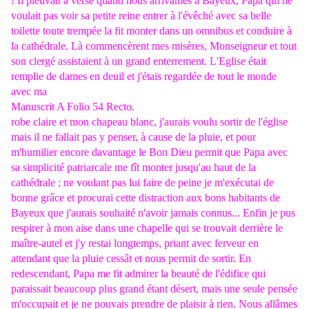
! Il pleuvait à verse quand nous arrivâmes à Bayeux, Papa qui ne
voulait pas voir sa petite reine entrer à l'évêché avec sa belle
toilette toute trempée la fit monter dans un omnibus et conduire à
la cathédrale. Là commencèrent mes misères, Monseigneur et tout
son clergé assistaient à un grand enterrement. L'Eglise était
remplie de dames en deuil et j'étais regardée de tout le monde
avec ma
Manuscrit A Folio 54 Recto.
robe claire et mon chapeau blanc, j'aurais voulu sortir de l'église
mais il ne fallait pas y penser, à cause de la pluie, et pour
m'humilier encore davantage le Bon Dieu permit que Papa avec
sa simplicité patriarcale me fît monter jusqu'au haut de la
cathédrale ; ne voulant pas lui faire de peine je m'exécutai de
bonne grâce et procurai cette distraction aux bons habitants de
Bayeux que j'aurais souhaité n'avoir jamais connus... Enfin je pus
respirer à mon aise dans une chapelle qui se trouvait derrière le
maître-autel et j'y restai longtemps, priant avec ferveur en
attendant que la pluie cessât et nous permit de sortir. En
redescendant, Papa me fit admirer la beauté de l'édifice qui
paraissait beaucoup plus grand étant désert, mais une seule pensée
m'occupait et je ne pouvais prendre de plaisir à rien. Nous allâmes