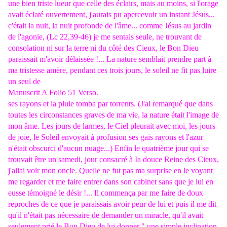
une bien triste lueur que celle des éclairs, mais au moins, si l'orage
avait éclaté ouvertement, j'aurais pu apercevoir un instant Jésus...
c'était la nuit, la nuit profonde de l'âme... comme Jésus au jardin
de l'agonie, (Lc 22,39-46) je me sentais seule, ne trouvant de
consolation ni sur la terre ni du côté des Cieux, le Bon Dieu
paraissait m'avoir délaissée !... La nature semblait prendre part à
ma tristesse amère, pendant ces trois jours, le soleil ne fit pas luire
un seul de
Manuscrit A Folio 51 Verso.
ses rayons et la pluie tomba par torrents. (J'ai remarqué que dans
toutes les circonstances graves de ma vie, la nature était l'image de
mon âme. Les jours de larmes, le Ciel pleurait avec moi, les jours
de joie, le Soleil envoyait à profusion ses gais rayons et l'azur
n'était obscurci d'aucun nuage...) Enfin le quatrième jour qui se
trouvait être un samedi, jour consacré à Ia douce Reine des Cieux,
j'allai voir mon oncle. Quelle ne fut pas ma surprise en le voyant
me regarder et me faire entrer dans son cabinet sans que je lui en
eusse témoigné le désir !... Il commença par me faire de doux
reproches de ce que je paraissais avoir peur de lui et puis il me dit
qu'il n'était pas nécessaire de demander un miracle, qu'il avait
seulement prié le Bon Dieu de lui donner " une simple inclination