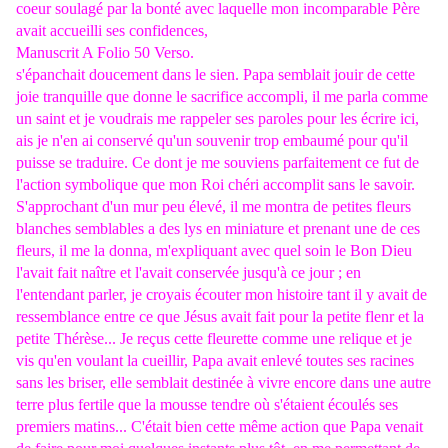
coeur soulagé par la bonté avec laquelle mon incomparable Père
avait accueilli ses confidences,
Manuscrit A Folio 50 Verso.
s'épanchait doucement dans le sien. Papa semblait jouir de cette
joie tranquille que donne le sacrifice accompli, il me parla comme
un saint et je voudrais me rappeler ses paroles pour les écrire ici,
ais je n'en ai conservé qu'un souvenir trop embaumé pour qu'il
puisse se traduire. Ce dont je me souviens parfaitement ce fut de
l'action symbolique que mon Roi chéri accomplit sans le savoir.
S'approchant d'un mur peu élevé, il me montra de petites fleurs
blanches semblables a des lys en miniature et prenant une de ces
fleurs, il me la donna, m'expliquant avec quel soin le Bon Dieu
l'avait fait naître et l'avait conservée jusqu'à ce jour ; en
l'entendant parler, je croyais écouter mon histoire tant il y avait de
ressemblance entre ce que Jésus avait fait pour la petite flenr et la
petite Thérèse... Je reçus cette fleurette comme une relique et je
vis qu'en voulant la cueillir, Papa avait enlevé toutes ses racines
sans les briser, elle semblait destinée à vivre encore dans une autre
terre plus fertile que la mousse tendre où s'étaient écoulés ses
premiers matins... C'était bien cette même action que Papa venait