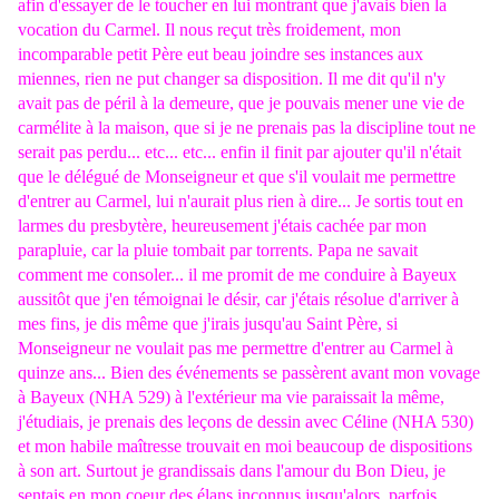
afin d'essayer de le toucher en lui montrant que j'avais bien la
vocation du Carmel. Il nous reçut très froidement, mon
incomparable petit Père eut beau joindre ses instances aux
miennes, rien ne put changer sa disposition. Il me dit qu'il n'y
avait pas de péril à la demeure, que je pouvais mener une vie de
carmélite à la maison, que si je ne prenais pas la discipline tout ne
serait pas perdu... etc... etc... enfin il finit par ajouter qu'il n'était
que le délégué de Monseigneur et que s'il voulait me permettre
d'entrer au Carmel, lui n'aurait plus rien à dire... Je sortis tout en
larmes du presbytère, heureusement j'étais cachée par mon
parapluie, car la pluie tombait par torrents. Papa ne savait
comment me consoler... il me promit de me conduire à Bayeux
aussitôt que j'en témoignai le désir, car j'étais résolue d'arriver à
mes fins, je dis même que j'irais jusqu'au Saint Père, si
Monseigneur ne voulait pas me permettre d'entrer au Carmel à
quinze ans... Bien des événements se passèrent avant mon vovage
à Bayeux (NHA 529) à l'extérieur ma vie paraissait la même,
j'étudiais, je prenais des leçons de dessin avec Céline (NHA 530)
et mon habile maîtresse trouvait en moi beaucoup de dispositions
à son art. Surtout je grandissais dans l'amour du Bon Dieu, je
sentais en mon coeur des élans inconnus jusqu'alors, parfois