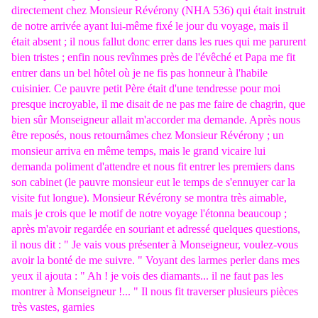
directement chez Monsieur Révérony (NHA 536) qui était instruit
de notre arrivée ayant lui-même fixé le jour du voyage, mais il
était absent ; il nous fallut donc errer dans les rues qui me parurent
bien tristes ; enfin nous revînmes près de l'évêché et Papa me fit
entrer dans un bel hôtel où je ne fis pas honneur à l'habile
cuisinier. Ce pauvre petit Père était d'une tendresse pour moi
presque incroyable, il me disait de ne pas me faire de chagrin, que
bien sûr Monseigneur allait m'accorder ma demande. Après nous
être reposés, nous retournâmes chez Monsieur Révérony ; un
monsieur arriva en même temps, mais le grand vicaire lui
demanda poliment d'attendre et nous fit entrer les premiers dans
son cabinet (le pauvre monsieur eut le temps de s'ennuyer car la
visite fut longue). Monsieur Révérony se montra très aimable,
mais je crois que le motif de notre voyage l'étonna beaucoup ;
après m'avoir regardée en souriant et adressé quelques questions,
il nous dit : " Je vais vous présenter à Monseigneur, voulez-vous
avoir la bonté de me suivre. " Voyant des larmes perler dans mes
yeux il ajouta : " Ah ! je vois des diamants... il ne faut pas les
montrer à Monseigneur !... " Il nous fit traverser plusieurs pièces
très vastes, garnies