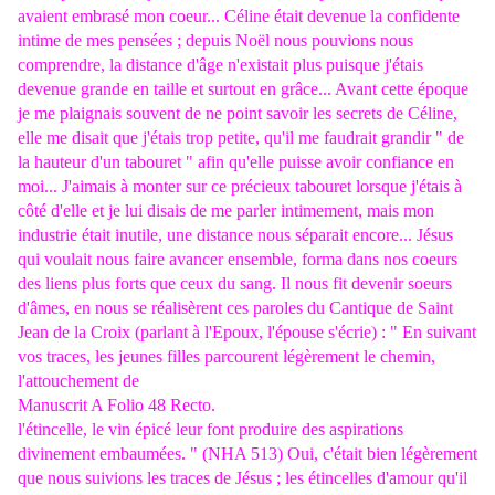
avaient embrasé mon coeur... Céline était devenue la confidente
intime de mes pensées ; depuis Noël nous pouvions nous
comprendre, la distance d'âge n'existait plus puisque j'étais
devenue grande en taille et surtout en grâce... Avant cette époque
je me plaignais souvent de ne point savoir les secrets de Céline,
elle me disait que j'étais trop petite, qu'il me faudrait grandir " de
la hauteur d'un tabouret " afin qu'elle puisse avoir confiance en
moi... J'aimais à monter sur ce précieux tabouret lorsque j'étais à
côté d'elle et je lui disais de me parler intimement, mais mon
industrie était inutile, une distance nous séparait encore... Jésus
qui voulait nous faire avancer ensemble, forma dans nos coeurs
des liens plus forts que ceux du sang. Il nous fit devenir soeurs
d'âmes, en nous se réalisèrent ces paroles du Cantique de Saint
Jean de la Croix (parlant à l'Epoux, l'épouse s'écrie) : " En suivant
vos traces, les jeunes filles parcourent légèrement le chemin,
l'attouchement de
Manuscrit A Folio 48 Recto.
l'étincelle, le vin épicé leur font produire des aspirations
divinement embaumées. " (NHA 513) Oui, c'était bien légèrement
que nous suivions les traces de Jésus ; les étincelles d'amour qu'il