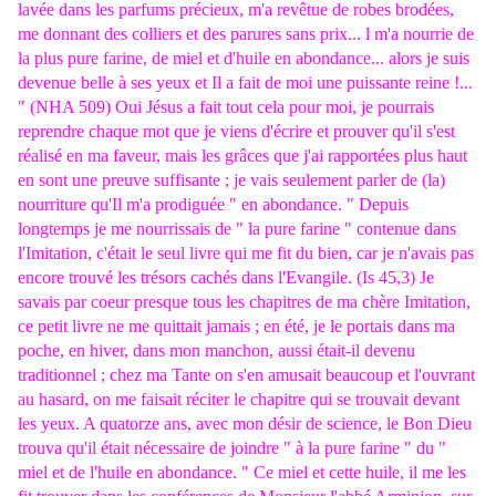
lavée dans les parfums précieux, m'a revêtue de robes brodées,
me donnant des colliers et des parures sans prix... l m'a nourrie de
la plus pure farine, de miel et d'huile en abondance... alors je suis
devenue belle à ses yeux et Il a fait de moi une puissante reine !...
" (NHA 509) Oui Jésus a fait tout cela pour moi, je pourrais
reprendre chaque mot que je viens d'écrire et prouver qu'il s'est
réalisé en ma faveur, mais les grâces que j'ai rapportées plus haut
en sont une preuve suffisante ; je vais seulement parler de (la)
nourriture qu'Il m'a prodiguée " en abondance. " Depuis
longtemps je me nourrissais de " la pure farine " contenue dans
l'Imitation, c'était le seul livre qui me fit du bien, car je n'avais pas
encore trouvé les trésors cachés dans l'Evangile. (Is 45,3) Je
savais par coeur presque tous les chapitres de ma chère Imitation,
ce petit livre ne me quittait jamais ; en été, je le portais dans ma
poche, en hiver, dans mon manchon, aussi était-il devenu
traditionnel ; chez ma Tante on s'en amusait beaucoup et l'ouvrant
au hasard, on me faisait réciter le chapitre qui se trouvait devant
les yeux. A quatorze ans, avec mon désir de science, le Bon Dieu
trouva qu'il était nécessaire de joindre " à la pure farine " du "
miel et de l'huile en abondance. " Ce miel et cette huile, il me les