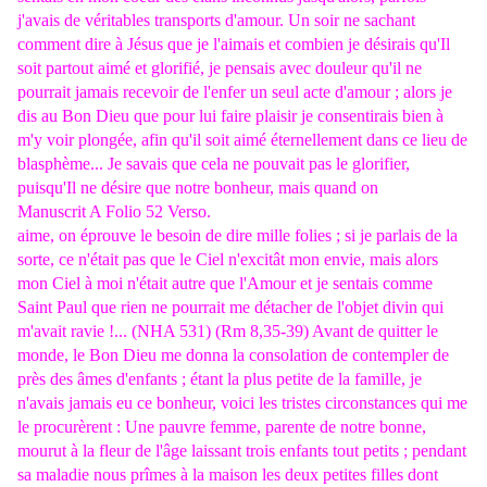
j'avais de véritables transports d'amour. Un soir ne sachant
comment dire à Jésus que je l'aimais et combien je désirais qu'Il
soit partout aimé et glorifié, je pensais avec douleur qu'il ne
pourrait jamais recevoir de l'enfer un seul acte d'amour ; alors je
dis au Bon Dieu que pour lui faire plaisir je consentirais bien à
m'y voir plongée, afin qu'il soit aimé éternellement dans ce lieu de
blasphème... Je savais que cela ne pouvait pas le glorifier,
puisqu'Il ne désire que notre bonheur, mais quand on
Manuscrit A Folio 52 Verso.
aime, on éprouve le besoin de dire mille folies ; si je parlais de la
sorte, ce n'était pas que le Ciel n'excitât mon envie, mais alors
mon Ciel à moi n'était autre que l'Amour et je sentais comme
Saint Paul que rien ne pourrait me détacher de l'objet divin qui
m'avait ravie !... (NHA 531) (Rm 8,35-39) Avant de quitter le
monde, le Bon Dieu me donna la consolation de contempler de
près des âmes d'enfants ; étant la plus petite de la famille, je
n'avais jamais eu ce bonheur, voici les tristes circonstances qui me
le procurèrent : Une pauvre femme, parente de notre bonne,
mourut à la fleur de l'âge laissant trois enfants tout petits ; pendant
sa maladie nous prîmes à la maison les deux petites filles dont