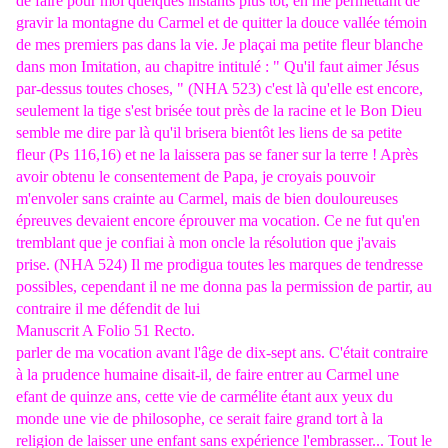
de faire pour moi quelques instants plus tôt, en me permettant de
gravir la montagne du Carmel et de quitter la douce vallée témoin
de mes premiers pas dans la vie. Je plaçai ma petite fleur blanche
dans mon Imitation, au chapitre intitulé : " Qu'il faut aimer Jésus
par-dessus toutes choses, " (NHA 523) c'est là qu'elle est encore,
seulement la tige s'est brisée tout près de la racine et le Bon Dieu
semble me dire par là qu'il brisera bientôt les liens de sa petite
fleur (Ps 116,16) et ne la laissera pas se faner sur la terre ! Après
avoir obtenu le consentement de Papa, je croyais pouvoir
m'envoler sans crainte au Carmel, mais de bien douloureuses
épreuves devaient encore éprouver ma vocation. Ce ne fut qu'en
tremblant que je confiai à mon oncle la résolution que j'avais
prise. (NHA 524) Il me prodigua toutes les marques de tendresse
possibles, cependant il ne me donna pas la permission de partir, au
contraire il me défendit de lui
Manuscrit A Folio 51 Recto.
parler de ma vocation avant l'âge de dix-sept ans. C'était contraire
à la prudence humaine disait-il, de faire entrer au Carmel une
efant de quinze ans, cette vie de carmélite étant aux yeux du
monde une vie de philosophe, ce serait faire grand tort à la
religion de laisser une enfant sans expérience l'embrasser... Tout le