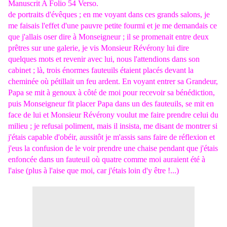
Manuscrit A Folio 54 Verso.
de portraits d'évêques ; en me voyant dans ces grands salons, je
me faisais l'effet d'une pauvre petite fourmi et je me demandais ce
que j'allais oser dire à Monseigneur ; il se promenait entre deux
prêtres sur une galerie, je vis Monsieur Révérony lui dire
quelques mots et revenir avec lui, nous l'attendions dans son
cabinet ; là, trois énormes fauteuils étaient placés devant la
cheminée où pétillait un feu ardent. En voyant entrer sa Grandeur,
Papa se mit à genoux à côté de moi pour recevoir sa bénédiction,
puis Monseigneur fit placer Papa dans un des fauteuils, se mit en
face de lui et Monsieur Révérony voulut me faire prendre celui du
milieu ; je refusai poliment, mais il insista, me disant de montrer si
j'étais capable d'obéir, aussitôt je m'assis sans faire de réflexion et
j'eus la confusion de le voir prendre une chaise pendant que j'étais
enfoncée dans un fauteuil où quatre comme moi auraient été à
l'aise (plus à l'aise que moi, car j'étais loin d'y être !...)