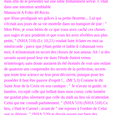
mais afin de le présenter sur une table brillamment servie. C'était
dans une intention semblable
Manuscrit A Folio 49 Recto.
que Jésus prodiguait ses grâces à sa petite fleurette... Lui qui
s'écriait aux jours de sa vie mortelle dans un transport de joie : "
Mon Père, je vous bénis de ce que vous avez caché ces choses
aux sages et aux prudents et que vous les avez révélées aux plus
petits, " (NHA 518) (Lc 10,21) voulait faire éclater en moi sa
miséricorde ; parce que j'étais petite et faible il s'abaissait vers
moi, il m'instruisait en secret des choses de son amour. Ah ! si des
savants ayant passé leur vie dans l'étude étaient venus
m'interroger, sans doute auraient-ils été étonnés de voir une enfant
de quatorze ans comprendre les secrets de la perfection, secrets
que toute leur science ne leur peut découvrir, puisque pour les
posséder il faut être pauvre d'esprit !... (Mt 5,3) Comme le dit
Saint Jean de la Croix en son cantique : " Je n'avais ni guide, ni
lumière, excepté celle qui brillait dans mon coeur, cette lumière
me guidait plus sûrement que celle du midi au lieu où m'attendait
Celui qui me connaît parfaitement. " (NHA 519) (NHA 518) Ce
lieu, c'était le Carmel ; avant de " me reposer à l'ombre de Celui
que je désirais, " (NHA 520) je devais passer par bien des