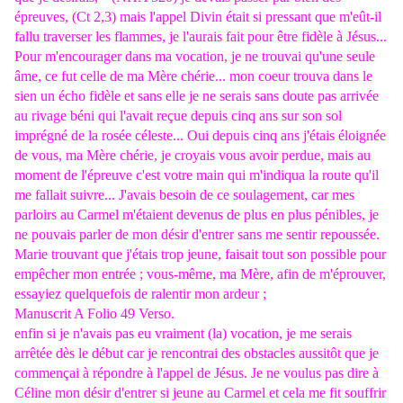
épreuves, (Ct 2,3) mais l'appel Divin était si pressant que m'eût-il
fallu traverser les flammes, je l'aurais fait pour être fidèle à Jésus...
Pour m'encourager dans ma vocation, je ne trouvai qu'une seule
âme, ce fut celle de ma Mère chérie... mon coeur trouva dans le
sien un écho fidèle et sans elle je ne serais sans doute pas arrivée
au rivage béni qui l'avait reçue depuis cinq ans sur son sol
imprégné de la rosée céleste... Oui depuis cinq ans j'étais éloignée
de vous, ma Mère chérie, je croyais vous avoir perdue, mais au
moment de l'épreuve c'est votre main qui m'indiqua la route qu'il
me fallait suivre... J'avais besoin de ce soulagement, car mes
parloirs au Carmel m'étaient devenus de plus en plus pénibles, je
ne pouvais parler de mon désir d'entrer sans me sentir repoussée.
Marie trouvant que j'étais trop jeune, faisait tout son possible pour
empêcher mon entrée ; vous-même, ma Mère, afin de m'éprouver,
essayiez quelquefois de ralentir mon ardeur ;
Manuscrit A Folio 49 Verso.
enfin si je n'avais pas eu vraiment (la) vocation, je me serais
arrêtée dès le début car je rencontrai des obstacles aussitôt que je
commençai à répondre à l'appel de Jésus. Je ne voulus pas dire à
Céline mon désir d'entrer si jeune au Carmel et cela me fit souffrir