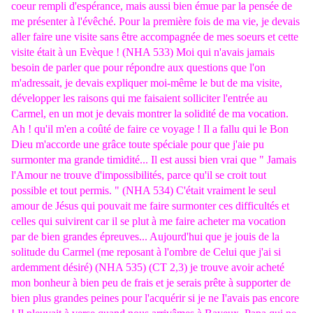
coeur rempli d'espérance, mais aussi bien émue par la pensée de
me présenter à l'évêché. Pour la première fois de ma vie, je devais
aller faire une visite sans être accompagnée de mes soeurs et cette
visite était à un Evèque ! (NHA 533) Moi qui n'avais jamais
besoin de parler que pour répondre aux questions que l'on
m'adressait, je devais expliquer moi-même le but de ma visite,
développer les raisons qui me faisaient solliciter l'entrée au
Carmel, en un mot je devais montrer la solidité de ma vocation.
Ah ! qu'il m'en a coûté de faire ce voyage ! Il a fallu qui le Bon
Dieu m'accorde une grâce toute spéciale pour que j'aie pu
surmonter ma grande timidité... Il est aussi bien vrai que " Jamais
l'Amour ne trouve d'impossibilités, parce qu'il se croit tout
possible et tout permis. " (NHA 534) C'était vraiment le seul
amour de Jésus qui pouvait me faire surmonter ces difficultés et
celles qui suivirent car il se plut à me faire acheter ma vocation
par de bien grandes épreuves... Aujourd'hui que je jouis de la
solitude du Carmel (me reposant à l'ombre de Celui que j'ai si
ardemment désiré) (NHA 535) (CT 2,3) je trouve avoir acheté
mon bonheur à bien peu de frais et je serais prête à supporter de
bien plus grandes peines pour l'acquérir si je ne I'avais pas encore