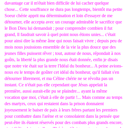
davantage car il m'était bien difficile de lui cacher quelque
chose... Cette souffrance ne dura pas longtemps, bientôt ma petite
Soeur chérie apprit ma détermination et loin d'essayer de me
détourner, elle accepta avec un courage admirable le sacrifice que
le Bon Dieu lui demandait ; pour comprendre combien il fut
grand, ll faudrait savoir à quel point nous étions unies... c'était
pour ainsi dire la même âme qui nous faisait vivre ; depuis peu de
mois nous jouissions ensemble de la vie la plus douce que des
jeunes filles puissent rêver ; tout, autour de nous, répondait à nos
goûts, la liberté la plus grande nous était donnée, enfin je disais
que notre vie était sur la terre l'Idéal du bonheur... A peine avions-
nous eu le temps de goûter cet idéal du bonheur, qu'il fallait s'en
détourner librement, et ma Céline chérie ne se révolta pas un
instant. Ce n'était pas elle cependant que Jésus appelait la
première, aussi aurait-elle pu se plaindre... ayant la même
vocation que moi, c'était à elle de partir !... Mais comme au temps
des martyrs, ceux qui restaient dans la prison donnaient
joyeusement le baiser de paix à leurs frères partant les premiers
pour combattre dans l'arène et se consolaient dans la pensée que
peut-être ils étaient réservés pour des combats plus grands encore,