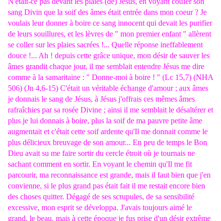
N'était-ce pas devant les plaies (de) Jésus, en voyant couIer son
sang Divin que la soif des âmes était entrée dans mon coeur ? Je
voulais leur donner à boire ce sang innocent qui devait les purifier
de leurs souillures, et les lèvres de " mon premier enfant " allèrent
se coller sur les plaies sacrées !... Quelle réponse ineffablement
douce !... Ah ! depuis cette grâce unique, mon désir de sauver les
âmes grandit chaque jour, il me semblait entendre Jésus me dire
comme à la samaritaine : " Donne-moi à boire ! " (Lc 15,7) (NHA
506) (Jn 4,6-15) C'était un véritable échange d'amour ; aux âmes
je donnais le sang de Jésus, à Jésus j'offrais ces mêmes âmes
rafraîchies par sa rosée Divine ; ainsi il me semblait le désaltérer et
plus je lui donnais à boire, plus la soif de ma pauvre petite âme
augmentait et c'était cette soif ardente qu'Il me donnait comme le
plus délicieux breuvage de son amour... En peu de temps le Bon
Dieu avait su me faire sortir du cercle étroit où je tournais ne
sachant comment en sortir. En voyant le chemin qu'Il me fit
parcourir, ma reconnaissance est grande, mais il faut bien que j'en
convienne, si le plus grand pas était fait il me restait encore bien
des choses quitter. Dégagé de ses scrupules, de sa sensibilité
excessive, mon esprit se développa. J'avais toujours aimé le
grand, le beau, mais à cette époque je fus prise d'un désir extrême