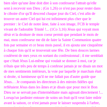
bien sûre qu'une âme doit dire à son confesseur l'attrait qu'elle
sent à recevoir son Dieu ; (Gn 1,26) ce n'est pas pour rester dans
le ciboire d'or qu'Il descend chaque jour du Ciel, c'est afin de
trouver un autre Ciel qui lui est infiniment plus cher que le
premier : le Ciel de notre âme, faite à son image, FCB le temple
vivant de l'adorable Trinité !... (1Co 3,16) Jésus qui voyait mon
désir et la droiture de mon coeur permit que pendant le mois de
mai, mon confesseur me dit de faire la Sainte Communion quatre
fois par semaine et ce beau mois passé, il en ajouta une cinquième
à chaque fois qu'il se trouverait une fête. De bien douces larmes
coulèrent de mes yeux en sortant du confessionnal ; il me semblait
que c'était Jésus Lui-même qui voulait se donner à moi, car je
n'étais que très peu de temps à confesse jamais je ne disais un mot
de mes sentiments intérieurs, la voie par laquelle je marchais était
si droite, si lumineuse qu'il ne me fallait pas d'autre guide que
Jésus.. . Je comparais les directeurs à des miroirs fidèles qui
reflétaient Jésus dans les âmes et je disais que pour moi le Bon
Dieu ne se servait pas d'intermédiaire mais agissait directement !...
Lorsqu'un jardinier entoure de soins un fruit qu'il veut faire mûrir
avant la saison, ce n'est jamais pour le laisser suspendu à l'arbre,