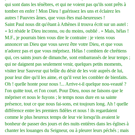
qui sont dans les ténèbres, et qui ne voient pas qu'ils sont prêts à
tomber en enfer ! Mon Dieu ! guérissez les uns et éclairez les
autres ! Pauvres âmes, que vous êtes mal-heureuses !
Saint Paul nous dit qu'étant à Athènes il trouva écrit sur un autel :
« Ici réside le Dieu inconnu, ou du moins, oublié . » Mais, hélas !
M.F., je pourrais bien vous dire le contraire : je viens vous
annoncer un Dieu que vous savez être votre Dieu, et que vous
n'adorez pas et que vous méprisez. Hélas ! combien de chrétiens
qui, ces saints jours de dimanche, sont embarrassés de leur temps ;
qui ne daignent pas seulement venir, quelques petits moments,
visiter leur Sauveur qui brûle du désir de les voir auprès de lui,
pour leur dire qu'il les aime, et qu'il veut les combler de bienfaits.
Oh ! quelle honte pour nous !... Arrive-t-il quelque nou-veauté ?
l'on quitte tout, et l'on court. Pour Dieu, nous ne faisons que le
mépriser et nous le fuyons ; le temps nous dure en sa sainte
présence, tout ce que nous fai-sons, est toujours long. Ah ! quelle
différence entre les premiers fidèles et nous ! ils regardaient
comme le plus heureux temps de leur vie lorsqu'ils avaient le
bonheur de passer des jours et des nuits entières dans les églises à
chanter les louanges du Seigneur, ou à pleurer leurs péchés ; mais