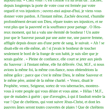
aujourd'hui. » Chez vous ! c'est comme s'il lui avait dit : Zachée,
depuis longtemps la porte de votre cour est fermée par votre
orgueil et vos injustices ; ouvrez-moi aujour-d'hui, je viens vous
donner votre pardon. A l'instant même, Zachée descend, s'humilie
profondément devant son Dieu, répare toutes ses injustices, et ne
veut plus que la pauvreté et la souffrance pour partage . O Heu-
reux moment, qui lui a valu une éternité de bonheur ! Un autre
jour que le Sauveur passait par une autre rue, une pauvre femme,
affligée depuis douze ans d'une perte de sang, le suivait. « Ah ! se
disait-elle en elle-même, ah ! si j'avais le bonheur de toucher
seulement le bord de la frange de son habit, je suis sûre que je
serais guérie . » Pleine de confiance, elle court se jeter aux pieds
du Sauveur : à l'instant même, elle fut délivrée. Oui, M.F., si nous
avions la même foi, la même con-fiance, nous obtiendrions la
même grâce ; parce que c'est le même Dieu, le même Sauveur et
le même père, animé de la même charité. « Venez, disait le
Prophète, venez, Seigneur, sortez de vos tabernacles, montrez-
vous à votre peuple qui vous désire et vous aime. » Hélas ! M.F.,
que de malades à guérir ; que d'aveugles, à qui il faudrait rendre la
vue ! Que de chrétiens, qui vont suivre Jésus-Christ, et dont les
pauvres âmes seront toutes couvertes de plaies ! Que de chrétiens