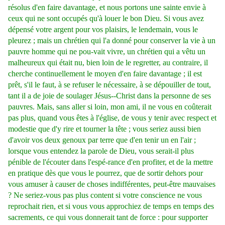
résolus d'en faire davantage, et nous portons une sainte envie à
ceux qui ne sont occupés qu'à louer le bon Dieu. Si vous avez
dépensé votre argent pour vos plaisirs, le lendemain, vous le
pleurez ; mais un chrétien qui l'a donné pour conserver la vie à un
pauvre homme qui ne pou-vait vivre, un chrétien qui a vêtu un
malheureux qui était nu, bien loin de le regretter, au contraire, il
cherche continuellement le moyen d'en faire davantage ; il est
prêt, s'il le faut, à se refuser le nécessaire, à se dépouiller de tout,
tant il a de joie de soulager Jésus--Christ dans la personne de ses
pauvres. Mais, sans aller si loin, mon ami, il ne vous en coûterait
pas plus, quand vous êtes à l'église, de vous y tenir avec respect et
modestie que d'y rire et tourner la tête ; vous seriez aussi bien
d'avoir vos deux genoux par terre que d'en tenir un en l'air ;
lorsque vous entendez la parole de Dieu, vous serait-il plus
pénible de l'écouter dans l'espé-rance d'en profiter, et de la mettre
en pratique dès que vous le pourrez, que de sortir dehors pour
vous amuser à causer de choses indifférentes, peut-être mauvaises
? Ne seriez-vous pas plus content si votre conscience ne vous
reprochait rien, et si vous vous approchiez de temps en temps des
sacrements, ce qui vous donnerait tant de force : pour supporter