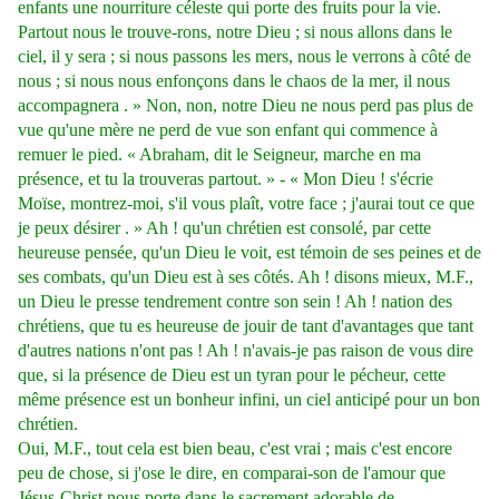
enfants une nourriture céleste qui porte des fruits pour la vie.
Partout nous le trouve-rons, notre Dieu ; si nous allons dans le
ciel, il y sera ; si nous passons les mers, nous le verrons à côté de
nous ; si nous nous enfonçons dans le chaos de la mer, il nous
accompagnera . » Non, non, notre Dieu ne nous perd pas plus de
vue qu'une mère ne perd de vue son enfant qui commence à
remuer le pied. « Abraham, dit le Seigneur, marche en ma
présence, et tu la trouveras partout. » - « Mon Dieu ! s'écrie
Moïse, montrez-moi, s'il vous plaît, votre face ; j'aurai tout ce que
je peux désirer . » Ah ! qu'un chrétien est consolé, par cette
heureuse pensée, qu'un Dieu le voit, est témoin de ses peines et de
ses combats, qu'un Dieu est à ses côtés. Ah ! disons mieux, M.F.,
un Dieu le presse tendrement contre son sein ! Ah ! nation des
chrétiens, que tu es heureuse de jouir de tant d'avantages que tant
d'autres nations n'ont pas ! Ah ! n'avais-je pas raison de vous dire
que, si la présence de Dieu est un tyran pour le pécheur, cette
même présence est un bonheur infini, un ciel anticipé pour un bon
chrétien.
Oui, M.F., tout cela est bien beau, c'est vrai ; mais c'est encore
peu de chose, si j'ose le dire, en comparai-son de l'amour que
Jésus-Christ nous porte dans le sacrement adorable de