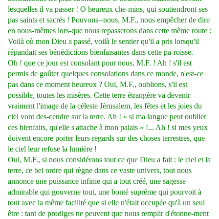
lesquelles il va passer ! O heureux che-mins, qui soutiendront ses
pas saints et sacrés ! Pouvons--nous, M.F., nous empêcher de dire
en nous-mêmes lors-que nous repasserons dans cette même route :
Voilà où mon Dieu a passé, voilà le sentier qu'il a pris lorsqu'il
répandait ses bénédictions bienfaisantes dans cette pa-roisse.
Oh ! que ce jour est consolant pour nous, M.F. ! Ah ! s'il est
permis de goûter quelques consolations dans ce monde, n'est-ce
pas dans ce moment heureux ? Oui, M.F., oublions, s'il est
possible, toutes les misères. Cette terre étrangère va devenir
vraiment l'image de la céleste Jérusalem, les fêtes et les joies du
ciel vont des-cendre sur la terre. Ah ! « si ma langue peut oublier
ces bienfaits, qu'elle s'attache à mon palais » !... Ah ! si mes yeux
doivent encore porter leurs regards sur des choses terrestres, que
le ciel leur refuse la lumière !
Oui, M.F., si nous considérons tout ce que Dieu a fait : le ciel et la
terre, ce bel ordre qui règne dans ce vaste univers, tout nous
annonce une puissance infinie qui a tout créé, une sagesse
admirable qui gouverne tout, une bonté suprême qui pourvoit à
tout avec la même facilité que si elle n'était occupée qu'à un seul
être : tant de prodiges ne peuvent que nous remplir d'étonne-ment