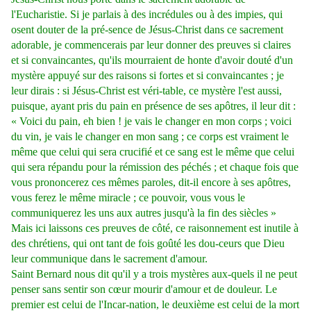
l'Eucharistie. Si je parlais à des incrédules ou à des impies, qui
osent douter de la pré-sence de Jésus-Christ dans ce sacrement
adorable, je commencerais par leur donner des preuves si claires
et si convaincantes, qu'ils mourraient de honte d'avoir douté d'un
mystère appuyé sur des raisons si fortes et si convaincantes ; je
leur dirais : si Jésus-Christ est véri-table, ce mystère l'est aussi,
puisque, ayant pris du pain en présence de ses apôtres, il leur dit :
« Voici du pain, eh bien ! je vais le changer en mon corps ; voici
du vin, je vais le changer en mon sang ; ce corps est vraiment le
même que celui qui sera crucifié et ce sang est le même que celui
qui sera répandu pour la rémission des péchés ; et chaque fois que
vous prononcerez ces mêmes paroles, dit-il encore à ses apôtres,
vous ferez le même miracle ; ce pouvoir, vous vous le
communiquerez les uns aux autres jusqu'à la fin des siècles »
Mais ici laissons ces preuves de côté, ce raisonnement est inutile à
des chrétiens, qui ont tant de fois goûté les dou-ceurs que Dieu
leur communique dans le sacrement d'amour.
Saint Bernard nous dit qu'il y a trois mystères aux-quels il ne peut
penser sans sentir son cœur mourir d'amour et de douleur. Le
premier est celui de l'Incar-nation, le deuxième est celui de la mort