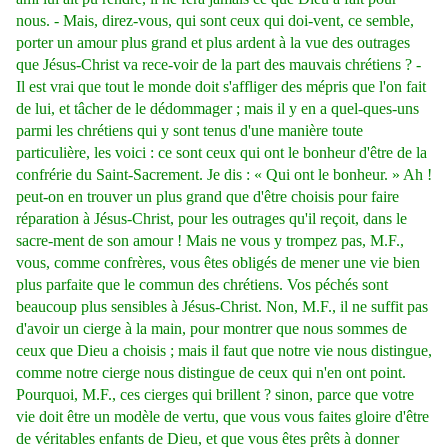
nous. - Mais, direz-vous, qui sont ceux qui doi-vent, ce semble,
porter un amour plus grand et plus ardent à la vue des outrages
que Jésus-Christ va rece-voir de la part des mauvais chrétiens ? -
Il est vrai que tout le monde doit s'affliger des mépris que l'on fait
de lui, et tâcher de le dédommager ; mais il y en a quel-ques-uns
parmi les chrétiens qui y sont tenus d'une manière toute
particulière, les voici : ce sont ceux qui ont le bonheur d'être de la
confrérie du Saint-Sacrement. Je dis : « Qui ont le bonheur. » Ah !
peut-on en trouver un plus grand que d'être choisis pour faire
réparation à Jésus-Christ, pour les outrages qu'il reçoit, dans le
sacre-ment de son amour ! Mais ne vous y trompez pas, M.F.,
vous, comme confrères, vous êtes obligés de mener une vie bien
plus parfaite que le commun des chrétiens. Vos péchés sont
beaucoup plus sensibles à Jésus-Christ. Non, M.F., il ne suffit pas
d'avoir un cierge à la main, pour montrer que nous sommes de
ceux que Dieu a choisis ; mais il faut que notre vie nous distingue,
comme notre cierge nous distingue de ceux qui n'en ont point.
Pourquoi, M.F., ces cierges qui brillent ? sinon, parce que votre
vie doit être un modèle de vertu, que vous vous faites gloire d'être
de véritables enfants de Dieu, et que vous êtes prêts à donner