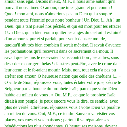
amour sans égal. Disons mieux, M.F., il nous aime autant qu'il
pouvait nous aimer. O amour, que tu es grand et peu connu !
Quoi ! mon ami, nous n'aimerions pas un Dieu qui a soupiré
pendant toute l'éternité pour notre bonheur ! Un Dieu !... Ah ! un
Dieu, qui a tant pleuré nos péchés, et qui est mort pour les effacer
! Un Dieu, qui a bien voulu quitter les anges du ciel où il est aimé
d'un amour si pur et si parfait, pour venir dans ce monde,
quoiqu'il sût très bien combien il serait méprisé. Il savait d'avance
les profanations qu'il recevrait dans ce sacrement d'a-mour. Il
savait que les uns le recevraient sans contri-tion ; les autres, sans
désir de se corriger : hélas ! d'au-tres peut-être, avec le crime dans
leur cœur, et le fe-raient mourir. Mais, non, tout cela n'a pas pu
arrêter son amour. O heureuse nation que celle des chrétiens !... «
O ville de Sion, réjouissez-vous, faites éclater votre joie, s'écrie le
Seigneur par la bouche du prophète Isaïe, parce que votre Dieu
habite au milieu de vous . » Oui M.F., ce que le prophète Isaïe
disait à son peuple, je peux encore vous le dire, ce semble, avec
plus de vérité. Chrétiens, réjouissez-vous ! votre Dieu va paraître
au milieu de vous. Oui, M.F., ce tendre Sauveur va visiter vos
places, vos rues et vos maisons ; partout il va répan-dre ses
bénédictions les plus abondantes. O heureuses maisons, devant