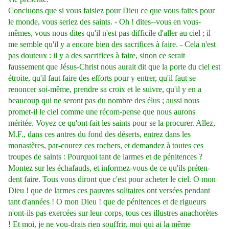
Concluons que si vous faisiez pour Dieu ce que vous faites pour
le monde, vous seriez des saints. - Oh ! dites--vous en vous-
mêmes, vous nous dites qu'il n'est pas difficile d'aller au ciel ; il
me semble qu'il y a encore bien des sacrifices à faire. - Cela n'est
pas douteux : il y a des sacrifices à faire, sinon ce serait
faussement que Jésus-Christ nous aurait dit que la porte du ciel est
étroite, qu'il faut faire des efforts pour y entrer, qu'il faut se
renoncer soi-même, prendre sa croix et le suivre, qu'il y en a
beaucoup qui ne seront pas du nombre des élus ; aussi nous
promet-il le ciel comme une récom-pense que nous aurons
méritée. Voyez ce qu'ont fait les saints pour se la procurer. Allez,
M.F., dans ces antres du fond des déserts, entrez dans les
monastères, par-courez ces rochers, et demandez à toutes ces
troupes de saints : Pourquoi tant de larmes et de pénitences ?
Montez sur les échafauds, et informez-vous de ce qu'ils préten-
dent faire. Tous vous diront que c'est pour acheter le ciel. O mon
Dieu ! que de larmes ces pauvres solitaires ont versées pendant
tant d'années ! O mon Dieu ! que de pénitences et de rigueurs
n'ont-ils pas exercées sur leur corps, tous ces illustres anachorètes
! Et moi, je ne vou-drais rien souffrir, moi qui ai la même