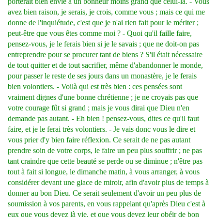
porterait bien envie à un bonheur moins grand que celui-là. - Vous
avez bien raison, je serais, je crois, comme vous ; mais ce qui me
donne de l'inquiétude, c'est que je n'ai rien fait pour le mériter ;
peut-être que vous êtes comme moi ? - Quoi qu'il faille faire,
pensez-vous, je le ferais bien si je le savais ; que ne doit-on pas
entreprendre pour se procurer tant de biens ? S'il était nécessaire
de tout quitter et de tout sacrifier, même d'abandonner le monde,
pour passer le reste de ses jours dans un monastère, je le ferais
bien volontiers. - Voilà qui est très bien : ces pensées sont
vraiment dignes d'une bonne chrétienne ; je ne croyais pas que
votre courage fût si grand ; mais je vous dirai que Dieu n'en
demande pas autant. - Eh bien ! pensez-vous, dites ce qu'il faut
faire, et je le ferai très volontiers. - Je vais donc vous le dire et
vous prier d'y bien faire réflexion. Ce serait de ne pas autant
prendre soin de votre corps, le faire un peu plus souffrir ; ne pas
tant craindre que cette beauté se perde ou se diminue ; n'être pas
tout à fait si longue, le dimanche matin, à vous arranger, à vous
considérer devant une glace de miroir, afin d'avoir plus de temps à
donner au bon Dieu. Ce serait seulement d'avoir un peu plus de
soumission à vos parents, en vous rappelant qu'après Dieu c'est à
eux que vous devez là vie, et que vous devez leur obéir de bon