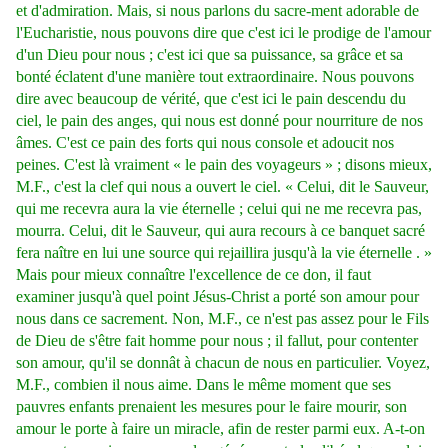
et d'admiration. Mais, si nous parlons du sacre-ment adorable de
l'Eucharistie, nous pouvons dire que c'est ici le prodige de l'amour
d'un Dieu pour nous ; c'est ici que sa puissance, sa grâce et sa
bonté éclatent d'une manière tout extraordinaire. Nous pouvons
dire avec beaucoup de vérité, que c'est ici le pain descendu du
ciel, le pain des anges, qui nous est donné pour nourriture de nos
âmes. C'est ce pain des forts qui nous console et adoucit nos
peines. C'est là vraiment « le pain des voyageurs » ; disons mieux,
M.F., c'est la clef qui nous a ouvert le ciel. « Celui, dit le Sauveur,
qui me recevra aura la vie éternelle ; celui qui ne me recevra pas,
mourra. Celui, dit le Sauveur, qui aura recours à ce banquet sacré
fera naître en lui une source qui rejaillira jusqu'à la vie éternelle . »
Mais pour mieux connaître l'excellence de ce don, il faut
examiner jusqu'à quel point Jésus-Christ a porté son amour pour
nous dans ce sacrement. Non, M.F., ce n'est pas assez pour le Fils
de Dieu de s'être fait homme pour nous ; il fallut, pour contenter
son amour, qu'il se donnât à chacun de nous en particulier. Voyez,
M.F., combien il nous aime. Dans le même moment que ses
pauvres enfants prenaient les mesures pour le faire mourir, son
amour le porte à faire un miracle, afin de rester parmi eux. A-t-on