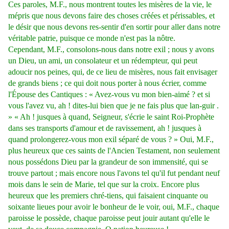
Ces paroles, M.F., nous montrent toutes les misères de la vie, le
mépris que nous devons faire des choses créées et périssables, et
le désir que nous devons res-sentir d'en sortir pour aller dans notre
véritable patrie, puisque ce monde n'est pas la nôtre.
Cependant, M.F., consolons-nous dans notre exil ; nous y avons
un Dieu, un ami, un consolateur et un rédempteur, qui peut
adoucir nos peines, qui, de ce lieu de misères, nous fait envisager
de grands biens ; ce qui doit nous porter à nous écrier, comme
l'Épouse des Cantiques : « Avez-vous vu mon bien-aimé ? et si
vous l'avez vu, ah ! dites-lui bien que je ne fais plus que lan-guir .
» « Ah ! jusques à quand, Seigneur, s'écrie le saint Roi-Prophète
dans ses transports d'amour et de ravissement, ah ! jusques à
quand prolongerez-vous mon exil séparé de vous ? » Oui, M.F.,
plus heureux que ces saints de l'Ancien Testament, non seulement
nous possédons Dieu par la grandeur de son immensité, qui se
trouve partout ; mais encore nous l'avons tel qu'il fut pendant neuf
mois dans le sein de Marie, tel que sur la croix. Encore plus
heureux que les premiers chré-tiens, qui faisaient cinquante ou
soixante lieues pour avoir le bonheur de le voir, oui, M.F., chaque
paroisse le possède, chaque paroisse peut jouir autant qu'elle le