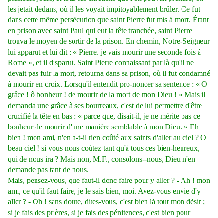
les jetait dedans, où il les voyait impitoyablement brûler. Ce fut
dans cette même persécution que saint Pierre fut mis à mort. Étant
en prison avec saint Paul qui eut la tête tranchée, saint Pierre
trouva le moyen de sortir de la prison. En chemin, Notre-Seigneur
lui apparut et lui dit : « Pierre, je vais mourir une seconde fois à
Rome », et il disparut. Saint Pierre connaissant par là qu'il ne
devait pas fuir la mort, retourna dans sa prison, où il fut condamné
à mourir en croix. Lorsqu'il entendit pro-noncer sa sentence : « O
grâce ! ô bonheur ! de mourir de la mort de mon Dieu ! » Mais il
demanda une grâce à ses bourreaux, c'est de lui permettre d'être
crucifié la tête en bas : « parce que, disait-il, je ne mérite pas ce
bonheur de mourir d'une manière semblable à mon Dieu. » Eh
bien ! mon ami, n'en a-t-il rien coûté aux saints d'aller au ciel ? O
beau ciel ! si vous nous coûtez tant qu'à tous ces bien-heureux,
qui de nous ira ? Mais non, M.F., consolons--nous, Dieu n'en
demande pas tant de nous.
Mais, pensez-vous, que faut-il donc faire pour y aller ? - Ah ! mon
ami, ce qu'il faut faire, je le sais bien, moi. Avez-vous envie d'y
aller ? - Oh ! sans doute, dites-vous, c'est bien là tout mon désir ;
si je fais des prières, si je fais des pénitences, c'est bien pour