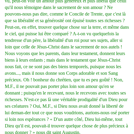
vu, peut-on voir un amour plus généreux et plus libéral que celui
qu'il nous témoigne dans le sacrement de son amour ? Ne
pouvons-nous pas dire, comme le Concile de Trente, que c'est là
que sa libéralité et sa générosité ont épuisé toutes ses richesses ?
Peut-on, en effet, trouver quelque chose sur la terre, et même dans
le ciel, qui puisse lui être comparé ? A-t-on vu quelquefois la
tendresse d'un père, la libéralité d'un roi pour ses sujets, aller si
loin que celle de Jésus-Christ dans le sacrement de nos autels !
Nous voyons que les parents, dans leur testament, donnent leurs
biens à leurs enfants ; mais dans le testament que Jésus-Christ
nous fait, ce ne sont pas des biens temporels, puisque nous les
avons..., mais il nous donne son Corps adorable et son Sang
précieux. Oh ! bonheur du chrétien, que tu es peu goûté ! Non,
M.F., il ne pouvait pas porter plus loin son amour qu'en se
donnant ; puisqu'en le recevant, nous le recevons avec toutes ses
richesses. N'est-ce pas là une véritable prodigalité d'un Dieu pour
ses créatures ? Oui, M.F., si Dieu nous avait donné la liberté de
lui deman-der tout ce que nous voudrions, aurions-nous osé porter
si loin nos espérances ? « D'un autre côté, Dieu lui-même, tout
Dieu qu'il est, pouvait-il trouver quelque chose de plus précieux à
nous donner ? » nous dit saint Augustin.