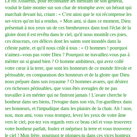
Le roi Assuérus, pour reconnaître les bienfaits de son général,
voulut le faire monter sur son char de triomphe avec un héraut qui
marchait devant lui, criant : « C'est ainsi que le roi récompense les
ser-vices qu'on lui a rendus. » Mon ami, si dans ce moment, Dieu
présentait à nos yeux un de ces bienheureux dans tout l'éclat de la
gloire dont il est revêtu dans le ciel, qu'il nous montrât ces joies,
ces douceurs, ces délices dont les saints sont inondés dans la
céleste patrie, et qu'il nous criât à tous : « O hommes ! pourquoi
n'aimez--vous pas votre Dieu ? Pourquoi ne travaillez-vous pas à
mériter un si grand bien ? O homme ambitieux, qui avez collé
votre cœur à la terre, que sont les honneurs de ce monde frivole et
périssable, en comparaison des honneurs et de la gloire que Dieu
nous prépare dans son royaume ? O hommes avares, qui désirez
ces richesses périssables, que vous êtes aveugles de ne pas
travailler à en mériter qui ne finiront jamais ! L'avare cherche le
bonheur dans ses biens, l'ivrogne dans son vin, l'or-gueilleux dans
ses honneurs, et l'impudique dans les plaisirs de la chair. Ah ! non,
non, mon ami, vous vous trompez, levez les yeux de votre âme
vers le ciel, por-tez vos regards vers ce beau ciel et vous trouverez
votre bonheur parfait, foulez et méprisez la terre et vous trouverez
le ciel ! Mon frère, pourquoi te plonges-tu dans ces vices honteux