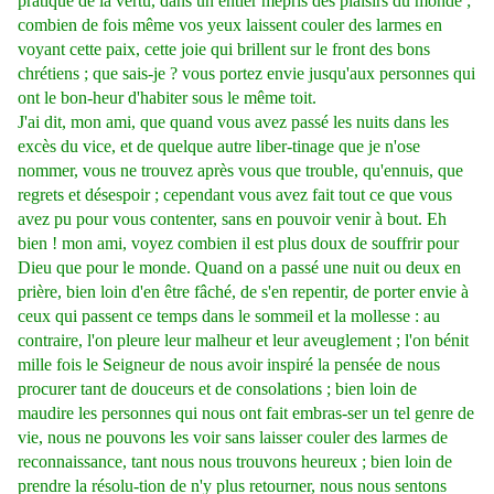
pratique de la vertu, dans un entier mépris des plaisirs du monde ;
combien de fois même vos yeux laissent couler des larmes en
voyant cette paix, cette joie qui brillent sur le front des bons
chrétiens ; que sais-je ? vous portez envie jusqu'aux personnes qui
ont le bon-heur d'habiter sous le même toit.
J'ai dit, mon ami, que quand vous avez passé les nuits dans les
excès du vice, et de quelque autre liber-tinage que je n'ose
nommer, vous ne trouvez après vous que trouble, qu'ennuis, que
regrets et désespoir ; cependant vous avez fait tout ce que vous
avez pu pour vous contenter, sans en pouvoir venir à bout. Eh
bien ! mon ami, voyez combien il est plus doux de souffrir pour
Dieu que pour le monde. Quand on a passé une nuit ou deux en
prière, bien loin d'en être fâché, de s'en repentir, de porter envie à
ceux qui passent ce temps dans le sommeil et la mollesse : au
contraire, l'on pleure leur malheur et leur aveuglement ; l'on bénit
mille fois le Seigneur de nous avoir inspiré la pensée de nous
procurer tant de douceurs et de consolations ; bien loin de
maudire les personnes qui nous ont fait embras-ser un tel genre de
vie, nous ne pouvons les voir sans laisser couler des larmes de
reconnaissance, tant nous nous trouvons heureux ; bien loin de
prendre la résolu-tion de n'y plus retourner, nous nous sentons