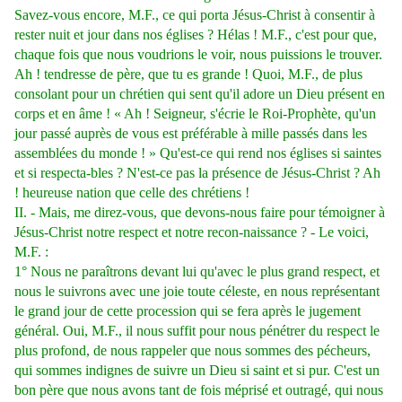
Savez-vous encore, M.F., ce qui porta Jésus-Christ à consentir à
rester nuit et jour dans nos églises ? Hélas ! M.F., c'est pour que,
chaque fois que nous voudrions le voir, nous puissions le trouver.
Ah ! tendresse de père, que tu es grande ! Quoi, M.F., de plus
consolant pour un chrétien qui sent qu'il adore un Dieu présent en
corps et en âme ! « Ah ! Seigneur, s'écrie le Roi-Prophète, qu'un
jour passé auprès de vous est préférable à mille passés dans les
assemblées du monde ! » Qu'est-ce qui rend nos églises si saintes
et si respecta-bles ? N'est-ce pas la présence de Jésus-Christ ? Ah
! heureuse nation que celle des chrétiens !
II. - Mais, me direz-vous, que devons-nous faire pour témoigner à
Jésus-Christ notre respect et notre recon-naissance ? - Le voici,
M.F. :
1° Nous ne paraîtrons devant lui qu'avec le plus grand respect, et
nous le suivrons avec une joie toute céleste, en nous représentant
le grand jour de cette procession qui se fera après le jugement
général. Oui, M.F., il nous suffit pour nous pénétrer du respect le
plus profond, de nous rappeler que nous sommes des pécheurs,
qui sommes indignes de suivre un Dieu si saint et si pur. C'est un
bon père que nous avons tant de fois méprisé et outragé, qui nous