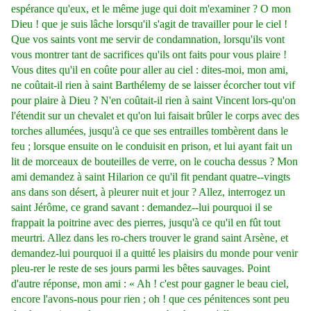
espérance qu'eux, et le même juge qui doit m'examiner ? O mon
Dieu ! que je suis lâche lorsqu'il s'agit de travailler pour le ciel !
Que vos saints vont me servir de condamnation, lorsqu'ils vont
vous montrer tant de sacrifices qu'ils ont faits pour vous plaire !
Vous dites qu'il en coûte pour aller au ciel : dites-moi, mon ami,
ne coûtait-il rien à saint Barthélemy de se laisser écorcher tout vif
pour plaire à Dieu ? N'en coûtait-il rien à saint Vincent lors-qu'on
l'étendit sur un chevalet et qu'on lui faisait brûler le corps avec des
torches allumées, jusqu'à ce que ses entrailles tombèrent dans le
feu ; lorsque ensuite on le conduisit en prison, et lui ayant fait un
lit de morceaux de bouteilles de verre, on le coucha dessus ? Mon
ami demandez à saint Hilarion ce qu'il fit pendant quatre--vingts
ans dans son désert, à pleurer nuit et jour ? Allez, interrogez un
saint Jérôme, ce grand savant : demandez--lui pourquoi il se
frappait la poitrine avec des pierres, jusqu'à ce qu'il en fût tout
meurtri. Allez dans les ro-chers trouver le grand saint Arsène, et
demandez-lui pourquoi il a quitté les plaisirs du monde pour venir
pleu-rer le reste de ses jours parmi les bêtes sauvages. Point
d'autre réponse, mon ami : « Ah ! c'est pour gagner le beau ciel,
encore l'avons-nous pour rien ; oh ! que ces pénitences sont peu