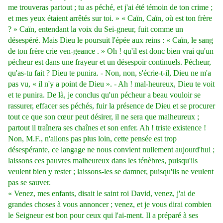
me trouveras partout ; tu as péché, et j'ai été témoin de ton crime ;
et mes yeux étaient arrêtés sur toi. » « Caïn, Caïn, où est ton frère
? » Caïn, entendant la voix du Sei-gneur, fuit comme un
désespéré. Mais Dieu le poursuit l'épée aux reins : « Caïn, le sang
de ton frère crie ven-geance . » Oh ! qu'il est donc bien vrai qu'un
pécheur est dans une frayeur et un désespoir continuels. Pécheur,
qu'as-tu fait ? Dieu te punira. - Non, non, s'écrie-t-il, Dieu ne m'a
pas vu, « il n'y a point de Dieu ». - Ah ! mal-heureux, Dieu te voit
et te punira. De là, je conclus qu'un pécheur a beau vouloir se
rassurer, effacer ses péchés, fuir la présence de Dieu et se procurer
tout ce que son cœur peut désirer, il ne sera que malheureux ;
partout il traînera ses chaînes et son enfer. Ah ! triste existence !
Non, M.F., n'allons pas plus loin, cette pensée est trop
désespérante, ce langage ne nous convient nullement aujourd'hui ;
laissons ces pauvres malheureux dans les ténèbres, puisqu'ils
veulent bien y rester ; laissons-les se damner, puisqu'ils ne veulent
pas se sauver.
« Venez, mes enfants, disait le saint roi David, venez, j'ai de
grandes choses à vous annoncer ; venez, et je vous dirai combien
le Seigneur est bon pour ceux qui l'ai-ment. Il a préparé à ses