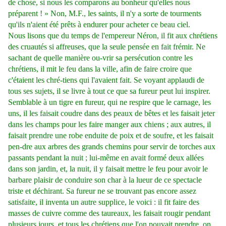
de chose, si nous les comparons au bonheur qu'elles nous
préparent ! » Non, M.F., les saints, il n'y a sorte de tourments
qu'ils n'aient été prêts à endurer pour acheter ce beau ciel.
Nous lisons que du temps de l'empereur Néron, il fit aux chrétiens
des cruautés si affreuses, que la seule pensée en fait frémir. Ne
sachant de quelle manière ou-vrir sa persécution contre les
chrétiens, il mit le feu dans la ville, afin de faire croire que
c'étaient les chré-tiens qui l'avaient fait. Se voyant applaudi de
tous ses sujets, il se livre à tout ce que sa fureur peut lui inspirer.
Semblable à un tigre en fureur, qui ne respire que le carnage, les
uns, il les faisait coudre dans des peaux de bêtes et les faisait jeter
dans les champs pour les faire manger aux chiens ; aux autres, il
faisait prendre une robe enduite de poix et de soufre, et les faisait
pen-dre aux arbres des grands chemins pour servir de torches aux
passants pendant la nuit ; lui-même en avait formé deux allées
dans son jardin, et, la nuit, il y faisait mettre le feu pour avoir le
barbare plaisir de conduire son char à la lueur de ce spectacle
triste et déchirant. Sa fureur ne se trouvant pas encore assez
satisfaite, il inventa un autre supplice, le voici : il fit faire des
masses de cuivre comme des taureaux, les faisait rougir pendant
plusieurs jours, et tous les chrétiens que l'on pouvait prendre, on