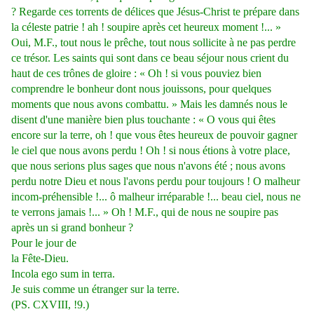
? Regarde ces torrents de délices que Jésus-Christ te prépare dans
la céleste patrie ! ah ! soupire après cet heureux moment !... »
Oui, M.F., tout nous le prêche, tout nous sollicite à ne pas perdre
ce trésor. Les saints qui sont dans ce beau séjour nous crient du
haut de ces trônes de gloire : « Oh ! si vous pouviez bien
comprendre le bonheur dont nous jouissons, pour quelques
moments que nous avons combattu. » Mais les damnés nous le
disent d'une manière bien plus touchante : « O vous qui êtes
encore sur la terre, oh ! que vous êtes heureux de pouvoir gagner
le ciel que nous avons perdu ! Oh ! si nous étions à votre place,
que nous serions plus sages que nous n'avons été ; nous avons
perdu notre Dieu et nous l'avons perdu pour toujours ! O malheur
incom-préhensible !... ô malheur irréparable !... beau ciel, nous ne
te verrons jamais !... » Oh ! M.F., qui de nous ne soupire pas
après un si grand bonheur ?
Pour le jour de
la Fête-Dieu.
Incola ego sum in terra.
Je suis comme un étranger sur la terre.
(PS. CXVIII, !9.)