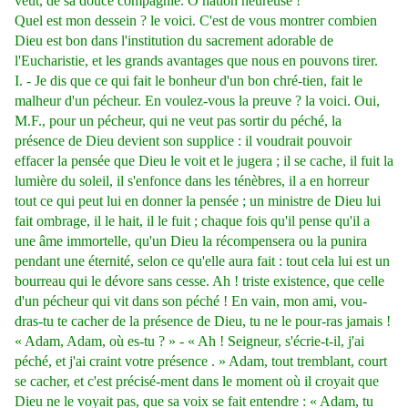
veut, de sa douce compagnie. O nation heureuse !
Quel est mon dessein ? le voici. C'est de vous montrer combien
Dieu est bon dans l'institution du sacrement adorable de
l'Eucharistie, et les grands avantages que nous en pouvons tirer.
I. - Je dis que ce qui fait le bonheur d'un bon chré-tien, fait le
malheur d'un pécheur. En voulez-vous la preuve ? la voici. Oui,
M.F., pour un pécheur, qui ne veut pas sortir du péché, la
présence de Dieu devient son supplice : il voudrait pouvoir
effacer la pensée que Dieu le voit et le jugera ; il se cache, il fuit la
lumière du soleil, il s'enfonce dans les ténèbres, il a en horreur
tout ce qui peut lui en donner la pensée ; un ministre de Dieu lui
fait ombrage, il le hait, il le fuit ; chaque fois qu'il pense qu'il a
une âme immortelle, qu'un Dieu la récompensera ou la punira
pendant une éternité, selon ce qu'elle aura fait : tout cela lui est un
bourreau qui le dévore sans cesse. Ah ! triste existence, que celle
d'un pécheur qui vit dans son péché ! En vain, mon ami, vou-
dras-tu te cacher de la présence de Dieu, tu ne le pour-ras jamais !
« Adam, Adam, où es-tu ? » - « Ah ! Seigneur, s'écrie-t-il, j'ai
péché, et j'ai craint votre présence . » Adam, tout tremblant, court
se cacher, et c'est précisé-ment dans le moment où il croyait que
Dieu ne le voyait pas, que sa voix se fait entendre : « Adam, tu