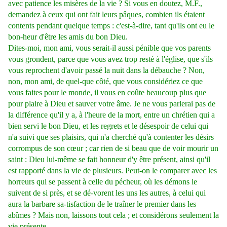
avec patience les misères de la vie ? Si vous en doutez, M.F.,
demandez à ceux qui ont fait leurs pâques, combien ils étaient
contents pendant quelque temps : c'est-à-dire, tant qu'ils ont eu le
bon-heur d'être les amis du bon Dieu.
Dites-moi, mon ami, vous serait-il aussi pénible que vos parents
vous grondent, parce que vous avez trop resté à l'église, que s'ils
vous reprochent d'avoir passé la nuit dans la débauche ? Non,
non, mon ami, de quel-que côté, que vous considériez ce que
vous faites pour le monde, il vous en coûte beaucoup plus que
pour plaire à Dieu et sauver votre âme. Je ne vous parlerai pas de
la différence qu'il y a, à l'heure de la mort, entre un chrétien qui a
bien servi le bon Dieu, et les regrets et le désespoir de celui qui
n'a suivi que ses plaisirs, qui n'a cherché qu'à contenter les désirs
corrompus de son cœur ; car rien de si beau que de voir mourir un
saint : Dieu lui-même se fait honneur d'y être présent, ainsi qu'il
est rapporté dans la vie de plusieurs. Peut-on le comparer avec les
horreurs qui se passent à celle du pécheur, où les démons le
suivent de si près, et se dé-vorent les uns les autres, à celui qui
aura la barbare sa-tisfaction de le traîner le premier dans les
abîmes ? Mais non, laissons tout cela ; et considérons seulement la
vie présente.