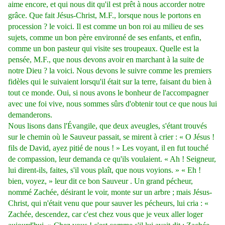
aime encore, et qui nous dit qu'il est prêt à nous accorder notre
grâce. Que fait Jésus-Christ, M.F., lorsque nous le portons en
procession ? le voici. Il est comme un bon roi au milieu de ses
sujets, comme un bon père environné de ses enfants, et enfin,
comme un bon pasteur qui visite ses troupeaux. Quelle est la
pensée, M.F., que nous devons avoir en marchant à la suite de
notre Dieu ? la voici. Nous devons le suivre comme les premiers
fidèles qui le suivaient lorsqu'il était sur la terre, faisant du bien à
tout ce monde. Oui, si nous avons le bonheur de l'accompagner
avec une foi vive, nous sommes sûrs d'obtenir tout ce que nous lui
demanderons.
Nous lisons dans l'Évangile, que deux aveugles, s'étant trouvés
sur le chemin où le Sauveur passait, se mirent à crier : « O Jésus !
fils de David, ayez pitié de nous ! » Les voyant, il en fut touché
de compassion, leur demanda ce qu'ils voulaient. « Ah ! Seigneur,
lui dirent-ils, faites, s'il vous plaît, que nous voyions. » « Eh !
bien, voyez, » leur dit ce bon Sauveur . Un grand pécheur,
nommé Zachée, désirant le voir, monte sur un arbre ; mais Jésus-
Christ, qui n'était venu que pour sauver les pécheurs, lui cria : «
Zachée, descendez, car c'est chez vous que je veux aller loger