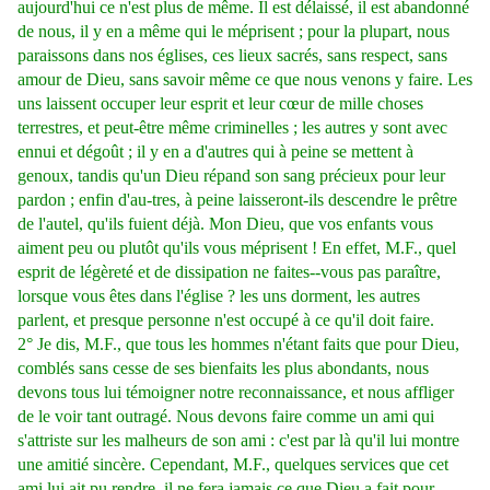
aujourd'hui ce n'est plus de même. Il est délaissé, il est abandonné
de nous, il y en a même qui le méprisent ; pour la plupart, nous
paraissons dans nos églises, ces lieux sacrés, sans respect, sans
amour de Dieu, sans savoir même ce que nous venons y faire. Les
uns laissent occuper leur esprit et leur cœur de mille choses
terrestres, et peut-être même criminelles ; les autres y sont avec
ennui et dégoût ; il y en a d'autres qui à peine se mettent à
genoux, tandis qu'un Dieu répand son sang précieux pour leur
pardon ; enfin d'au-tres, à peine laisseront-ils descendre le prêtre
de l'autel, qu'ils fuient déjà. Mon Dieu, que vos enfants vous
aiment peu ou plutôt qu'ils vous méprisent ! En effet, M.F., quel
esprit de légèreté et de dissipation ne faites--vous pas paraître,
lorsque vous êtes dans l'église ? les uns dorment, les autres
parlent, et presque personne n'est occupé à ce qu'il doit faire.
2° Je dis, M.F., que tous les hommes n'étant faits que pour Dieu,
comblés sans cesse de ses bienfaits les plus abondants, nous
devons tous lui témoigner notre reconnaissance, et nous affliger
de le voir tant outragé. Nous devons faire comme un ami qui
s'attriste sur les malheurs de son ami : c'est par là qu'il lui montre
une amitié sincère. Cependant, M.F., quelques services que cet
ami lui ait pu rendre, il ne fera jamais ce que Dieu a fait pour