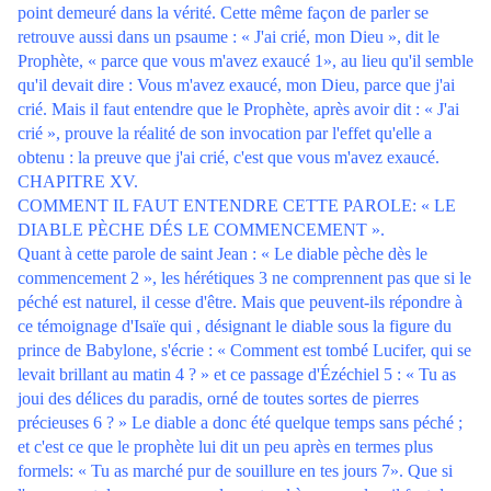
point demeuré dans la vérité. Cette même façon de parler se
retrouve aussi dans un psaume : « J'ai crié, mon Dieu », dit le
Prophète, « parce que vous m'avez exaucé 1», au lieu qu'il semble
qu'il devait dire : Vous m'avez exaucé, mon Dieu, parce que j'ai
crié. Mais il faut entendre que le Prophète, après avoir dit : « J'ai
crié », prouve la réalité de son invocation par l'effet qu'elle a
obtenu : la preuve que j'ai crié, c'est que vous m'avez exaucé.
CHAPITRE XV.
COMMENT IL FAUT ENTENDRE CETTE PAROLE: « LE
DIABLE PÈCHE DÉS LE COMMENCEMENT ».
Quant à cette parole de saint Jean : « Le diable pèche dès le
commencement 2 », les hérétiques 3 ne comprennent pas que si le
péché est naturel, il cesse d'être. Mais que peuvent-ils répondre à
ce témoignage d'Isaïe qui , désignant le diable sous la figure du
prince de Babylone, s'écrie : « Comment est tombé Lucifer, qui se
levait brillant au matin 4 ? » et ce passage d'Ézéchiel 5 : « Tu as
joui des délices du paradis, orné de toutes sortes de pierres
précieuses 6 ? » Le diable a donc été quelque temps sans péché ;
et c'est ce que le prophète lui dit un peu après en termes plus
formels: « Tu as marché pur de souillure en tes jours 7». Que si