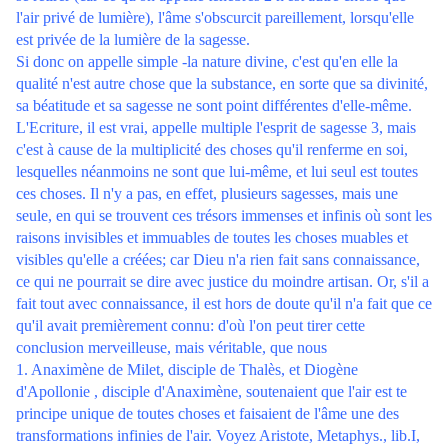
l'air privé de lumière), l'âme s'obscurcit pareillement, lorsqu'elle
est privée de la lumière de la sagesse.
Si donc on appelle simple -la nature divine, c'est qu'en elle la
qualité n'est autre chose que la substance, en sorte que sa divinité,
sa béatitude et sa sagesse ne sont point différentes d'elle-même.
L'Ecriture, il est vrai, appelle multiple l'esprit de sagesse 3, mais
c'est à cause de la multiplicité des choses qu'il renferme en soi,
lesquelles néanmoins ne sont que lui-même, et lui seul est toutes
ces choses. Il n'y a pas, en effet, plusieurs sagesses, mais une
seule, en qui se trouvent ces trésors immenses et infinis où sont les
raisons invisibles et immuables de toutes les choses muables et
visibles qu'elle a créées; car Dieu n'a rien fait sans connaissance,
ce qui ne pourrait se dire avec justice du moindre artisan. Or, s'il a
fait tout avec connaissance, il est hors de doute qu'il n'a fait que ce
qu'il avait premièrement connu: d'où l'on peut tirer cette
conclusion merveilleuse, mais véritable, que nous
1. Anaximène de Milet, disciple de Thalès, et Diogène
d'Apollonie , disciple d'Anaximène, soutenaient que l'air est te
principe unique de toutes choses et faisaient de l'âme une des
transformations infinies de l'air. Voyez Aristote, Metaphys., lib.I,