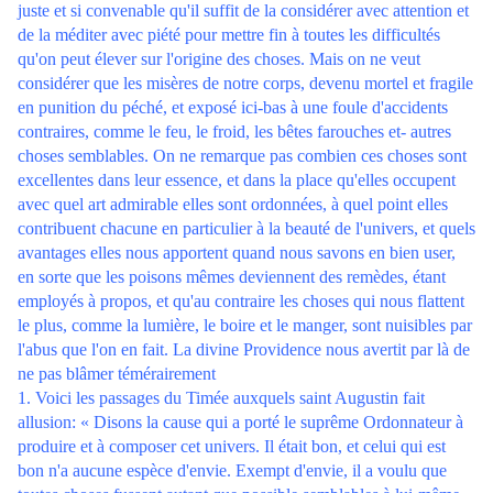
juste et si convenable qu'il suffit de la considérer avec attention et
de la méditer avec piété pour mettre fin à toutes les difficultés
qu'on peut élever sur l'origine des choses. Mais on ne veut
considérer que les misères de notre corps, devenu mortel et fragile
en punition du péché, et exposé ici-bas à une foule d'accidents
contraires, comme le feu, le froid, les bêtes farouches et- autres
choses semblables. On ne remarque pas combien ces choses sont
excellentes dans leur essence, et dans la place qu'elles occupent
avec quel art admirable elles sont ordonnées, à quel point elles
contribuent chacune en particulier à la beauté de l'univers, et quels
avantages elles nous apportent quand nous savons en bien user,
en sorte que les poisons mêmes deviennent des remèdes, étant
employés à propos, et qu'au contraire les choses qui nous flattent
le plus, comme la lumière, le boire et le manger, sont nuisibles par
l'abus que l'on en fait. La divine Providence nous avertit par là de
ne pas blâmer témérairement
1. Voici les passages du Timée auxquels saint Augustin fait
allusion: « Disons la cause qui a porté le suprême Ordonnateur à
produire et à composer cet univers. Il était bon, et celui qui est
bon n'a aucune espèce d'envie. Exempt d'envie, il a voulu que