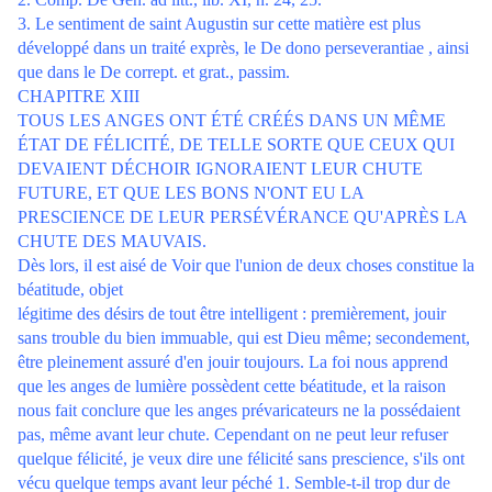
3. Le sentiment de saint Augustin sur cette matière est plus
développé dans un traité exprès, le De dono perseverantiae , ainsi
que dans le De corrept. et grat., passim.
CHAPITRE XIII
TOUS LES ANGES ONT ÉTÉ CRÉÉS DANS UN MÊME
ÉTAT DE FÉLICITÉ, DE TELLE SORTE QUE CEUX QUI
DEVAIENT DÉCHOIR IGNORAIENT LEUR CHUTE
FUTURE, ET QUE LES BONS N'ONT EU LA
PRESCIENCE DE LEUR PERSÉVÉRANCE QU'APRÈS LA
CHUTE DES MAUVAIS.
Dès lors, il est aisé de Voir que l'union de deux choses constitue la
béatitude, objet
légitime des désirs de tout être intelligent : premièrement, jouir
sans trouble du bien immuable, qui est Dieu même; secondement,
être pleinement assuré d'en jouir toujours. La foi nous apprend
que les anges de lumière possèdent cette béatitude, et la raison
nous fait conclure que les anges prévaricateurs ne la possédaient
pas, même avant leur chute. Cependant on ne peut leur refuser
quelque félicité, je veux dire une félicité sans prescience, s'ils ont
vécu quelque temps avant leur péché 1. Semble-t-il trop dur de