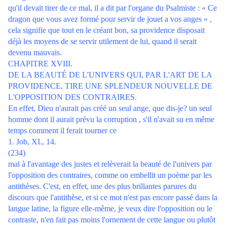
qu'il devait tirer de ce mal, il a dit par l'organe du Psalmiste : « Ce
dragon que vous avez formé pour servir de jouet a vos anges » ,
cela signifie que tout en le créant bon, sa providence disposait
déjà les moyens de se servir utilement de lui, quand il serait
devenu mauvais.
CHAPITRE XVIII.
DE LA BEAUTÉ DE L'UNIVERS QUI, PAR L'ART DE LA
PROVIDENCE, TIRE UNE SPLENDEUR NOUVELLE DE
L'OPPOSITION DES CONTRAIRES.
En effet, Dieu n'aurait pas créé un seul ange, que dis-je? un seul
homme dont il aurait prévu la corruption , s'il n'avait su en même
temps comment il ferait tourner ce
1. Job, XI., 14.
(234)
mal à l'avantage des justes et relèverait la beauté de l'univers par
l'opposition des contraires, comme on embellit un poème par les
antithèses. C'est, en effet, une des plus brillantes parures du
discours que l'antithèse, et si ce mot n'est pas encore passé dans la
langue latine, la figure elle-même, je veux dire l'opposition ou le
contraste, n'en fait pas moins l'ornement de cette langue ou plutôt