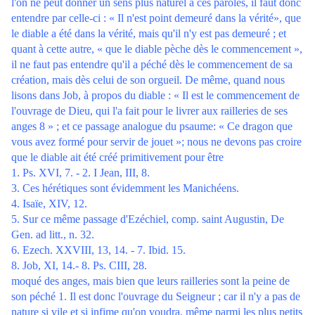
l'on ne peut donner un sens plus naturel à ces paroles, il faut donc
entendre par celle-ci : « Il n'est point demeuré dans la vérité», que
le diable a été dans la vérité, mais qu'il n'y est pas demeuré ; et
quant à cette autre, « que le diable pèche dès le commencement »,
il ne faut pas entendre qu'il a péché dès le commencement de sa
création, mais dès celui de son orgueil. De même, quand nous
lisons dans Job, à propos du diable : « Il est le commencement de
l'ouvrage de Dieu, qui l'a fait pour le livrer aux railleries de ses
anges 8 » ; et ce passage analogue du psaume: « Ce dragon que
vous avez formé pour servir de jouet »; nous ne devons pas croire
que le diable ait été créé primitivement pour être
1. Ps. XVI, 7. - 2. I Jean, III, 8.
3. Ces hérétiques sont évidemment les Manichéens.
4. Isaïe, XIV, 12.
5. Sur ce même passage d'Ezéchiel, comp. saint Augustin, De
Gen. ad litt., n. 32.
6. Ezech. XXVIII, 13, 14. - 7. Ibid. 15.
8. Job, XI, 14.- 8. Ps. CIII, 28.
moqué des anges, mais bien que leurs railleries sont la peine de
son péché 1. Il est donc l'ouvrage du Seigneur ; car il n'y a pas de
nature si vile et si infime qu'on voudra, même parmi les plus petits