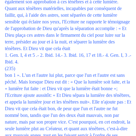
également son approbation à ces ténèbres et à cette lumière.
Quant aux ténèbres matérielles, incapables par conséquent de
faillir, qui, à l'aide des astres, sont séparées de cette lumière
sensible qui éclaire nos yeux, l'Ecriture ne rapporte le témoignage
de l'approbation de Dieu qu'après la séparation accomplie : « Et
Dieu plaça ces astres dans le firmament du ciel pour luire sur la
terre, présider au jour et à la nuit, et séparer la lumière des
ténèbres. Et Dieu vit que cela était
1. Gen. I, 4 et 5 .- 2. Ibid. 14.- 3. Ibid. 16, 17 et 18.- 4. Gen. I, 3 .-
Ibid. 4.
(235)
bon 1 ». L'un et l'autre lui plut, parce que l'un et l'autre est sans
péché. Mais lorsque Dieu eut dit : « Que la lumière soit faite, et la
« lumière fut faite : et Dieu vit que la lumière était bonne »;
l'Ecriture ajoute aussitôt: « Et Dieu sépara la lumière des ténèbres,
et appela la lumière jour et les ténèbres nuit». Elle n'ajoute pas : Et
Dieu vit que cela était bon, de peur que l'un et l'autre ne fut
nommé bon, tandis que l'un des deux était mauvais, non par
nature, mais par son propre vice. C'est pourquoi, en cet endroit, la
seule lumière plut au Créateur, et quant aux ténèbres, c'est-à-dire
aux mauvais anges, tout en les faisant servir à l'ordre de ses