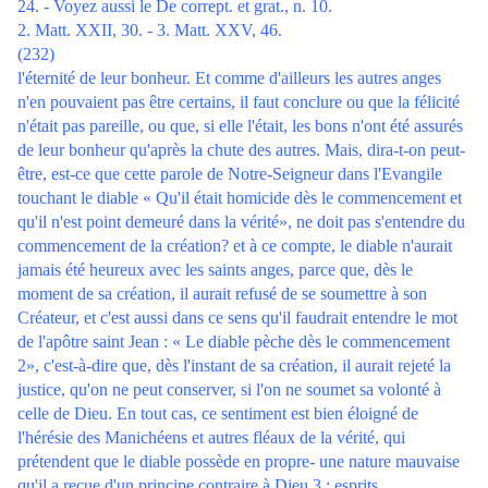
24. - Voyez aussi le De corrept. et grat., n. 10.
2. Matt. XXII, 30. - 3. Matt. XXV, 46.
(232)
l'éternité de leur bonheur. Et comme d'ailleurs les autres anges
n'en pouvaient pas être certains, il faut conclure ou que la félicité
n'était pas pareille, ou que, si elle l'était, les bons n'ont été assurés
de leur bonheur qu'après la chute des autres. Mais, dira-t-on peut-
être, est-ce que cette parole de Notre-Seigneur dans l'Evangile
touchant le diable « Qu'il était homicide dès le commencement et
qu'il n'est point demeuré dans la vérité», ne doit pas s'entendre du
commencement de la création? et à ce compte, le diable n'aurait
jamais été heureux avec les saints anges, parce que, dès le
moment de sa création, il aurait refusé de se soumettre à son
Créateur, et c'est aussi dans ce sens qu'il faudrait entendre le mot
de l'apôtre saint Jean : « Le diable pèche dès le commencement
2», c'est-à-dire que, dès l'instant de sa création, il aurait rejeté la
justice, qu'on ne peut conserver, si l'on ne soumet sa volonté à
celle de Dieu. En tout cas, ce sentiment est bien éloigné de
l'hérésie des Manichéens et autres fléaux de la vérité, qui
prétendent que le diable possède en propre- une nature mauvaise
qu'il a reçue d'un principe contraire à Dieu 3 : esprits