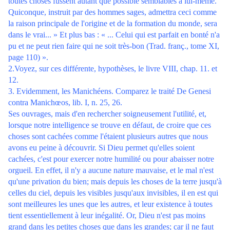
toutes choses fussent autant que possible semblables à lui-même.
Quiconque, instruit par des hommes sages, admettra ceci comme
la raison principale de l'origine et de la formation du monde, sera
dans le vrai... » Et plus bas : « ... Celui qui est parfait en bonté n'a
pu et ne peut rien faire qui ne soit très-bon (Trad. franç., tome XI,
page 110) ».
2.Voyez, sur ces différente, hypothèses, le livre VIII, chap. 11. et
12.
3. Evidemment, les Manichéens. Comparez le traité De Genesi
contra Manichœos, lib. I, n. 25, 26.
Ses ouvrages, mais d'en rechercher soigneusement l'utilité, et,
lorsque notre intelligence se trouve en défaut, de croire que ces
choses sont cachées comme l'étaient plusieurs autres que nous
avons eu peine à découvrir. Si Dieu permet qu'elles soient
cachées, c'est pour exercer notre humilité ou pour abaisser notre
orgueil. En effet, il n'y a aucune nature mauvaise, et le mal n'est
qu'une privation du bien; mais depuis les choses de la terre jusqu'à
celles du ciel, depuis les visibles jusqu'aux invisibles, il en est qui
sont meilleures les unes que les autres, et leur existence à toutes
tient essentiellement à leur inégalité. Or, Dieu n'est pas moins
grand dans les petites choses que dans les grandes; car il ne faut