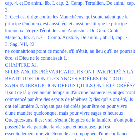
cap. 4, et De anim., lib. I, cap. 2. Camp. Tertullien, De anim., cap.
3.
2. Ceci est dirigé contre les Manichéens, qui soutenaient que le
principe ténébreux est aussi réel et aussi positif que le principe
lumineux. Voyez l'écrit de saint Augustin : De Gen. Contr.
Manich., lib. 2, n.7 -. Comp. Aristote, De anim.-, lib. II, cap. 7.
3. Sag. VII, 22.
ne connaîtrions point ce monde, s'il n'était, au lieu qu'il ne pourrait
être, si Dieu ne le connaissait 1.
CHAPITRE XI.
SI LES ANGES PRÉVARICATEURS ONT PARTICIPÉ A LA
BÉATITUDE DONT LES ANGES FIDÈLES ONT JOUI
SANS INTERRUPTION DEPUIS QU'ILS ONT ÉTÉ CRÉÉS?
Il suit de là qu'en aucun temps ni d'aucune manière les anges n'ont
commencé par être des esprits de ténèbres 2; dès qu'ils ont été, ils
ont été lumière 3, n'ayant pas été créés pour être ou pour vivre
d'une manière quelconque, mais pour vivre sages et heureux.
Quelques-uns, il est vrai, s'étant éloignés de la lumière, n'ont point
possédé la vie parfaite, la vie sage et heureuse, qui est
essentiellement une vie éternelle accompagnée d'une confiance