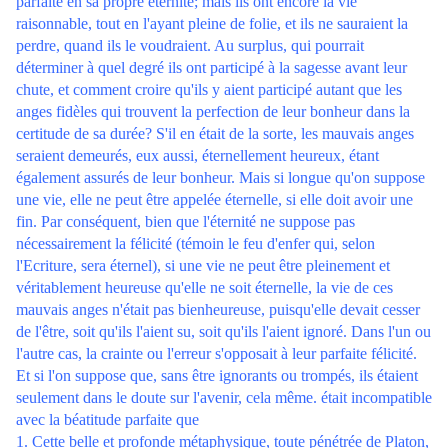
parfaite en sa propre éternité; mais ils ont encore la vie
raisonnable, tout en l'ayant pleine de folie, et ils ne sauraient la
perdre, quand ils le voudraient. Au surplus, qui pourrait
déterminer à quel degré ils ont participé à la sagesse avant leur
chute, et comment croire qu'ils y aient participé autant que les
anges fidèles qui trouvent la perfection de leur bonheur dans la
certitude de sa durée? S'il en était de la sorte, les mauvais anges
seraient demeurés, eux aussi, éternellement heureux, étant
également assurés de leur bonheur. Mais si longue qu'on suppose
une vie, elle ne peut être appelée éternelle, si elle doit avoir une
fin. Par conséquent, bien que l'éternité ne suppose pas
nécessairement la félicité (témoin le feu d'enfer qui, selon
l'Ecriture, sera éternel), si une vie ne peut être pleinement et
véritablement heureuse qu'elle ne soit éternelle, la vie de ces
mauvais anges n'était pas bienheureuse, puisqu'elle devait cesser
de l'être, soit qu'ils l'aient su, soit qu'ils l'aient ignoré. Dans l'un ou
l'autre cas, la crainte ou l'erreur s'opposait à leur parfaite félicité.
Et si l'on suppose que, sans être ignorants ou trompés, ils étaient
seulement dans le doute sur l'avenir, cela même. était incompatible
avec la béatitude parfaite que
1. Cette belle et profonde métaphysique, toute pénétrée de Platon,