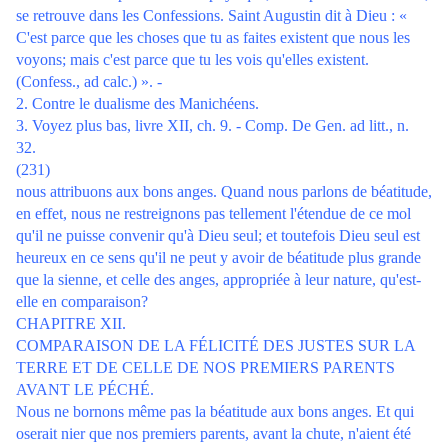
se retrouve dans les Confessions. Saint Augustin dit à Dieu : «
C'est parce que les choses que tu as faites existent que nous les
voyons; mais c'est parce que tu les vois qu'elles existent.
(Confess., ad calc.) ». -
2. Contre le dualisme des Manichéens.
3. Voyez plus bas, livre XII, ch. 9. - Comp. De Gen. ad litt., n.
32.
(231)
nous attribuons aux bons anges. Quand nous parlons de béatitude,
en effet, nous ne restreignons pas tellement l'étendue de ce mol
qu'il ne puisse convenir qu'à Dieu seul; et toutefois Dieu seul est
heureux en ce sens qu'il ne peut y avoir de béatitude plus grande
que la sienne, et celle des anges, appropriée à leur nature, qu'est-
elle en comparaison?
CHAPITRE XII.
COMPARAISON DE LA FÉLICITÉ DES JUSTES SUR LA
TERRE ET DE CELLE DE NOS PREMIERS PARENTS
AVANT LE PÉCHÉ.
Nous ne bornons même pas la béatitude aux bons anges. Et qui
oserait nier que nos premiers parents, avant la chute, n'aient été