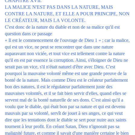
CHAPITRE XVII.
LA MALICE N'EST PAS DANS LA NATURE, MAIS
CONTRE LA NATURE, ET ELLE A POUR PRINCIPE, NON
LE CRÉATEUR, MAIS LA VOLONTE.
C'est donc de la nature du diable et non de sa malice qu'il est
question dans ce passage
« Il est le commencement de l'ouvrage de Dieu 1 » ; car la malice,
qui est un vice, ne peut se rencontrer que dans une nature
auparavant non viciée, et tout vice est tellement contre la nature
qu'il en est par essence la corruption. Ainsi, s'éloigner de Dieu ne
serait pas un vice, s'il n'était naturel d'être avec Dieu. C'est
pourquoi la mauvaise volonté même est une grande preuve de la
bonté de la nature. Mais comme Dieu est le créateur parfaitement
bon des natures, il est le régulateur parfaitement juste des
mauvaises volontés, et il se fait bien servir d'elles, quand elles se
servent mal de la bonté naturelle de ses dons. C'est ainsi qu'il a
voulu que le diable, qui était bon par sa nature et qui est devenu
mauvais par sa volonté, servît de jouet à ses anges, ce qui veut
dire que les tentations dont le diable se sert pour nuire aux saints
tournent à leur profit. En créant Satan, Dieu n'ignorait pas sa
malignité future, et comme il savait d'une manière certaine le bien