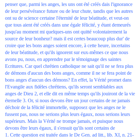
penser que, parmi les anges, les uns ont été créés dais l'ignorance
de leur persévérance future ou de leur chute, tandis que les autres
ont su de science certaine l'éternité de leur béatitude, et veut-on
que tous aient été créés dans une égale félicité, y étant demeurés
jusqu'au moment mi quelques-uns ont quitté volontairement la
source de leur bonheur? mais il est certes beaucoup plus dur' de
croire que les bons anges soient encore, à cette heure, incertains
de leur béatitude, et qu'ils ignorent sur eux-mêmes ce que nous
avons pu, nous, en apprendre par le témoignage des saintes
Ecritures. Car quel chrétien catholique ne sait qu'il ne se fera plus
de démons d'aucun des bons anges, comme il ne se fera point de
bons anges d'aucun des démons? En effet, la Vérité promet dans
l'Evangile aux fidèles chrétiens, qu'ils seront semblables aux
anges de Dieu 2, et elle dit en même temps qu'ils jouiront de la vie
éternelle 3. Or, si nous devons être un jour certains de ne jamais
déchoir de la félicité immortelle, supposez que les anges ne le
fussent pas, nous ne serions plus leurs égaux, nous serions leurs
supérieurs. Mais la Vérité ne trompe jamais, et puisque nous
devons être leurs égaux, il s'ensuit qu'ils sont certains de
1. Cette question est traitée dans le De Gen. ad litt., lib. XI, n. 21-