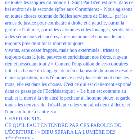
de toutes les langues du monde 1. Saint Paul s'en est servi dans ce
bel endroit de la seconde épître aux Corinthiens: « Nous agissons
en toutes choses comme de fidèles serviteurs de Dieu,... par les
armes de justice pour combattre à droite et à gauche, parmi la
gloire et l'infamie, parmi les calomnies et les louanges, semblables
à des séducteurs et sincères, à des inconnus et connus de tous,
toujours près de subir la mort et toujours
vivants, sans cesse frappés, mais non exterminés , tristes et
toujours dans la joie, pauvres et enrichissant nos frères, n'ayant
rien et possédant tout 2 » Comme l'opposition de ces contraires
fait ici la beauté du langage, de même la beauté du monde résulte
d'une opposition, mais l'éloquence n'est plus seulement dans les
mots, elle est dans les choses. C'est ce qui est clairement exprimé
dans ce passage de l'Ecclésiastique : « Le bien est contraire au
mal, et la mort à la vie ainsi le pécheur à l'homme pieux; regarde
toutes les oeuvres du Très-Haut : elles vont ainsi deux à deux, et
l'une contraire à l'autre 3 »
CHAPITRE XIX.
CE QU'IL FAUT ENTENDRE PAR CES PAROLES DE
L'ÉCRITURE : « DIEU SÉPARA LA LUMIÈRE DES
TÉNÈBRES ».