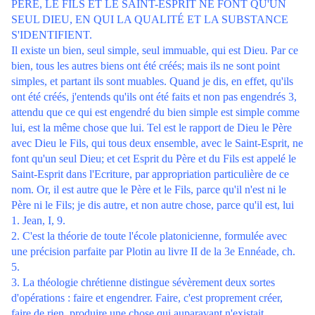
PÈRE, LE FILS ET LE SAINT-ESPRIT NE FONT QU'UN
SEUL DIEU, EN QUI LA QUALITÉ ET LA SUBSTANCE
S'IDENTIFIENT.
Il existe un bien, seul simple, seul immuable, qui est Dieu. Par ce
bien, tous les autres biens ont été créés; mais ils ne sont point
simples, et partant ils sont muables. Quand je dis, en effet, qu'ils
ont été créés, j'entends qu'ils ont été faits et non pas engendrés 3,
attendu que ce qui est engendré du bien simple est simple comme
lui, est la même chose que lui. Tel est le rapport de Dieu le Père
avec Dieu le Fils, qui tous deux ensemble, avec le Saint-Esprit, ne
font qu'un seul Dieu; et cet Esprit du Père et du Fils est appelé le
Saint-Esprit dans l'Ecriture, par appropriation particulière de ce
nom. Or, il est autre que le Père et le Fils, parce qu'il n'est ni le
Père ni le Fils; je dis autre, et non autre chose, parce qu'il est, lui
1. Jean, I, 9.
2. C'est la théorie de toute l'école platonicienne, formulée avec
une précision parfaite par Plotin au livre II de la 3e Ennéade, ch.
5.
3. La théologie chrétienne distingue sévèrement deux sortes
d'opérations : faire et engendrer. Faire, c'est proprement créer,
faire de rien, produire une chose qui auparavant n'existait