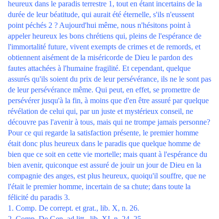
heureux dans le paradis terrestre 1, tout en étant incertains de la
durée de leur béatitude, qui aurait été éternelle, s'ils n'eussent
point péchés 2 ? Aujourd'hui même, nous n'hésitons point à
appeler heureux les bons chrétiens qui, pleins de l'espérance de
l'immortalité future, vivent exempts de crimes et de remords, et
obtiennent aisément de la miséricorde de Dieu le pardon des
fautes attachées à l'humaine fragilité. Et cependant, quelque
assurés qu'ils soient du prix de leur persévérance, ils ne le sont pas
de leur persévérance même. Qui peut, en effet, se promettre de
persévérer jusqu'à la fin, à moins que d'en être assuré par quelque
révélation de celui qui, par un juste et mystérieux conseil, ne
découvre pas l'avenir à tous, mais qui ne trompe jamais personne?
Pour ce qui regarde la satisfaction présente, le premier homme
était donc plus heureux dans le paradis que quelque homme de
bien que ce soit en cette vie mortelle; mais quant à l'espérance du
bien avenir, quiconque est assuré de jouir un jour de Dieu en la
compagnie des anges, est plus heureux, quoiqu'il souffre, que ne
l'était le premier homme, incertain de sa chute; dans toute la
félicité du paradis 3.
1. Comp. De corrept. et grat., lib. X, n. 26.
2. Comp. De Gen. ad litt., lib. XI, n. 24, 25.