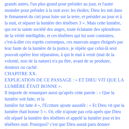
grands astres, l'un plus grand pour présider au jour, et l'autre
moindre pour présider à la nuit avec les étoiles; Dieu les mit dans
le firmament du ciel pour luire sur la terre, et présider au jour et à
la nuit, et séparer la lumière des ténèbres 3 ». Mais cette lumière,
qui est la sainte société des anges, toute éclatante des splendeurs
de la vérité intelligible, et ces ténèbres qui lui sont contraires,
c'est-à-dire ces esprits corrompus, ces mauvais anges éloignés par
leur faute de la lumière de la justice, je répète que celui-là seul
pouvait opérer leur séparation, à qui le mal à venir (mal de la
volonté, non de la nature) n'a pu être, avant de se produire,
douteux ou caché.
CHAPITRE XX.
EXPLICATION DE CE PASSAGE : « ET DIEU VIT QUE LA
LUMIÈRE ÉTAIT BONNE ».
Il importe de remarquer aussi qu'après cette parole : « Que la
lumière soit faite, et la
lumière fut faite 4 », l'Ecriture ajoute aussitôt : « Et Dieu vit que la
lumière était bonne 5 ». Or, elle n'ajoute pas cela après que Dieu
eût séparé la lumière des ténèbres et appelé la lumière jour et les
ténèbres nuit. Pourquoi? c'est que Dieu aurait paru donner