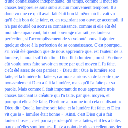
d'une connaissance indépendante, du temps, comme il meut les
choses temporelles sans subir aucun mouvement temporel. Il a
donc vu que ce qu'il avait fait était bon là même où il avait vu
qu'il était bon de le faire, et, en regardant son ouvrage accompli, il
n'a pas doublé ou accru sa connaissance, comme si elle eût été
moindre auparavant, lui dont l'ouvrage n'aurait pas toute sa
perfection, si l'accomplissement de sa volonté pouvait ajouter
quelque chose à la perfection de sa connaissance. C'est pourquoi,
s'il n'eût été question que de nous apprendre quel est l'auteur de la
lumière, il aurait suffi de dire : Dieu fit la lumière ; ou si l'Ecriture
eût voulu nous faire savoir en outre par quel moyen il l'a faite,
c'eût été assez de ces paroles : « Dieu dit : Que la lumière soit
faite, et la lumière fut faite », car nous aurions su de la sorte que
non-seulement Dieu a fait la lumière, mais qu'il l'a faite par sa
parole. Mais comme il était important de nous apprendre trois
choses touchant la créature qui l'a faite, par quel moyen, et
pourquoi elle a été faite, l'Ecriture a marqué tout cela en disant: «
Dieu dit : Que la lumière soit faite, et la lumière fut faite, et Dieu
vit que la « lumière était bonne ». Ainsi, c'est Dieu qui a fait
toutes choses ; c'est par sa parole qu'il les a faites, et il les a faites
parce qu'elles sont bonnes. Il n'y a point de plus excellent ouvrier