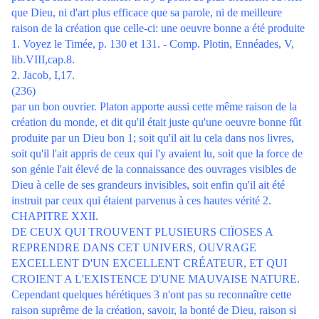
que Dieu, ni d'art plus efficace que sa parole, ni de meilleure
raison de la création que celle-ci: une oeuvre bonne a été produite
1. Voyez le Timée, p. 130 et 131. - Comp. Plotin, Ennéades, V,
lib.VIII,cap.8.
2. Jacob, I,17.
(236)
par un bon ouvrier. Platon apporte aussi cette même raison de la
création du monde, et dit qu'il était juste qu'une oeuvre bonne fût
produite par un Dieu bon 1; soit qu'il ait lu cela dans nos livres,
soit qu'il l'ait appris de ceux qui l'y avaient lu, soit que la force de
son génie l'ait élevé de la connaissance des ouvrages visibles de
Dieu à celle de ses grandeurs invisibles, soit enfin qu'il ait été
instruit par ceux qui étaient parvenus à ces hautes vérité 2.
CHAPITRE XXII.
DE CEUX QUI TROUVENT PLUSIEURS CIÏOSES A
REPRENDRE DANS CET UNIVERS, OUVRAGE
EXCELLENT D'UN EXCELLENT CRÉATEUR, ET QUI
CROIENT A L'EXISTENCE D'UNE MAUVAISE NATURE.
Cependant quelques hérétiques 3 n'ont pas su reconnaître cette
raison suprême de la création, savoir, la bonté de Dieu, raison si