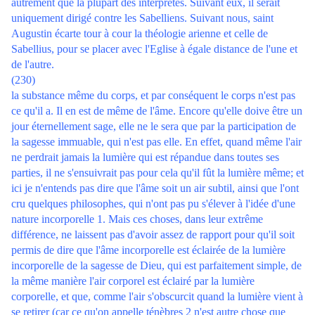
autrement que la plupart des interprètes. Suivant eux, il serait
uniquement dirigé contre les Sabelliens. Suivant nous, saint
Augustin écarte tour à cour la théologie arienne et celle de
Sabellius, pour se placer avec l'Eglise à égale distance de l'une et
de l'autre.
(230)
la substance même du corps, et par conséquent le corps n'est pas
ce qu'il a. Il en est de même de l'âme. Encore qu'elle doive être un
jour éternellement sage, elle ne le sera que par la participation de
la sagesse immuable, qui n'est pas elle. En effet, quand même l'air
ne perdrait jamais la lumière qui est répandue dans toutes ses
parties, il ne s'ensuivrait pas pour cela qu'il fût la lumière même; et
ici je n'entends pas dire que l'âme soit un air subtil, ainsi que l'ont
cru quelques philosophes, qui n'ont pas pu s'élever à l'idée d'une
nature incorporelle 1. Mais ces choses, dans leur extrême
différence, ne laissent pas d'avoir assez de rapport pour qu'il soit
permis de dire que l'âme incorporelle est éclairée de la lumière
incorporelle de la sagesse de Dieu, qui est parfaitement simple, de
la même manière l'air corporel est éclairé par la lumière
corporelle, et que, comme l'air s'obscurcit quand la lumière vient à
se retirer (car ce qu'on appelle ténèbres 2 n'est autre chose que