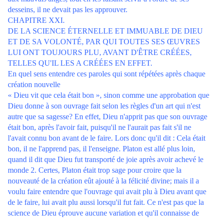
desseins, il ne devait pas les approuver.
CHAPITRE XXI.
DE LA SCIENCE ÉTERNELLE ET IMMUABLE DE DIEU
ET DE SA VOLONTÉ, PAR QUI TOUTES SES ŒUVRES
LUI ONT TOUJOURS PLU, AVANT D'ÊTRE CRÉÉES,
TELLES QU'IL LES A CRÉÉES EN EFFET.
En quel sens entendre ces paroles qui sont répétées après chaque
création nouvelle
« Dieu vit que cela était bon », sinon comme une approbation que
Dieu donne à son ouvrage fait selon les règles d'un art qui n'est
autre que sa sagesse? En effet, Dieu n'apprit pas que son ouvrage
était bon, après l'avoir fait, puisqu'il ne l'aurait pas fait s'il ne
l'avait connu bon avant de le faire. Lors donc qu'il dit : Cela était
bon, il ne l'apprend pas, il l'enseigne. Platon est allé plus loin,
quand il dit que Dieu fut transporté de joie après avoir achevé le
monde 2. Certes, Platon était trop sage pour croire que la
nouveauté de la création eût ajouté à la félicité divine; mais il a
voulu faire entendre que l'ouvrage qui avait plu à Dieu avant que
de le faire, lui avait plu aussi lorsqu'il fut fait. Ce n'est pas que la
science de Dieu éprouve aucune variation et qu'il connaisse de