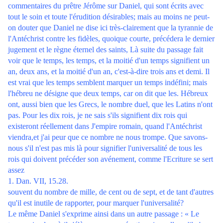
commentaires du prêtre Jérôme sur Daniel, qui sont écrits avec
tout le soin et toute l'érudition désirables; mais au moins ne peut-
on douter que Daniel ne dise ici très-clairement que la tyrannie de
l'Antéchrist contre les fidèles, quoique courte, précédera le dernier
jugement et le règne éternel des saints, Là suite du passage fait
voir que le temps, les temps, et la moitié d'un temps signifient un
an, deux ans, et la moitié d'un an, c'est-à-dire trois ans et demi. Il
est vrai que les temps semblent marquer un temps indéfini; mais
l'hébreu ne désigne que deux temps, car on dit que les. Hébreux
ont, aussi bien que les Grecs, le nombre duel, que les Latins n'ont
pas. Pour les dix rois, je ne sais s'ils signifient dix rois qui
existeront réellement dans J'empire romain, quand l'Antéchrist
viendra,et j'ai peur que ce nombre ne nous trompe. Que savons-
nous s'il n'est pas mis là pour signifier l'universalité de tous les
rois qui doivent précéder son avénement, comme l'Ecriture se sert
assez
1. Dan. VII, 15.28.
souvent du nombre de mille, de cent ou de sept, et de tant d'autres
qu'il est inutile de rapporter, pour marquer l'universalité?
Le même Daniel s'exprime ainsi dans un autre passage : « Le