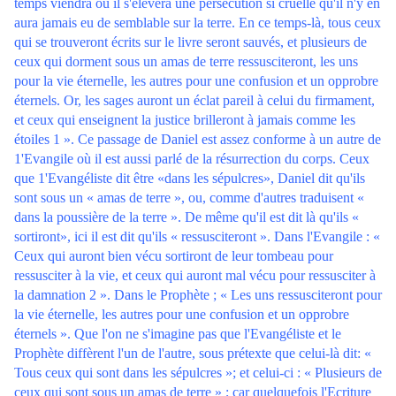
temps viendra où il s'élèvera une persécution si cruelle qu'il n'y en
aura jamais eu de semblable sur la terre. En ce temps-là, tous ceux
qui se trouveront écrits sur le livre seront sauvés, et plusieurs de
ceux qui dorment sous un amas de terre ressusciteront, les uns
pour la vie éternelle, les autres pour une confusion et un opprobre
éternels. Or, les sages auront un éclat pareil à celui du firmament,
et ceux qui enseignent la justice brilleront à jamais comme les
étoiles 1 ». Ce passage de Daniel est assez conforme à un autre de
1'Evangile où il est aussi parlé de la résurrection du corps. Ceux
que 1'Evangéliste dit être «dans les sépulcres», Daniel dit qu'ils
sont sous un « amas de terre », ou, comme d'autres traduisent «
dans la poussière de la terre ». De même qu'il est dit là qu'ils «
sortiront», ici il est dit qu'ils « ressusciteront ». Dans l'Evangile : «
Ceux qui auront bien vécu sortiront de leur tombeau pour
ressusciter à la vie, et ceux qui auront mal vécu pour ressusciter à
la damnation 2 ». Dans le Prophète ; « Les uns ressusciteront pour
la vie éternelle, les autres pour une confusion et un opprobre
éternels ». Que l'on ne s'imagine pas que l'Evangéliste et le
Prophète diffèrent l'un de l'autre, sous prétexte que celui-là dit: «
Tous ceux qui sont dans les sépulcres »; et celui-ci : « Plusieurs de
ceux qui sont sous un amas de terre » ; car quelquefois l'Ecriture