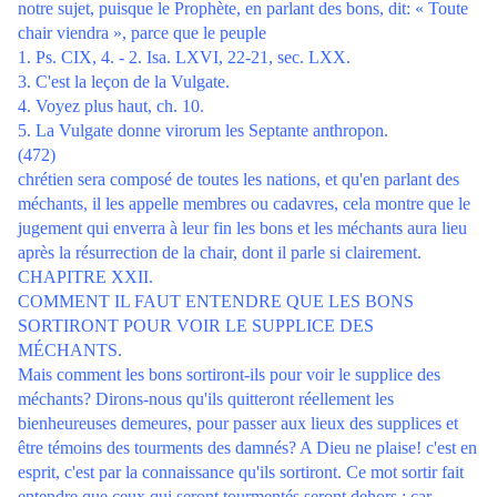
notre sujet, puisque le Prophète, en parlant des bons, dit: « Toute
chair viendra », parce que le peuple
1. Ps. CIX, 4. - 2. Isa. LXVI, 22-21, sec. LXX.
3. C'est la leçon de la Vulgate.
4. Voyez plus haut, ch. 10.
5. La Vulgate donne virorum les Septante anthropon.
(472)
chrétien sera composé de toutes les nations, et qu'en parlant des
méchants, il les appelle membres ou cadavres, cela montre que le
jugement qui enverra à leur fin les bons et les méchants aura lieu
après la résurrection de la chair, dont il parle si clairement.
CHAPITRE XXII.
COMMENT IL FAUT ENTENDRE QUE LES BONS
SORTIRONT POUR VOIR LE SUPPLICE DES
MÉCHANTS.
Mais comment les bons sortiront-ils pour voir le supplice des
méchants? Dirons-nous qu'ils quitteront réellement les
bienheureuses demeures, pour passer aux lieux des supplices et
être témoins des tourments des damnés? A Dieu ne plaise! c'est en
esprit, c'est par la connaissance qu'ils sortiront. Ce mot sortir fait
entendre que ceux qui seront tourmentés seront dehors : car