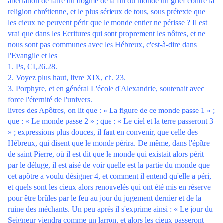
aberration de faire du dogme de la fin du monde un grief contre la
religion chrétienne, et le plus sérieux de tous, sous prétexte que
les cieux ne peuvent périr que le monde entier ne périsse ? Il est
vrai que dans les Ecritures qui sont proprement les nôtres, et ne
nous sont pas communes avec les Hébreux, c'est-à-dire dans
l'Evangile et les
1. Ps, CI,26.28.
2. Voyez plus haut, livre XIX, ch. 23.
3. Porphyre, et en général L'école d'Alexandrie, soutenait avec
force l'éternité de l'univers.
livres des Apôtres, on lit que : « La figure de ce monde passe 1 » ;
que : « Le monde passe 2 » ; que : « Le ciel et la terre passeront 3
» ; expressions plus douces, il faut en convenir, que celle des
Hébreux, qui disent que le monde périra. De même, dans l'épître
de saint Pierre, où il est dit que le monde qui existait alors périt
par le déluge, il est aisé de voir quelle est la partie du monde que
cet apôtre a voulu désigner 4, et comment il entend qu'elle a péri,
et quels sont les cieux alors renouvelés qui ont été mis en réserve
pour être brûles par le feu au jour du jugement dernier et de la
ruine des méchants. Un peu après il s'exprime ainsi : « Le jour du
Seigneur viendra comme un larron, et alors les cieux passeront