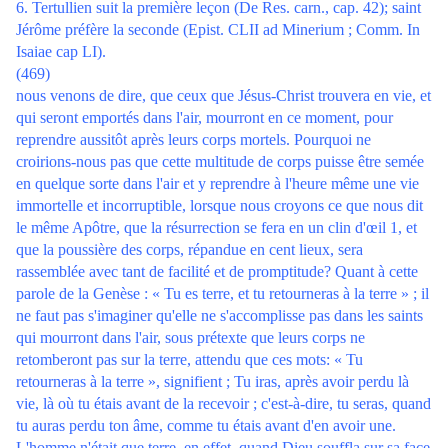
6. Tertullien suit la première leçon (De Res. carn., cap. 42); saint
Jérôme préfère la seconde (Epist. CLII ad Minerium ; Comm. In
Isaiae cap LI).
(469)
nous venons de dire, que ceux que Jésus-Christ trouvera en vie, et
qui seront emportés dans l'air, mourront en ce moment, pour
reprendre aussitôt après leurs corps mortels. Pourquoi ne
croirions-nous pas que cette multitude de corps puisse être semée
en quelque sorte dans l'air et y reprendre à l'heure même une vie
immortelle et incorruptible, lorsque nous croyons ce que nous dit
le même Apôtre, que la résurrection se fera en un clin d'œil 1, et
que la poussière des corps, répandue en cent lieux, sera
rassemblée avec tant de facilité et de promptitude? Quant à cette
parole de la Genèse : « Tu es terre, et tu retourneras à la terre » ; il
ne faut pas s'imaginer qu'elle ne s'accomplisse pas dans les saints
qui mourront dans l'air, sous prétexte que leurs corps ne
retomberont pas sur la terre, attendu que ces mots: « Tu
retourneras à la terre », signifient ; Tu iras, après avoir perdu là
vie, là où tu étais avant de la recevoir ; c'est-à-dire, tu seras, quand
tu auras perdu ton âme, comme tu étais avant d'en avoir une.
L'homme n'était que terre, en effet, quand Dieu souffla sur sa face