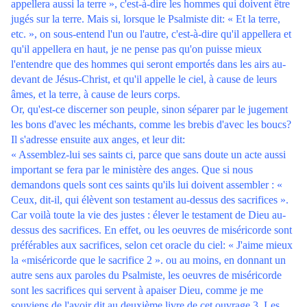
appellera aussi la terre », c'est-à-dire les hommes qui doivent être
jugés sur la terre. Mais si, lorsque le Psalmiste dit: « Et la terre,
etc. », on sous-entend l'un ou l'autre, c'est-à-dire qu'il appellera et
qu'il appellera en haut, je ne pense pas qu'on puisse mieux
l'entendre que des hommes qui seront emportés dans les airs au-
devant de Jésus-Christ, et qu'il appelle le ciel, à cause de leurs
âmes, et la terre, à cause de leurs corps.
Or, qu'est-ce discerner son peuple, sinon séparer par le jugement
les bons d'avec les méchants, comme les brebis d'avec les boucs?
Il s'adresse ensuite aux anges, et leur dit:
« Assemblez-lui ses saints ci, parce que sans doute un acte aussi
important se fera par le ministère des anges. Que si nous
demandons quels sont ces saints qu'ils lui doivent assembler : «
Ceux, dit-il, qui élèvent son testament au-dessus des sacrifices ».
Car voilà toute la vie des justes : élever le testament de Dieu au-
dessus des sacrifices. En effet, ou les oeuvres de miséricorde sont
préférables aux sacrifices, selon cet oracle du ciel: « J'aime mieux
la «miséricorde que le sacrifice 2 ». ou au moins, en donnant un
autre sens aux paroles du Psalmiste, les oeuvres de miséricorde
sont les sacrifices qui servent à apaiser Dieu, comme je me
souviens de l'avoir dit au deuxième livre de cet ouvrage 3. Les