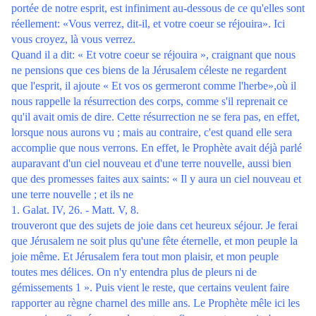
portée de notre esprit, est infiniment au-dessous de ce qu'elles sont
réellement: «Vous verrez, dit-il, et votre coeur se réjouira». Ici
vous croyez, là vous verrez.
Quand il a dit: « Et votre coeur se réjouira », craignant que nous
ne pensions que ces biens de la Jérusalem céleste ne regardent
que l'esprit, il ajoute « Et vos os germeront comme l'herbe»,où il
nous rappelle la résurrection des corps, comme s'il reprenait ce
qu'il avait omis de dire. Cette résurrection ne se fera pas, en effet,
lorsque nous aurons vu ; mais au contraire, c'est quand elle sera
accomplie que nous verrons. En effet, le Prophète avait déjà parlé
auparavant d'un ciel nouveau et d'une terre nouvelle, aussi bien
que des promesses faites aux saints: « Il y aura un ciel nouveau et
une terre nouvelle ; et ils ne
1. Galat. IV, 26. - Matt. V, 8.
trouveront que des sujets de joie dans cet heureux séjour. Je ferai
que Jérusalem ne soit plus qu'une fête éternelle, et mon peuple la
joie même. Et Jérusalem fera tout mon plaisir, et mon peuple
toutes mes délices. On n'y entendra plus de pleurs ni de
gémissements 1 ». Puis vient le reste, que certains veulent faire
rapporter au règne charnel des mille ans. Le Prophète mêle ici les