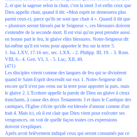
2, et que la sagesse selon la chair, c'est la mort 3 et enfin ceux que
Dieu appelle chair, quand il dit: «Mon esprit ne demeurera plus
parmi ceux-ci, parce qu'ils ne sont que chair 4 ». Quand il dit que
« plusieurs seront blessés par le Seigneur », ces blessures doivent
s'entendre de la seconde mort. Il est vrai qu'on peut prendre aussi
en bonne part le feu, le glaive elles blessures. Notre-Seigneur dit
lui-même qu'il est venu pour apporter le feu sur la terre 5.
1. Isa. LXV, 17-16 sec, sec. LXX. - 2. Philipp. III, 19. - 3. Rom.
VIII, 6.- 4. Gen. VI, 3. - 5. Luc, XII, 49.
(471)
Les disciples virent comme des langues de feu qui se divisèrent
quand le Saint-Esprit descendit sur eux 1. Notre-Seigneur dit
encore qu'il n'est pas venu sur la terre pour apporter la paix, mais
le glaive 2. L'Ecriture appelle la parole de Dieu un glaive à cieux
tranchants, à cause des deux Testaments 3 et dans le Cantique des
cantiques, l'Eglise s'écrie qu'elle est blessée d'amour comme d'un
trait 4. Mais ici, où il est clair que Dieu vient pour exécuter ses
vengeances, on voit de quelle façon toutes ces expressions
doivent s'expliquer.
Après avoir brièvement indiqué ceux qui seront consumés par ce