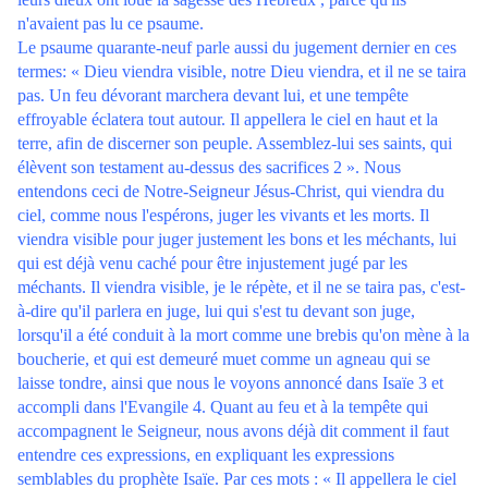
n'avaient pas lu ce psaume.
Le psaume quarante-neuf parle aussi du jugement dernier en ces
termes: « Dieu viendra visible, notre Dieu viendra, et il ne se taira
pas. Un feu dévorant marchera devant lui, et une tempête
effroyable éclatera tout autour. Il appellera le ciel en haut et la
terre, afin de discerner son peuple. Assemblez-lui ses saints, qui
élèvent son testament au-dessus des sacrifices 2 ». Nous
entendons ceci de Notre-Seigneur Jésus-Christ, qui viendra du
ciel, comme nous l'espérons, juger les vivants et les morts. Il
viendra visible pour juger justement les bons et les méchants, lui
qui est déjà venu caché pour être injustement jugé par les
méchants. Il viendra visible, je le répète, et il ne se taira pas, c'est-
à-dire qu'il parlera en juge, lui qui s'est tu devant son juge,
lorsqu'il a été conduit à la mort comme une brebis qu'on mène à la
boucherie, et qui est demeuré muet comme un agneau qui se
laisse tondre, ainsi que nous le voyons annoncé dans Isaïe 3 et
accompli dans l'Evangile 4. Quant au feu et à la tempête qui
accompagnent le Seigneur, nous avons déjà dit comment il faut
entendre ces expressions, en expliquant les expressions
semblables du prophète Isaïe. Par ces mots : « Il appellera le ciel