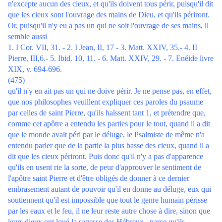
n'excepte aucun des cieux, et qu'ils doivent tous périr, puisqu'il dit
que les cieux sont l'ouvrage des mains de Dieu, et qu'ils périront.
Or, puisqu'il n'y eu a pas un qui ne soit l'ouvrage de ses mains, il
semble aussi
1. I Cor. VII, 31. - 2. I Jean, II, 17 - 3. Matt. XXIV, 35.- 4. II
Pierre, III,6.- 5. Ibid. 10, 11. - 6. Matt. XXIV, 29. - 7. Enéide livre
XIX, v. 694-696.
(475)
qu'il n'y en ait pas un qui ne doive périr. Je ne pense pas, en effet,
que nos philosophes veuillent expliquer ces paroles du psaume
par celles de saint Pierre, qu'ils haïssent tant 1, et prétendre que,
comme cet apôtre a entendu les parties pour le tout, quand il a dit
que le monde avait péri par le déluge, le Psalmiste de même n'a
entendu parler que de la partie la plus basse des cieux, quand il a
dit que les cieux périront. Puis donc qu'il n'y a pas d'apparence
qu'ils en usent rie la sorte, de peur d'approuver le sentiment de
l'apôtre saint Pierre et d'être obligés de donner à ce dernier
embrasement autant de pouvoir qu'il en donne au déluge, eux qui
soutiennent qu'il est impossible que tout le genre humain périsse
par les eaux et le feu, il ne leur reste autre chose à dire, sinon que
leurs dieux ont loué la sagesse des Hébreux , parce qu'ils