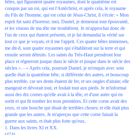
bêtes, qui figuraient quatre royaumes, dont le quatrième est
conquis par un roi, qui est l'Antéchrist, et après cela, le royaume
du Fils de l'homme, qui est celui de Jésus-Christ, il s'écrie: « Mon
esprit fut saisi d'horreur; moi, Daniel, je demeurai tout épouvanté,
et les visions de ma tête me troublèrent. Je m'approchai donc de
l'un de ceux qui étaient présents, et je lui demandai la vérité sur
tout ce que je voyais, et il me l'apprit. Ces quatre bêtes immenses,
me dit-il, sont quatre royaumes qui s'établiront sur la terre et qui
ensuite seront détruits. Les saints du Très-Haut prendront leur
place et régneront jusque dans le siècle et jusque dans le siècle des
siècles ». - « Après cela, poursuit Daniel, je m'enquis avec soin
quelle était la quatrième bête, si différente des autres, et beaucoup
plus terrible, car ses dents étaient de fer, et ses ongles d'airain; elle
mangeait et dévorait tout, et foulait tout aux pieds. Je m'informai
aussi des dix cornes qu'elle avait à la tête, et d'une autre qui en
sortit et qui fit tomber les trois premières. Et cette corne avait des
yeux, et une bouche qui disait de terribles choses; et elle était plus
grande que les autres. Je m'aperçus que cette corne faisait la
guerre aux saints, et était plus forte qu'eux,
1. Dans les livres XI et XX.
(474)