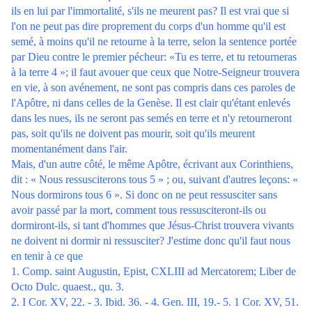
ils en lui par l'immortalité, s'ils ne meurent pas? Il est vrai que si
l'on ne peut pas dire proprement du corps d'un homme qu'il est
semé, à moins qu'il ne retourne à la terre, selon la sentence portée
par Dieu contre le premier pécheur: «Tu es terre, et tu retourneras
à la terre 4 »; il faut avouer que ceux que Notre-Seigneur trouvera
en vie, à son avénement, ne sont pas compris dans ces paroles de
l'Apôtre, ni dans celles de la Genèse. Il est clair qu'étant enlevés
dans les nues, ils ne seront pas semés en terre et n'y retourneront
pas, soit qu'ils ne doivent pas mourir, soit qu'ils meurent
momentanément dans l'air.
Mais, d'un autre côté, le même Apôtre, écrivant aux Corinthiens,
dit : « Nous ressusciterons tous 5 » ; ou, suivant d'autres leçons: «
Nous dormirons tous 6 ». Si donc on ne peut ressusciter sans
avoir passé par la mort, comment tous ressusciteront-ils ou
dormiront-ils, si tant d'hommes que Jésus-Christ trouvera vivants
ne doivent ni dormir ni ressusciter? J'estime donc qu'il faut nous
en tenir à ce que
1. Comp. saint Augustin, Epist, CXLIII ad Mercatorem; Liber de
Octo Dulc. quaest., qu. 3.
2. I Cor. XV, 22. - 3. Ibid. 36. - 4. Gen. III, 19.- 5. 1 Cor. XV, 51.