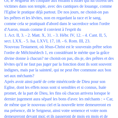
Or, le Seigneur les compare aux enfants d'Israël qui lui offrent des
victimes dans son temple, avec des cantiques de louange, comme
l'Eglise le pratique déjà partout. De nos jours, ne choisit-on pas
les prêtres et les lévites, non en regardant la race et le sang,
comme cela se pratiquait d'abord dans le sacerdoce selon l'ordre
d'Aaron, muais comme il convient à l'esprit du
1. Act. II, 3. - 2. Matt. X, 31. - 3. Hébr. IV, 12. - 4. Cant. II, 5,
sect. LXX. - 5. Isa. LXVI, 17, 18. - 6. Rom. III, 23.
Nouveau Testament, où Jésus-Christ est le souverain prêtre selon
l'ordre de Mélchisédech 1, en considérant le mérite que la grâce
divine donne à chacun? ne choisit-on pas, dis-je, des prêtres et des
lévites qu'il ne faut pas juger par la fonction dont ils sont souvent
indignes, mais par la sainteté, qui ne peut être commune aux bon
set aux méchants?
Après avoir ainsi parlé de cette miséricorde de Dieu pour son
Eglise, dont les effets nous sont si sensibles et si connus, Isaïe
promet, de la part de Dieu, les fins où chacun arrivera lorsque le
dernier jugement aura séparé les bons d'avec les méchants : « Car,
de même que le nouveau ciel et la nouvelle terre demeureront en
ma présence, dit le Seigneur, ainsi votre semence et votre nom
demeureront devant moi; et ils passeront de mois en mois et de