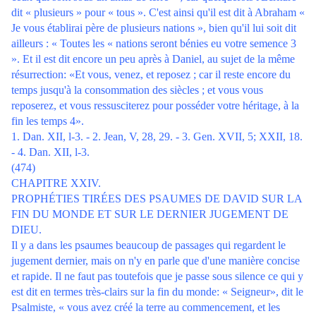
dit « plusieurs » pour « tous ». C'est ainsi qu'il est dit à Abraham «
Je vous établirai père de plusieurs nations », bien qu'il lui soit dit
ailleurs : « Toutes les « nations seront bénies eu votre semence 3
». Et il est dit encore un peu après à Daniel, au sujet de la même
résurrection: «Et vous, venez, et reposez ; car il reste encore du
temps jusqu'à la consommation des siècles ; et vous vous
reposerez, et vous ressusciterez pour posséder votre héritage, à la
fin les temps 4».
1. Dan. XII, l-3. - 2. Jean, V, 28, 29. - 3. Gen. XVII, 5; XXII, 18.
- 4. Dan. XII, l-3.
(474)
CHAPITRE XXIV.
PROPHÉTIES TIRÉES DES PSAUMES DE DAVID SUR LA
FIN DU MONDE ET SUR LE DERNIER JUGEMENT DE
DIEU.
Il y a dans les psaumes beaucoup de passages qui regardent le
jugement dernier, mais on n'y en parle que d'une manière concise
et rapide. Il ne faut pas toutefois que je passe sous silence ce qui y
est dit en termes très-clairs sur la fin du monde: « Seigneur», dit le
Psalmiste, « vous avez créé la terre au commencement, et les