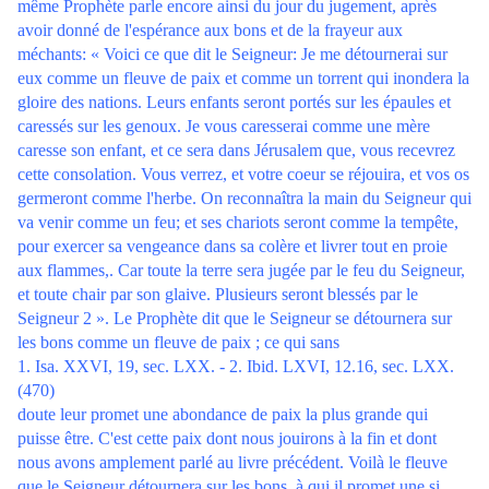
même Prophète parle encore ainsi du jour du jugement, après
avoir donné de l'espérance aux bons et de la frayeur aux
méchants: « Voici ce que dit le Seigneur: Je me détournerai sur
eux comme un fleuve de paix et comme un torrent qui inondera la
gloire des nations. Leurs enfants seront portés sur les épaules et
caressés sur les genoux. Je vous caresserai comme une mère
caresse son enfant, et ce sera dans Jérusalem que, vous recevrez
cette consolation. Vous verrez, et votre coeur se réjouira, et vos os
germeront comme l'herbe. On reconnaîtra la main du Seigneur qui
va venir comme un feu; et ses chariots seront comme la tempête,
pour exercer sa vengeance dans sa colère et livrer tout en proie
aux flammes,. Car toute la terre sera jugée par le feu du Seigneur,
et toute chair par son glaive. Plusieurs seront blessés par le
Seigneur 2 ». Le Prophète dit que le Seigneur se détournera sur
les bons comme un fleuve de paix ; ce qui sans
1. Isa. XXVI, 19, sec. LXX. - 2. Ibid. LXVI, 12.16, sec. LXX.
(470)
doute leur promet une abondance de paix la plus grande qui
puisse être. C'est cette paix dont nous jouirons à la fin et dont
nous avons amplement parlé au livre précédent. Voilà le fleuve
que le Seigneur détournera sur les bons, à qui il promet une si