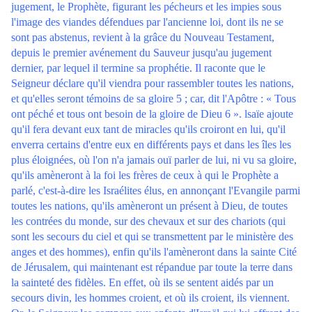
jugement, le Prophète, figurant les pécheurs et les impies sous
l'image des viandes défendues par l'ancienne loi, dont ils ne se
sont pas abstenus, revient à la grâce du Nouveau Testament,
depuis le premier avénement du Sauveur jusqu'au jugement
dernier, par lequel il termine sa prophétie. Il raconte que le
Seigneur déclare qu'il viendra pour rassembler toutes les nations,
et qu'elles seront témoins de sa gloire 5 ; car, dit l'Apôtre : « Tous
ont péché et tous ont besoin de la gloire de Dieu 6 ». lsaïe ajoute
qu'il fera devant eux tant de miracles qu'ils croiront en lui, qu'il
enverra certains d'entre eux en différents pays et dans les îles les
plus éloignées, où l'on n'a jamais ouï parler de lui, ni vu sa gloire,
qu'ils amèneront à la foi les frères de ceux à qui le Prophète a
parlé, c'est-à-dire les Israélites élus, en annonçant l'Evangile parmi
toutes les nations, qu'ils amèneront un présent à Dieu, de toutes
les contrées du monde, sur des chevaux et sur des chariots (qui
sont les secours du ciel et qui se transmettent par le ministère des
anges et des hommes), enfin qu'ils l'amèneront dans la sainte Cité
de Jérusalem, qui maintenant est répandue par toute la terre dans
la sainteté des fidèles. En effet, où ils se sentent aidés par un
secours divin, les hommes croient, et où ils croient, ils viennent.