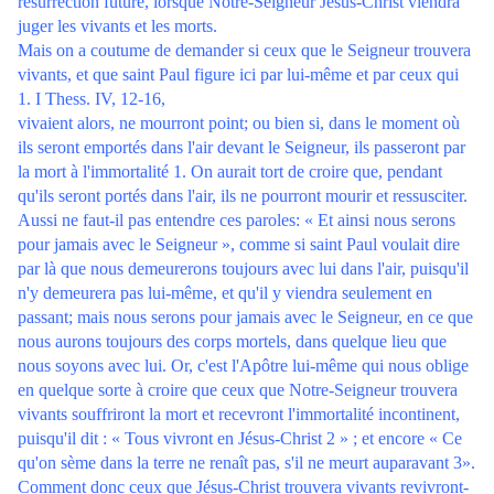
résurrection future, lorsque Notre-Seigneur Jésus-Christ viendra
juger les vivants et les morts.
Mais on a coutume de demander si ceux que le Seigneur trouvera
vivants, et que saint Paul figure ici par lui-même et par ceux qui
1. I Thess. IV, 12-16,
vivaient alors, ne mourront point; ou bien si, dans le moment où
ils seront emportés dans l'air devant le Seigneur, ils passeront par
la mort à l'immortalité 1. On aurait tort de croire que, pendant
qu'ils seront portés dans l'air, ils ne pourront mourir et ressusciter.
Aussi ne faut-il pas entendre ces paroles: « Et ainsi nous serons
pour jamais avec le Seigneur », comme si saint Paul voulait dire
par là que nous demeurerons toujours avec lui dans l'air, puisqu'il
n'y demeurera pas lui-même, et qu'il y viendra seulement en
passant; mais nous serons pour jamais avec le Seigneur, en ce que
nous aurons toujours des corps mortels, dans quelque lieu que
nous soyons avec lui. Or, c'est l'Apôtre lui-même qui nous oblige
en quelque sorte à croire que ceux que Notre-Seigneur trouvera
vivants souffriront la mort et recevront l'immortalité incontinent,
puisqu'il dit : « Tous vivront en Jésus-Christ 2 » ; et encore « Ce
qu'on sème dans la terre ne renaît pas, s'il ne meurt auparavant 3».
Comment donc ceux que Jésus-Christ trouvera vivants revivront-