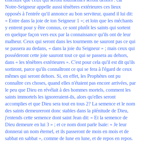
Notre-Seigneur appelle aussi ténèbres extérieures ces lieux
opposés à l'entrée qu'il annonce au bon serviteur, quand il lui dit:
« Entre dans la joie de ton Seigneur 1 »; et loin que les méchants
y entrent pour y être connus, ce sont plutôt les saints qui sortent
en quelque façon vers eux par la connaissance qu'ils ont de leur
malheur. Ceux qui seront dans les tourments ne sauront pas ce qui
se passera au dedans, « dans la joie du Seigneur » ; mais ceux qui
posséderont cette joie sauront tout ce qui se passera au dehors,
dans « les ténèbres extérieures ». C'est pour cela qu'il est dit qu'ils
sortiront, parce qu'ils connaîtront ce qui se fera à l'égard de ceux
mêmes qui seront dehors. Si, en effet, les Prophètes ont pu
connaître ces choses, quand elles n'étaient pas encore arrivées, par
le peu que Dieu en révélait à des hommes mortels, comment les
saints immortels les ignoreraient-ils, alors qu'elles seront
accomplies et que Dieu sera tout en tous 2? La semence et le nom
des saints demeureront donc stables dans la plénitude de Dieu,
j'entends cette semence dont saint Jean dit: « Et la semence de
Dieu demeure en lui 3 » ; et ce nom dont parle Isaïe: « Je leur
donnerai un nom éternel, et ils passeront de mois en mois et de
sabbat en sabbat », comme de lune en lune, et de repos en repos.