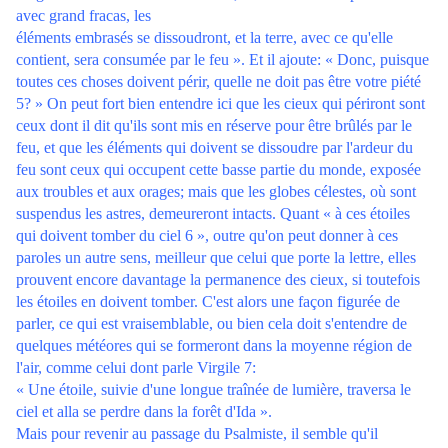
avec grand fracas, les
éléments embrasés se dissoudront, et la terre, avec ce qu'elle
contient, sera consumée par le feu ». Et il ajoute: « Donc, puisque
toutes ces choses doivent périr, quelle ne doit pas être votre piété
5? » On peut fort bien entendre ici que les cieux qui périront sont
ceux dont il dit qu'ils sont mis en réserve pour être brûlés par le
feu, et que les éléments qui doivent se dissoudre par l'ardeur du
feu sont ceux qui occupent cette basse partie du monde, exposée
aux troubles et aux orages; mais que les globes célestes, où sont
suspendus les astres, demeureront intacts. Quant « à ces étoiles
qui doivent tomber du ciel 6 », outre qu'on peut donner à ces
paroles un autre sens, meilleur que celui que porte la lettre, elles
prouvent encore davantage la permanence des cieux, si toutefois
les étoiles en doivent tomber. C'est alors une façon figurée de
parler, ce qui est vraisemblable, ou bien cela doit s'entendre de
quelques météores qui se formeront dans la moyenne région de
l'air, comme celui dont parle Virgile 7:
« Une étoile, suivie d'une longue traînée de lumière, traversa le
ciel et alla se perdre dans la forêt d'Ida ».
Mais pour revenir au passage du Psalmiste, il semble qu'il