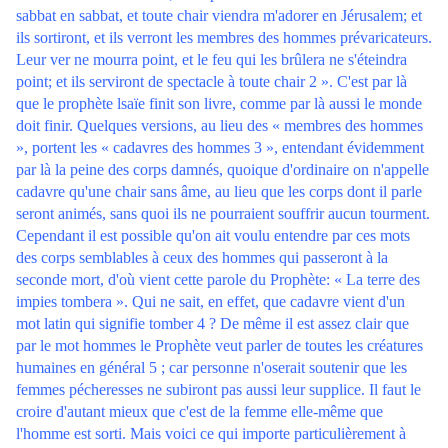
sabbat en sabbat, et toute chair viendra m'adorer en Jérusalem; et
ils sortiront, et ils verront les membres des hommes prévaricateurs.
Leur ver ne mourra point, et le feu qui les brûlera ne s'éteindra
point; et ils serviront de spectacle à toute chair 2 ». C'est par là
que le prophète lsaïe finit son livre, comme par là aussi le monde
doit finir. Quelques versions, au lieu des « membres des hommes
», portent les « cadavres des hommes 3 », entendant évidemment
par là la peine des corps damnés, quoique d'ordinaire on n'appelle
cadavre qu'une chair sans âme, au lieu que les corps dont il parle
seront animés, sans quoi ils ne pourraient souffrir aucun tourment.
Cependant il est possible qu'on ait voulu entendre par ces mots
des corps semblables à ceux des hommes qui passeront à la
seconde mort, d'où vient cette parole du Prophète: « La terre des
impies tombera ». Qui ne sait, en effet, que cadavre vient d'un
mot latin qui signifie tomber 4 ? De même il est assez clair que
par le mot hommes le Prophète veut parler de toutes les créatures
humaines en général 5 ; car personne n'oserait soutenir que les
femmes pécheresses ne subiront pas aussi leur supplice. Il faut le
croire d'autant mieux que c'est de la femme elle-même que
l'homme est sorti. Mais voici ce qui importe particulièrement à