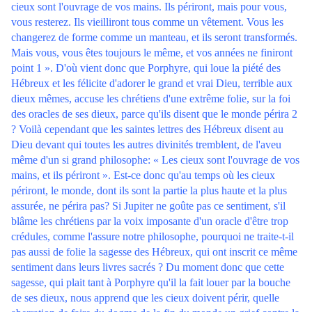
cieux sont l'ouvrage de vos mains. Ils périront, mais pour vous,
vous resterez. Ils vieilliront tous comme un vêtement. Vous les
changerez de forme comme un manteau, et ils seront transformés.
Mais vous, vous êtes toujours le même, et vos années ne finiront
point 1 ». D'où vient donc que Porphyre, qui loue la piété des
Hébreux et les félicite d'adorer le grand et vrai Dieu, terrible aux
dieux mêmes, accuse les chrétiens d'une extrême folie, sur la foi
des oracles de ses dieux, parce qu'ils disent que le monde périra 2
? Voilà cependant que les saintes lettres des Hébreux disent au
Dieu devant qui toutes les autres divinités tremblent, de l'aveu
même d'un si grand philosophe: « Les cieux sont l'ouvrage de vos
mains, et ils périront ». Est-ce donc qu'au temps où les cieux
périront, le monde, dont ils sont la partie la plus haute et la plus
assurée, ne périra pas? Si Jupiter ne goûte pas ce sentiment, s'il
blâme les chrétiens par la voix imposante d'un oracle d'être trop
crédules, comme l'assure notre philosophe, pourquoi ne traite-t-il
pas aussi de folie la sagesse des Hébreux, qui ont inscrit ce même
sentiment dans leurs livres sacrés ? Du moment donc que cette
sagesse, qui plait tant à Porphyre qu'il la fait louer par la bouche
de ses dieux, nous apprend que les cieux doivent périr, quelle