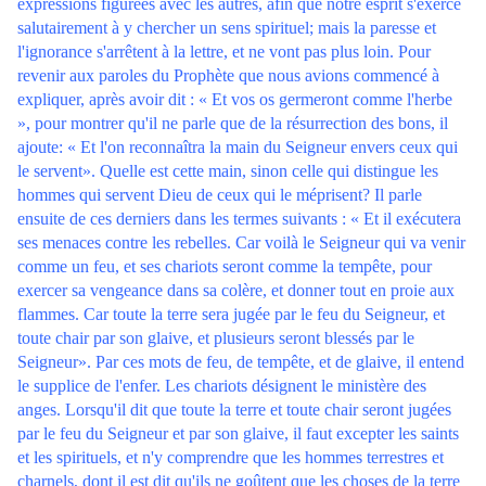
expressions figurées avec les autres, afin que notre esprit s'exerce
salutairement à y chercher un sens spirituel; mais la paresse et
l'ignorance s'arrêtent à la lettre, et ne vont pas plus loin. Pour
revenir aux paroles du Prophète que nous avions commencé à
expliquer, après avoir dit : « Et vos os germeront comme l'herbe
», pour montrer qu'il ne parle que de la résurrection des bons, il
ajoute: « Et l'on reconnaîtra la main du Seigneur envers ceux qui
le servent». Quelle est cette main, sinon celle qui distingue les
hommes qui servent Dieu de ceux qui le méprisent? Il parle
ensuite de ces derniers dans les termes suivants : « Et il exécutera
ses menaces contre les rebelles. Car voilà le Seigneur qui va venir
comme un feu, et ses chariots seront comme la tempête, pour
exercer sa vengeance dans sa colère, et donner tout en proie aux
flammes. Car toute la terre sera jugée par le feu du Seigneur, et
toute chair par son glaive, et plusieurs seront blessés par le
Seigneur». Par ces mots de feu, de tempête, et de glaive, il entend
le supplice de l'enfer. Les chariots désignent le ministère des
anges. Lorsqu'il dit que toute la terre et toute chair seront jugées
par le feu du Seigneur et par son glaive, il faut excepter les saints
et les spirituels, et n'y comprendre que les hommes terrestres et
charnels, dont il est dit qu'ils ne goûtent que les choses de la terre