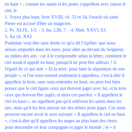
en haut » ; comme les saints et les justes s'appellent avec raison le
ciel, le
1. Voyez plus haut, livre XVIII, ch. 53 et 54, l'oracle où saint
Pierre est accusé d'être un magicien.
2. Ps. XLIX, 3-5. - 3. Isa. LIII, 7. - 4. Matt. XXVI, 63.
5. Au ch. XXI.
Psalmiste veut dire sans doute ce qu'a dit l'Apôtre: que nous
serons emportés dans les nues, pour aller au-devant du Seigneur,
au milieu des airs : car à le comprendre selon la lettre, comment le
ciel serait-il appelé en haut, puisqu'il ne peut être ailleurs ? A
l'égard de ce qui suit: « Et la terre, pour faire la séparation de son
peuple », si l'on sous-entend seulement il appellera, c'est-à-dire il
appellera la terre, sans sous-entendre en haut, on peut fort bien
penser que le ciel figure ceux qui doivent juger avec lui, et la terre
ceux qui doivent être jugés; et alors ces paroles: « Il appellera le
ciel en haut », ne signifient pas qu'il enlèvera les saints dans les
airs, mais qu'il les fera asseoir sur des trônes pour juger. Ces mots
peuvent encore avoir le sens suivant: « Il appellera le ciel en haut
», c'est-à-dire qu'il appellera les anges au plus haut des cieux,
pour descendre en leur compagnie et juger le monde ; et « il