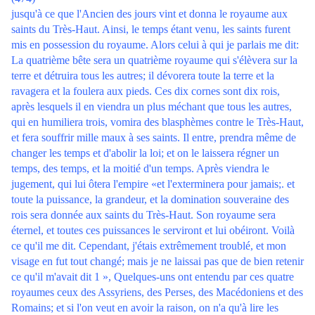
jusqu'à ce que l'Ancien des jours vint et donna le royaume aux
saints du Très-Haut. Ainsi, le temps étant venu, les saints furent
mis en possession du royaume. Alors celui à qui je parlais me dit:
La quatrième bête sera un quatrième royaume qui s'élèvera sur la
terre et détruira tous les autres; il dévorera toute la terre et la
ravagera et la foulera aux pieds. Ces dix cornes sont dix rois,
après lesquels il en viendra un plus méchant que tous les autres,
qui en humiliera trois, vomira des blasphèmes contre le Très-Haut,
et fera souffrir mille maux à ses saints. Il entre, prendra même de
changer les temps et d'abolir la loi; et on le laissera régner un
temps, des temps, et la moitié d'un temps. Après viendra le
jugement, qui lui ôtera l'empire «et l'exterminera pour jamais;. et
toute la puissance, la grandeur, et la domination souveraine des
rois sera donnée aux saints du Très-Haut. Son royaume sera
éternel, et toutes ces puissances le serviront et lui obéiront. Voilà
ce qu'il me dit. Cependant, j'étais extrêmement troublé, et mon
visage en fut tout changé; mais je ne laissai pas que de bien retenir
ce qu'il m'avait dit 1 », Quelques-uns ont entendu par ces quatre
royaumes ceux des Assyriens, des Perses, des Macédoniens et des
Romains; et si l'on veut en avoir la raison, on n'a qu'à lire les