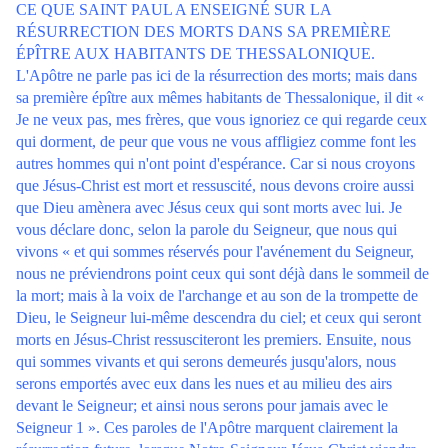
CE QUE SAINT PAUL A ENSEIGNÉ SUR LA
RÉSURRECTION DES MORTS DANS SA PREMIÈRE
ÉPÎTRE AUX HABITANTS DE THESSALONIQUE.
L'Apôtre ne parle pas ici de la résurrection des morts; mais dans
sa première épître aux mêmes habitants de Thessalonique, il dit «
Je ne veux pas, mes frères, que vous ignoriez ce qui regarde ceux
qui dorment, de peur que vous ne vous affligiez comme font les
autres hommes qui n'ont point d'espérance. Car si nous croyons
que Jésus-Christ est mort et ressuscité, nous devons croire aussi
que Dieu amènera avec Jésus ceux qui sont morts avec lui. Je
vous déclare donc, selon la parole du Seigneur, que nous qui
vivons « et qui sommes réservés pour l'avénement du Seigneur,
nous ne préviendrons point ceux qui sont déjà dans le sommeil de
la mort; mais à la voix de l'archange et au son de la trompette de
Dieu, le Seigneur lui-même descendra du ciel; et ceux qui seront
morts en Jésus-Christ ressusciteront les premiers. Ensuite, nous
qui sommes vivants et qui serons demeurés jusqu'alors, nous
serons emportés avec eux dans les nues et au milieu des airs
devant le Seigneur; et ainsi nous serons pour jamais avec le
Seigneur 1 ». Ces paroles de l'Apôtre marquent clairement la