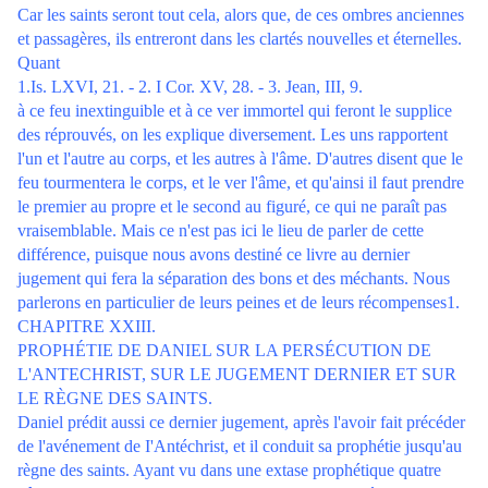
Car les saints seront tout cela, alors que, de ces ombres anciennes
et passagères, ils entreront dans les clartés nouvelles et éternelles.
Quant
1.Is. LXVI, 21. - 2. I Cor. XV, 28. - 3. Jean, III, 9.
à ce feu inextinguible et à ce ver immortel qui feront le supplice
des réprouvés, on les explique diversement. Les uns rapportent
l'un et l'autre au corps, et les autres à l'âme. D'autres disent que le
feu tourmentera le corps, et le ver l'âme, et qu'ainsi il faut prendre
le premier au propre et le second au figuré, ce qui ne paraît pas
vraisemblable. Mais ce n'est pas ici le lieu de parler de cette
différence, puisque nous avons destiné ce livre au dernier
jugement qui fera la séparation des bons et des méchants. Nous
parlerons en particulier de leurs peines et de leurs récompenses1.
CHAPITRE XXIII.
PROPHÉTIE DE DANIEL SUR LA PERSÉCUTION DE
L'ANTECHRIST, SUR LE JUGEMENT DERNIER ET SUR
LE RÈGNE DES SAINTS.
Daniel prédit aussi ce dernier jugement, après l'avoir fait précéder
de l'avénement de I'Antéchrist, et il conduit sa prophétie jusqu'au
règne des saints. Ayant vu dans une extase prophétique quatre