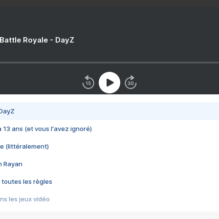
 Battle Royale - DayZ
 DayZ
 a 13 ans (et vous l'avez ignoré)
e (littéralement)
im Rayan
 toutes les règles
s les jeux vidéo
us choquant de Rockstar ? - Le scandale BULLY