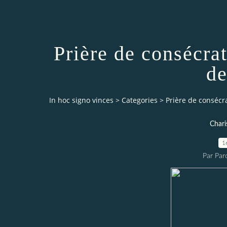
Prière de consécr
de
In hoc signo vinces
>
Categories
>
Prière de conséc
Chari
1
Par Par