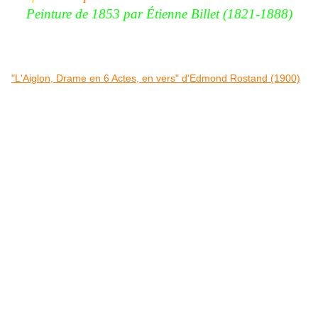
Peinture de
1853 par
Étienne Billet (1821-1888)
"L'Aiglon, Drame en 6 Actes, en vers" d'Edmond Rostand (1900)