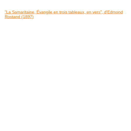
"La Samaritaine, Évangile en trois tableaux, en vers", d'Edmond
Rostand (1897)