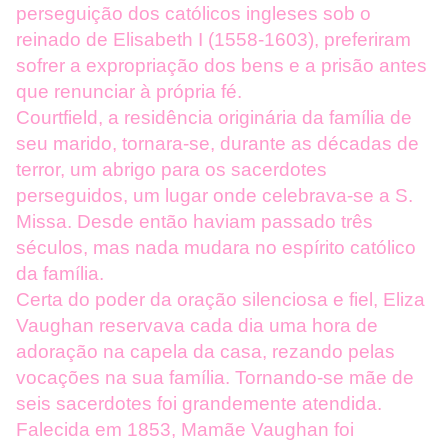
perseguição dos católicos ingleses sob o
reinado de Elisabeth I (1558-1603), preferiram
sofrer a expropriação dos bens e a prisão antes
que renunciar à própria fé.
Courtfield, a residência originária da família de
seu marido, tornara-se, durante as décadas de
terror, um abrigo para os sacerdotes
perseguidos, um lugar onde celebrava-se a S.
Missa. Desde então haviam passado três
séculos, mas nada mudara no espírito católico
da família.
Certa do poder da oração silenciosa e fiel, Eliza
Vaughan reservava cada dia uma hora de
adoração na capela da casa, rezando pelas
vocações na sua família. Tornando-se mãe de
seis sacerdotes foi grandemente atendida.
Falecida em 1853, Mamãe Vaughan foi