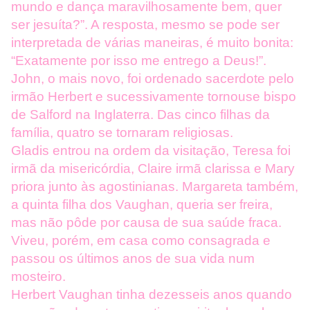
mundo e dança maravilhosamente bem, quer
ser jesuíta?”. A resposta, mesmo se pode ser
interpretada de várias maneiras, é muito bonita:
“Exatamente por isso me entrego a Deus!”.
John, o mais novo, foi ordenado sacerdote pelo
irmão Herbert e sucessivamente tornouse bispo
de Salford na Inglaterra. Das cinco filhas da
família, quatro se tornaram religiosas.
Gladis entrou na ordem da visitação, Teresa foi
irmã da misericórdia, Claire irmã clarissa e Mary
priora junto às agostinianas. Margareta também,
a quinta filha dos Vaughan, queria ser freira,
mas não pôde por causa de sua saúde fraca.
Viveu, porém, em casa como consagrada e
passou os últimos anos de sua vida num
mosteiro.
Herbert Vaughan tinha dezesseis anos quando