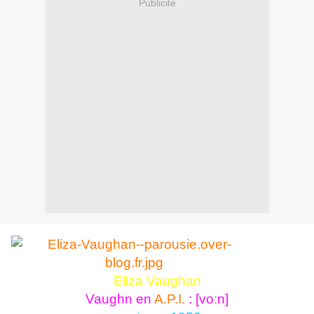
Publicité
Eliza Vaughan
Vaughn en
A.P.I.
: [voːn]