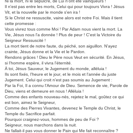
Ni la mort, ni le sépulcre, de Lui n'ont été vainqueurs !
Il n'est pas entre les morts, Celui qui pour toujours Vivra ! Jésus
Vit, et la nouvelle par le monde s'en ira !
Si le Christ ne ressuscite, vaine alors est notre Foi. Mais il tient
cette promesse :
Vous vivrez tous comme Moi ! Par Adam nous vient la mort. La
Vie, Jésus nous l'a donnée ! Plus de peur ! C'est la Victoire du
Seigneur Ressuscité !
La mort tient de notre faute, du péché, son aiguillon. N'ayez
crainte, Jésus donne et la Vie et le Pardon.
Rendons grâces ! Dieu le Père nous Veut en sécurité. En Jésus,
si l'homme espère, il vivra l'éternité.
À toi, Jésus Sauveur, le Jugement du monde, alléluia !
Ils sont fixés, l'heure et le jour, et le mois et l'année du juste
Jugement. Celui qui croit n'est pas soumis au Jugement :
Par la Foi, Il a connu l'Amour de Dieu. Semence de vie, Parole de
Dieu, viens et demeure en nous ! Alléluia !
Comme des enfants nouveau-nés, rejetez le mal, goûtez ce qui
est bon, aimez le Seigneur,
Comme des Pierres Vivantes, devenez le Temple du Christ, le
Temple du Sacrifice parfait.
Pourquoi craignez-vous, hommes de peu de Foi ?
Seigneur, nous marchons dans la nuit.
Ne fallait-il pas vous donner le Pain qui Me fait reconnaître ?