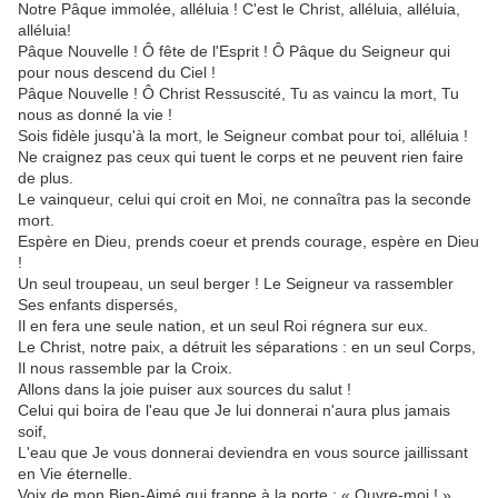
Notre Pâque immolée, alléluia ! C'est le Christ, alléluia, alléluia,
alléluia!
Pâque Nouvelle ! Ô fête de l'Esprit ! Ô Pâque du Seigneur qui
pour nous descend du Ciel !
Pâque Nouvelle ! Ô Christ Ressuscité, Tu as vaincu la mort, Tu
nous as donné la vie !
Sois fidèle jusqu'à la mort, le Seigneur combat pour toi, alléluia !
Ne craignez pas ceux qui tuent le corps et ne peuvent rien faire
de plus.
Le vainqueur, celui qui croit en Moi, ne connaîtra pas la seconde
mort.
Espère en Dieu, prends coeur et prends courage, espère en Dieu
!
Un seul troupeau, un seul berger ! Le Seigneur va rassembler
Ses enfants dispersés,
Il en fera une seule nation, et un seul Roi régnera sur eux.
Le Christ, notre paix, a détruit les séparations : en un seul Corps,
Il nous rassemble par la Croix.
Allons dans la joie puiser aux sources du salut !
Celui qui boira de l'eau que Je lui donnerai n'aura plus jamais
soif,
L'eau que Je vous donnerai deviendra en vous source jaillissant
en Vie éternelle.
Voix de mon Bien-Aimé qui frappe à la porte : « Ouvre-moi ! »