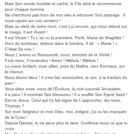
Mais Son exode humble et caché, le Fils aîné le recommence
pour chaque homme.
Ne cherchons pas hors de nos vies à retrouver Son passage : Il
nous rejoint sur nos sentiers !
Mais au-delà de notre mort, c'est Lui encore, qui nous attend sur
le rivage. Il est Vivant !
Il est Vivant ! Tu L'as vu la première. Parle, Marie de Magdala !
Hors du tombeau, debout dans la lumière, Il dit : « Marie ! »
C'était Sa voix !
Nous L'avons vu Ressuscité, nous, témoins de la Vérité !
Il est venu, Il reviendra ! Amen ! Alléluia ! Alléluia !
Le coeur brûlant, vous alliez, près du Maître, vers Emmaüs, sur
le chemin,
Nous étions deux ! Il s'est fait reconnaître, le soir, à la fraction du
pain !
Vous étiez onze, nous dit l'Écriture, la nuit couvrait Jérusalem,
Il a paru ! Il montrait Ses blessures ! Il a soufflé Son Esprit Saint !
Est-ce Jésus, Celui qui t'a fait signe de L'approcher, dis-nous,
Thomas ?
Sur mon Seigneur et mon Dieu, moi, indigne, j'ai vu les marques
de la Croix !
Depuis Damas, tu ne peux plus te taire. Confirme-nous ce que tu
crois.