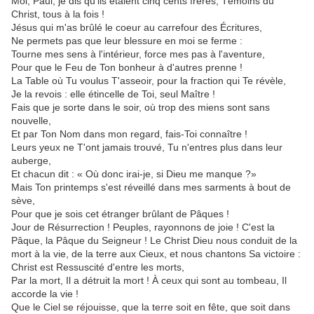
Moi, Paul, je dis qu'ils étaient cinq cents frères, Témoins du
Christ, tous à la fois !
Jésus qui m'as brûlé le coeur au carrefour des Écritures,
Ne permets pas que leur blessure en moi se ferme :
Tourne mes sens à l'intérieur, force mes pas à l'aventure,
Pour que le Feu de Ton bonheur à d'autres prenne !
La Table où Tu voulus T'asseoir, pour la fraction qui Te révèle,
Je la revois : elle étincelle de Toi, seul Maître !
Fais que je sorte dans le soir, où trop des miens sont sans
nouvelle,
Et par Ton Nom dans mon regard, fais-Toi connaître !
Leurs yeux ne T'ont jamais trouvé, Tu n'entres plus dans leur
auberge,
Et chacun dit : « Où donc irai-je, si Dieu me manque ?»
Mais Ton printemps s'est réveillé dans mes sarments à bout de
sève,
Pour que je sois cet étranger brûlant de Pâques !
Jour de Résurrection ! Peuples, rayonnons de joie ! C'est la
Pâque, la Pâque du Seigneur ! Le Christ Dieu nous conduit de la
mort à la vie, de la terre aux Cieux, et nous chantons Sa victoire :
Christ est Ressuscité d'entre les morts,
Par la mort, Il a détruit la mort ! À ceux qui sont au tombeau, Il
accorde la vie !
Que le Ciel se réjouisse, que la terre soit en fête, que soit dans