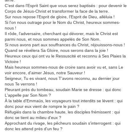
terre.
C'est dans l'Esprit Saint que vous serez baptisés : pour devenir le
Corps de Jésus-Christ et transformer la face de la terre.
Sur nous repose l'Esprit de gloire, l'Esprit de Dieu, alléluia !
Si l'on nous outrage pour le Nom du Christ, heureux sommes-
nous !
Il rôde, l'adversaire, cherchant qui dévorer, mais le Christ est
parmi nous, et nous sommes appelés de Son Nom.
Si nous avons part aux souffrances du Christ, réjouissons-nous !
Quand se révélera Sa Gloire, nous serons dans la joie !
Heureux ceux qui ont vu le Ressuscité et reconnu à Ses Plaies la
Victoire !
Mais heureux sommes-nous de croire sans avoir vu et, sans Le
voir encore, d'aimer Jésus, notre Sauveur !
Seigneur, Tu es vivant, nous T'avons reconnu, au dernier jour
nous Te verrons !
Pleurant près du tombeau, soudain Marie se dresse : qui donc
L'appelle par Son Nom ?
À la table d'Emmaüs, les voyageurs tout interdits se lèvent : qui
donc pour eux vient de rompre le pain ?
Réfugiés dans la chambre haute, les disciples frémissent : qui
donc se tient au milieu d'eux ?
Approchant du rivage, les pêcheurs soudain s'interrogent : qui
donc les attend près d'un feu ?