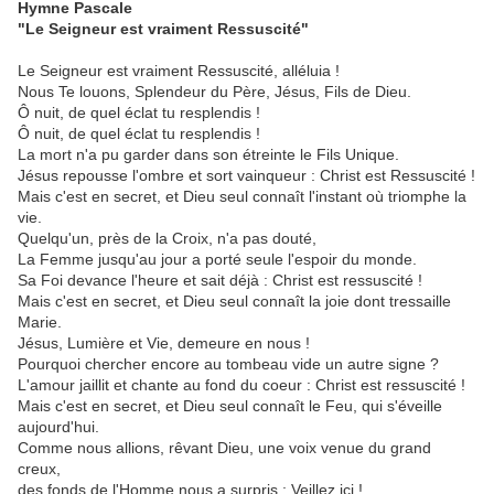
Hymne Pascale
"Le Seigneur est vraiment Ressuscité"
Le Seigneur est vraiment Ressuscité, alléluia !
Nous Te louons, Splendeur du Père, Jésus, Fils de Dieu.
Ô nuit, de quel éclat tu resplendis !
Ô nuit, de quel éclat tu resplendis !
La mort n'a pu garder dans son étreinte le Fils Unique.
Jésus repousse l'ombre et sort vainqueur : Christ est Ressuscité !
Mais c'est en secret, et Dieu seul connaît l'instant où triomphe la
vie.
Quelqu'un, près de la Croix, n'a pas douté,
La Femme jusqu'au jour a porté seule l'espoir du monde.
Sa Foi devance l'heure et sait déjà : Christ est ressuscité !
Mais c'est en secret, et Dieu seul connaît la joie dont tressaille
Marie.
Jésus, Lumière et Vie, demeure en nous !
Pourquoi chercher encore au tombeau vide un autre signe ?
L'amour jaillit et chante au fond du coeur : Christ est ressuscité !
Mais c'est en secret, et Dieu seul connaît le Feu, qui s'éveille
aujourd'hui.
Comme nous allions, rêvant Dieu, une voix venue du grand
creux,
des fonds de l'Homme nous a surpris : Veillez ici !