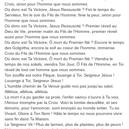
Croix, sinon pour l'homme que nous sommes.
Où donc est Ta Victoire, Jésus Ressuscité ? Fini le temps du
Serviteur, fini le soir du Fils de l'homme, finie la peur, sinon pour
l'homme que nous sommes.
Où donc est Ta Victoire, Jésus Ressuscité ? Premier réveil au
Dieu de Vie, premier matin du Fils de l'Homme, premier réveil
aussi pour l'homme que nous sommes.
Où donc est Ta Victoire, Ô mort du Premier-Né ? Encore le temps
des Golgotha, encore la soif au coeur de l'homme, immense
Croix du Fils de l'Homme que nous sommes.
Où donc est Ta Victoire, Ô mort du Premier-Né ? Viendra le
temps de nos soleils, viendra Ton Jour, Ô Fils de l'Homme, en Toi
réveil de tout cet homme que nous sommes.
Ton souffle est notre Pâque, louange à Toi, Seigneur Jésus !
Louange à Toi, Seigneur Jésus !
L'humble chemin de Ta Venue guide nos pas jusqu'au salut.
Alléluia, alléluia, alléluia.
La mort n'a pu garder sa proie, l'enfer vaincu s'ouvre à Ta voix,
l'Amour triomphe par la Croix. Voici la tombe descellée, et ses
témoins, pour l'annoncer, sont envoyés au monde entier. Tu es
Vivant, Gloire à Ton Nom ! Hâte le temps où nous pourrons vivre
sans fin dans Ta Maison.
Le Seigneur Vit ! Plus de larmes, plus de plaintes, plus de peurs !