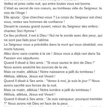
Veillez et priez cette nuit, qui entre toutes vous est bonne.
C'était au secret de nos coeurs, au tombeau vide du Seigneur, la
voix de l'Ange !
Elle ajouta : Que cherchez-vous ? Le corps du Seigneur est chez
vous, restez ses hommes de confiance !
Devant le caveau grand ouvert, retour du Seigneur des enfers :
chantez Son Hymne !
Ce lieu profond, il est à Dieu ! Nul ne le sonde avec des yeux, qui
ne sont pas faits pour l'abîme.
Le Seigneur vous a précédés dans la mort qui vous obsédait, vos
morts futures,
Allez donc sans crainte à la vie ! Jésus vous a déjà ravi dans Sa
Passion vos sépultures.
Quand Il disait à Ses amis : "Si vous saviez le don de Dieu !"
Nous avons asséché les sources de la vie,
Mais ce matin, alléluia ! Notre naissance a jailli du tombeau !
Alléluia, alléluia, Jésus est Vivant !
Quand Il disait à Ses amis : "Venez à moi, je suis le jour !" Nous
avons sacrifié aux forces de la nuit,
Mais ce matin, alléluia ! Notre lumière a jailli du tombeau !
Alléluia, alléluia, Jésus est Vivant !
Quand Il disait à Ses amis : "Je suis vainqueur, pourquoi trembler
?" Nous avons nié Dieu en face de la peur,