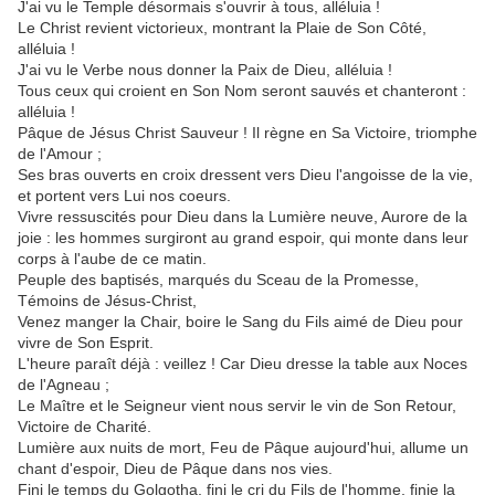
J'ai vu le Temple désormais s'ouvrir à tous, alléluia !
Le Christ revient victorieux, montrant la Plaie de Son Côté,
alléluia !
J'ai vu le Verbe nous donner la Paix de Dieu, alléluia !
Tous ceux qui croient en Son Nom seront sauvés et chanteront :
alléluia !
Pâque de Jésus Christ Sauveur ! Il règne en Sa Victoire, triomphe
de l'Amour ;
Ses bras ouverts en croix dressent vers Dieu l'angoisse de la vie,
et portent vers Lui nos coeurs.
Vivre ressuscités pour Dieu dans la Lumière neuve, Aurore de la
joie : les hommes surgiront au grand espoir, qui monte dans leur
corps à l'aube de ce matin.
Peuple des baptisés, marqués du Sceau de la Promesse,
Témoins de Jésus-Christ,
Venez manger la Chair, boire le Sang du Fils aimé de Dieu pour
vivre de Son Esprit.
L'heure paraît déjà : veillez ! Car Dieu dresse la table aux Noces
de l'Agneau ;
Le Maître et le Seigneur vient nous servir le vin de Son Retour,
Victoire de Charité.
Lumière aux nuits de mort, Feu de Pâque aujourd'hui, allume un
chant d'espoir, Dieu de Pâque dans nos vies.
Fini le temps du Golgotha, fini le cri du Fils de l'homme, finie la