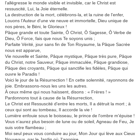
l'allégresse le monde visible et invisible, car le Christ est
ressuscité, Lui, la Joie éternelle.
La destruction de la mort, célébrons-la, et la ruine de l'enfer,
Louons l'Auteur d'une vie neuve et immortelle, Dieu unique de
nos pères, le Béni, le Glorieux !
Pâque grande et toute Sainte, Ô Christ, Ô Sagesse, Ô Verbe de
Dieu, Ô Force, fais que nous Te soyons unis ;
Parfaite Vérité, jour sans fin de Ton Royaume, la Pâque Sacrée
nous est apparue,
Vie nouvelle et Sainte, Pâque mystique, Pâque très pure, Pâque
du Christ, notre Sauveur, Pâque immaculée, Pâque grandiose,
Pâque des croyants, Pâque qui sanctifie les fidèles, Pâque qui
ouvre le Paradis !
Voici le jour de la Résurrection ! En cette solennité, rayonnons de
joie. Embrassons-nous les uns les autres.
À ceux même qui nous haïssent, disons : « Frères ! »
Pardonnons tout à cause de la Résurrection,
Le Christ est Ressuscité d'entre les morts, Il a détruit la mort ; à
ceux qui sont au tombeau, Il accorde la vie !
Lumière enfouie sous le boisseau, le prince de l'ombre m'épuise !
Vous n'aurez plus besoin de lune ou de soleil, Agneau de Feu, Je
suis votre flambeau ;
Moi seul peux vous conduire au jour, Mon Jour qui lève aux Cieux
Nouveaux, par le Jardin où J'agonise.