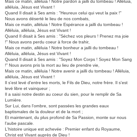
Mais ce matin, alléluia ! Notre pardon a jailli du tombeau ! Alléluia,
alléluia, Jésus est Vivant !
Quand Il disait à Ses amis : "Heureux celui qui veut la paix !"
Nous avons déserté le lieu de nos combats,
Mais ce matin, alléluia ! Notre Espérance a jailli du tombeau !
Alléluia, alléluia, Jésus est Vivant !
Quand Il disait à Ses amis : "Séchez vos pleurs ! Prenez ma joie
!" Nous avons perdu coeur à force de trahir,
Mais ce matin, alléluia ! Notre bonheur a jailli du tombeau !
Alléluia, alléluia, Jésus est Vivant !
Quand Il disait à Ses amis : "Soyez Mon Corps ! Soyez Mon Sang
!" Nous avons pris la mort au lieu de prendre vie,
Mais ce matin, alléluia ! Notre avenir a jailli du tombeau ! Alléluia,
alléluia, Jésus est Vivant !
Il s'est levé d'entre les morts, le Fils de Dieu, notre frère. Il s'est
levé libre et vainqueur ;
Il a saisi notre destin au coeur du sien, pour le remplir de Sa
Lumière.
Sur Lui, dans l'ombre, sont passées les grandes eaux
baptismales de la douleur et de la mort ;
Et maintenant, du plus profond de Sa Passion, monte sur nous
l'aube pascale.
L'histoire unique est achevée : Premier enfant du Royaume,
Christ est Vivant auprès de Dieu !