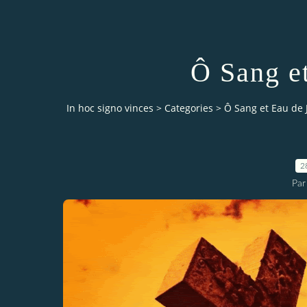
Ô Sang e
In hoc signo vinces
>
Categories
>
Ô Sang et Eau de 
2
Par