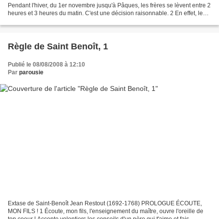
Pendant l'hiver, du 1er novembre jusqu'à Pâques, les frères se lèvent entre 2
heures et 3 heures du matin. C'est une décision raisonnable. 2 En effet, les
frères se reposent un peu plus de la moitié...
Règle de Saint Benoît, 1
Publié le 08/08/2008 à 12:10
Par
parousie
Extase de Saint-Benoît Jean Restout (1692-1768) PROLOGUE ÉCOUTE,
MON FILS ! 1 Écoute, mon fils, l'enseignement du maître, ouvre l'oreille de
ton coeur ! Accepte volontiers les conseils d'un père qui t'aime et fais