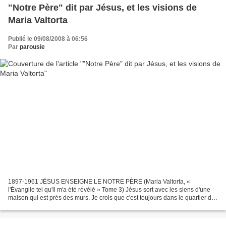
"Notre Père" dit par Jésus, et les visions de
Maria Valtorta
Publié le 09/08/2008 à 06:56
Par
parousie
1897-1961 JÉSUS ENSEIGNE LE NOTRE PÈRE (Maria Valtorta, «
l'Évangile tel qu'il m'a été révélé » Tome 3) Jésus sort avec les siens d'une
maison qui est près des murs. Je crois que c'est toujours dans le quartier de
Bézéta car, pour sortir des murs, on...