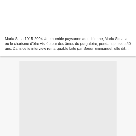
Maria Sima 1915-2004 Une humble paysanne autrichienne, Maria Sima, a
eu le charisme d'être visitée par des âmes du purgatoire, pendant plus de 50
ans. Dans cette interview remarquable faite par Soeur Emmanuel, elle dit
son expérience et livre les confidences...