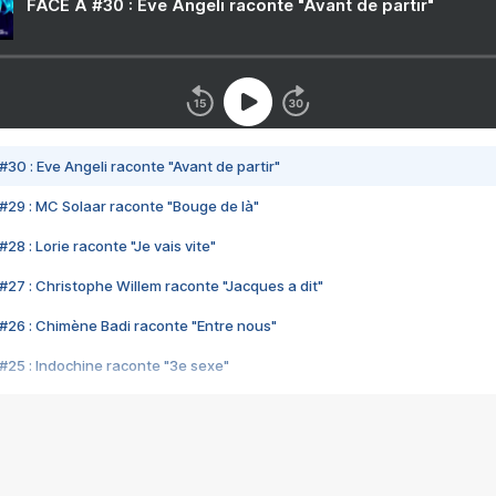
FACE A #30 : Eve Angeli raconte "Avant de partir"
#30 : Eve Angeli raconte "Avant de partir"
#29 : MC Solaar raconte "Bouge de là"
28 : Lorie raconte "Je vais vite"
#27 : Christophe Willem raconte "Jacques a dit"
#26 : Chimène Badi raconte "Entre nous"
#25 : Indochine raconte "3e sexe"
#24 : Zaho raconte "C'est chelou"
#23 : Patrick Bruel raconte "Au café des délices"
#22 : Kyo raconte "Le chemin"