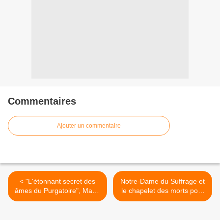
Commentaires
Ajouter un commentaire
< "L'étonnant secret des
Notre-Dame du Suffrage et
âmes du Purgatoire", Maria
le chapelet des morts pour
Sima et Soeur Emmanuel
les âmes du purgatoire >
Maillard