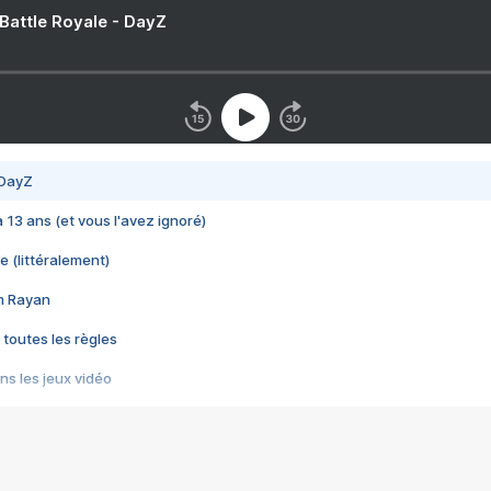
 Battle Royale - DayZ
 DayZ
 a 13 ans (et vous l'avez ignoré)
e (littéralement)
im Rayan
 toutes les règles
s les jeux vidéo
us choquant de Rockstar ? - Le scandale BULLY
e plus moche de Steam