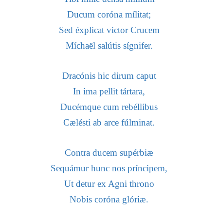
Ducum coróna mílitat;
Sed éxplicat victor Crucem
Míchaël salútis sígnifer.
Dracónis hic dirum caput
In ima pellit tártara,
Ducémque cum rebéllibus
Cælésti ab arce fúlminat.
Contra ducem supérbiæ
Sequámur hunc nos príncipem,
Ut detur ex Agni throno
Nobis coróna glóriæ.