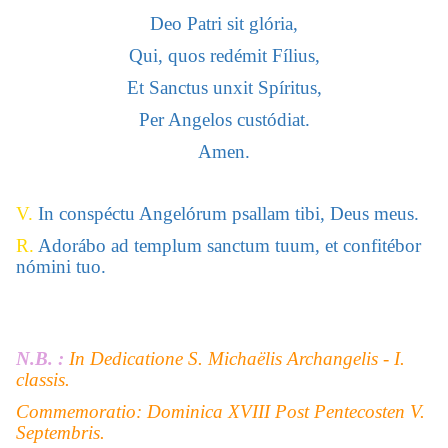
Deo Patri sit glória,
Qui, quos redémit Fílius,
Et Sanctus unxit Spíritus,
Per Angelos custódiat.
Amen.
V.
In conspéctu Angelórum psallam tibi, Deus meus.
R.
Adorábo ad templum sanctum tuum, et confitébor
nómini tuo.
N.B. :
In Dedicatione S. Michaëlis Archangelis - I.
classis.
Commemoratio: Dominica XVIII Post Pentecosten V.
Septembris.