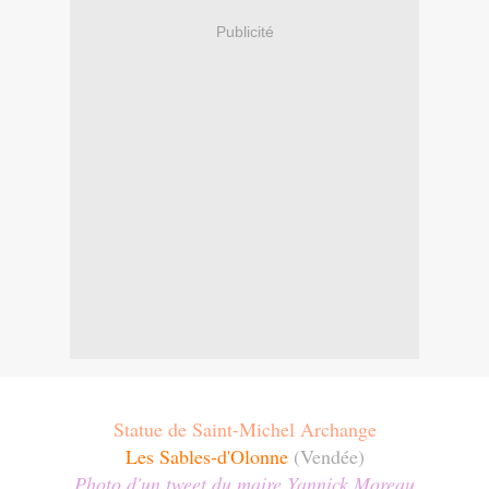
Publicité
Statue de Saint-Michel Archange
Les Sables-d'Olonne
(Vendée)
Photo d'un
tweet
du
maire
Yannick Moreau